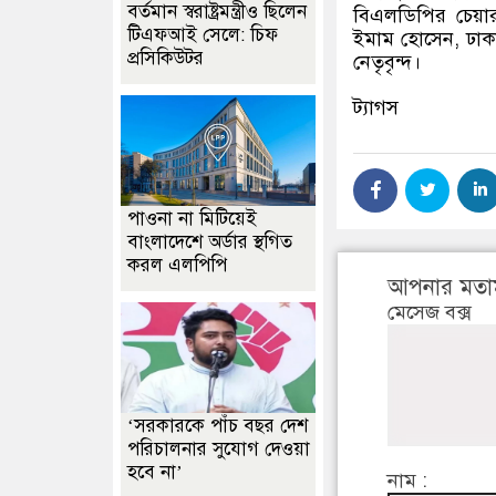
বর্তমান স্বরাষ্ট্রমন্ত্রীও ছিলেন
বিএলডিপির চেয়ার
টিএফআই সেলে: চিফ
ইমাম হোসেন, ঢাক
প্রসিকিউটর
নেতৃবৃন্দ।
ট্যাগস
পাওনা না মিটিয়েই
বাংলাদেশে অর্ডার স্থগিত
করল এলপিপি
আপনার মতা
মেসেজ বক্স
‘সরকারকে পাঁচ বছর দেশ
পরিচালনার সুযোগ দেওয়া
হবে না’
নাম :