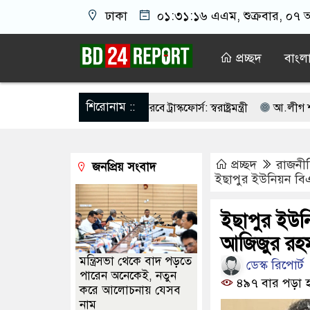
ঢাকা
০১:৩১:১৭ এএম
, শুক্রবার, ০৭ 
প্রচ্ছদ
বাংল
শিরোনাম ::
ভাবে তালিকা প্রণয়ন করবে ট্রাস্কফোর্স: স্বরাষ্ট্রমন্ত্রী
আ.লীগ শত্রু নয় আমাদে
তি নয়, জাতির দায়িত্ব নিতে হবে ওলামায়ে কেরামকে: নাসীরুদ্দীন
পশ্চিম
প্রচ্ছদ
রাজনী
জনপ্রিয় সংবাদ
কে ঐক্যবদ্ধ থাকার আহ্বান পানিসম্পদমন্ত্রীর
৮ দফা দাবিতে মেহেরপুরে জাম
ইছাপুর ইউনিয়ন বিএ
ক্যাসিনো মাস্টারমাইন্ড ওয়াসিম হালদার গ্রেপ্তার
আওয়ামী লীগের ‘জঙ্গিবাদ
ইছাপুর ইউনি
চনের ভোটার তালিকা প্রকাশ, ভোট দেবেন ৩৪৯ এমপি
আজিজুর রহমা
মন্ত্রিসভা থেকে বাদ পড়তে
ডেস্ক রিপোর্ট
পারেন অনেকেই, নতুন
৪৯৭ বার পড়া 
করে আলোচনায় যেসব
নাম