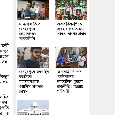
৮ দফা দাবিতে
এবার বিএনপিকে
মেহেরপুরে
ব্যবহার করতে চায়
জামায়াতের
ভারত: রাশেদ প্রধান
স্মারকলিপি
ে জয়ী
জিজুর
্রহণে
র সহ-
মেহেরপুরে অনলাইন
আওয়ামী লীগের
উল্যা
ক্যাসিনো
‘জঙ্গিবাদের
মাস্টারমাইন্ড
ন্যারেটিভ’ পুরনো
র আলম
ওয়াসিম হালদার
রাজনীতি : পররাষ্ট্র
গ্রেপ্তার
প্রতিমন্ত্রী
াসচিব
সদস্য
ভাপতি
ত্র ও