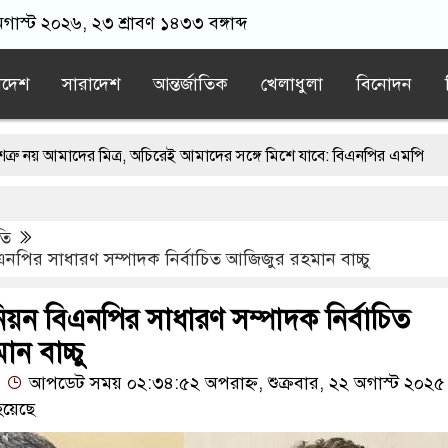
অগাস্ট ২০২৬, ২৩ শ্রাবণ ১৪৩৩ বঙ্গাব্দ
াদেশ
সারাদেশ
আন্তর্জাতিক
খেলাধুলা
বিনোদন
র মিত্র, অচিরেই আমাদের সঙ্গে মিশে যাবে: বিএনপির এমপি
বঙ্গে মসজিদ থেকে খুলে ফেলা হচ্ছে মাইক, শুভেন্দু বলছেন- ‘আদালতের নির্দে
তি
ায়াতের স্মারকলিপি
এবার বিএনপিকে ব্যবহার করতে চায় ভারত: রাশেদ প
নপির সাধারণ সম্পাদক নির্বাচিত আজিজুর রহমান বাচ্চু
ের ন্যারেটিভ’ পুরনো রাজনীতি : পররাষ্ট্র প্রতিমন্ত্রী
য়ন বিএনপির সাধারণ সম্পাদক নির্বাচিত
ন বাচ্চু
আপডেট সময় ০২:৩৪:৫২ অপরাহ্ন, শুক্রবার, ২২ অগাস্ট ২০২৫
হয়েছে