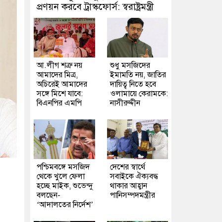
প্রণয়ন করবে ট্রাস্কফোর্স: স্বরাষ্ট্রমন্ত্রী
আ.লীগ শত্রু নয়
শুধু মসজিদের
আমাদের মিত্র,
ইমামতি নয়, জাতির
অচিরেই আমাদের
দায়িত্ব নিতে হবে
সঙ্গে মিশে যাবে:
ওলামায়ে কেরামকে:
বিএনপির এমপি
নাসীরুদ্দীন
পশ্চিমবঙ্গে মসজিদ
দেশের স্বার্থে
থেকে খুলে ফেলা
সবাইকে ঐক্যবদ্ধ
হচ্ছে মাইক, শুভেন্দু
থাকার আহ্বান
বলছেন-
পানিসম্পদমন্ত্রীর
‘আদালতের নির্দেশ’