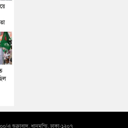
য়ে
েতা
ত
ছিল
০/এ শুক্রাবাদ, ধানমন্ডি, ঢাকা-১২০৭