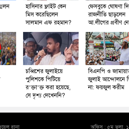
মেলন
হাসিনার ফ্লাইট কেন
ফেসবুকে ঘোষণা দি
মিস করেছিলেন
রাজনীতি ছাড়লেন
সালমান এফ রহমান?
আ.লীগের প্রবীণ ন
চব্বিশের জুলাইয়ে
বিএনপি ও জামায়া
া
পুলিশকে পিটিয়ে
জুলাই আন্দোলনে 
র’ক্তা’ক্ত করা হয়েছে,
না: ফয়জুল করীম
সে দৃশ্য দেখেননি?
ুয়েল রানা
অফিস : ৫ম তলা, ১০