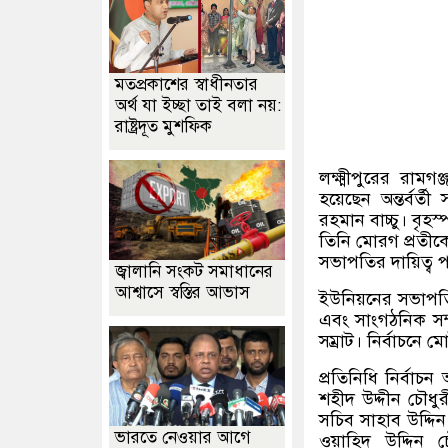
মতপ্রকাশের স্বাধীনতার
অর্থ যা ইচ্ছা তাই বলা নয়:
রাষ্ট্রদূত মুশফিক
লক্ষ্মীপুরের রা
হয়েছেন অন্তর্বর্
রহমান বাচ্চু। বৃহস
তিনি মোরগ প্রতী
সভাপতির দায়িত্ব
জ্বালানি সংকট সমাধানের
আশ্বাসে স্বস্তির আভাস
ইউনিয়নের সভাপতি 
এবং সাংগঠনিক সম
সম্রাট। নির্বাচন
প্রতিনিধি নির্বাচ
শহীদ উদ্দীন চৌধু
সচিব সাহাব উদ্দি
ভারতে নেওয়ার আগে
ওয়াহিদ উদ্দিন চ