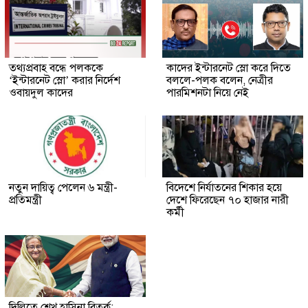
তথ্যপ্রবাহ বন্ধে পলককে
কাদের ইন্টারনেট স্লো করে দিতে
‘ইন্টারনেট স্লো’ করার নির্দেশ
বললে-পলক বলেন, নেত্রীর
ওবায়দুল কাদের
পারমিশনটা নিয়ে নেই
নতুন দায়িত্ব পেলেন ৬ মন্ত্রী-
বিদেশে নির্যাতনের শিকার হয়ে
প্রতিমন্ত্রী
দেশে ফিরেছেন ৭০ হাজার নারী
কর্মী
দিল্লিতে শেখ হাসিনা বিতর্ক: