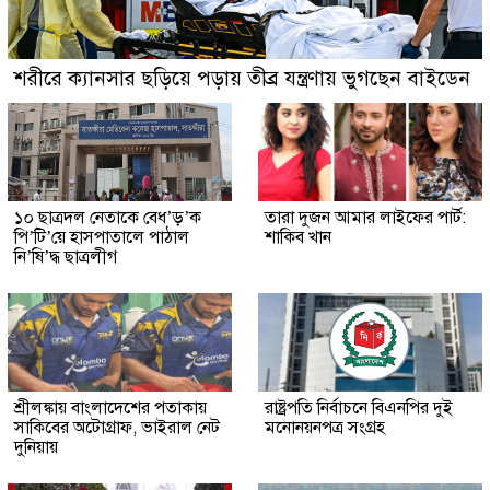
শরীরে ক্যানসার ছড়িয়ে পড়ায় তীব্র যন্ত্রণায় ভুগছেন বাইডেন
১০ ছাত্রদল নেতাকে বেধ’ড়’ক
তারা দুজন আমার লাইফের পার্ট:
পি’টি’য়ে হাসপাতালে পাঠাল
শাকিব খান
নি’ষি’দ্ধ ছাত্রলীগ
শ্রীলঙ্কায় বাংলাদেশের পতাকায়
রাষ্ট্রপতি নির্বাচনে বিএনপির দুই
সাকিবের অটোগ্রাফ, ভাইরাল নেট
মনোনয়নপত্র সংগ্রহ
দুনিয়ায়