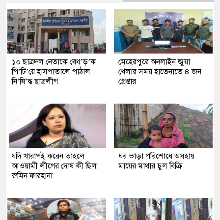
১০ ছাত্রদল নেতাকে বেধ’ড়’ক
মেহেরপুরে অনলাইন জুয়া
পি’টি’য়ে হাসপাতালে পাঠাল
খেলার সময় হাতেনাতে ৪ জন
নি’ষি’দ্ধ ছাত্রলীগ
গ্রেপ্তার
যদি খারাপই করেন তাহলে
ঘর ভাড়া পরিশোধে অসহায়
আওয়ামী লীগের দোষ কী ছিল:
মায়ের মাথার চুল বিক্রি
রুমিন ফারহানা