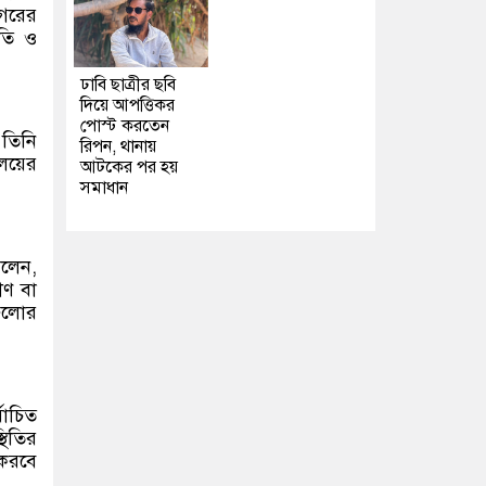
নগরের
ৃতি ও
ঢাবি ছাত্রীর ছবি
দিয়ে আপত্তিকর
পোস্ট করতেন
 তিনি
রিপন, থানায়
ণালয়ের
আটকের পর হয়
সমাধান
বলেন,
ীণ বা
গুলোর
বাচিত
থিতির
করবে