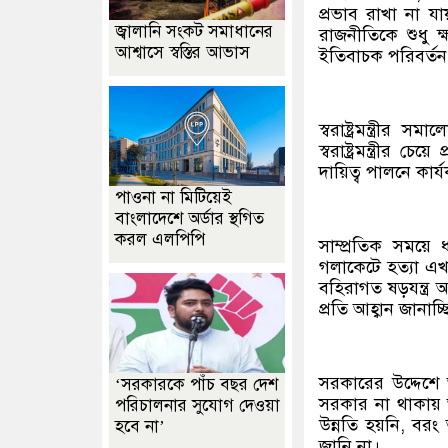
প্রভাব রাখা না 
জ্বালানি সংকট সমাধানের
রাজনীতিকে শুধু 
আশ্বাসে স্বস্তির আভাস
ইতিবাচক পরিবর্ত
স্বরাষ্ট্রমন্ত্র
স্বরাষ্ট্রমন্ত্রীর চে
দায়িত্ব পালনে কার্
পাওনা না মিটিয়েই
বাংলাদেশে অর্ডার স্থগিত
করল এলপিপি
সাম্প্রতিক সময়ে 
গলাকেটে হত্যা এখ
বহিরাগত ষড়যন্ত্র 
প্রতি আহ্বান জানাচ্ছ
সরকারের উদ্দেশে 
‘সরকারকে পাঁচ বছর দেশ
সরকার না থাকায় আই
পরিচালনার সুযোগ দেওয়া
উন্নতি হয়নি, ব
হবে না’
জানি না।