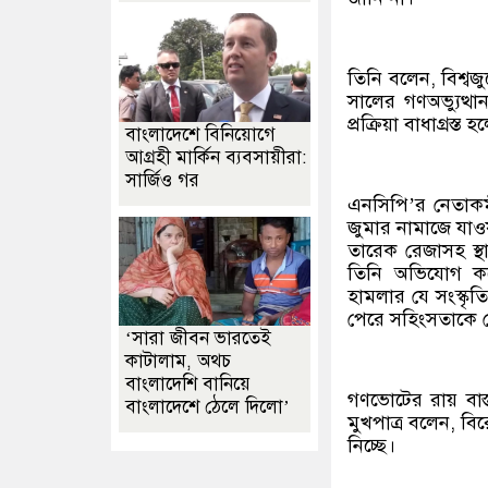
তিনি বলেন, বিশ্ব
সালের গণঅভ্যুত্থা
প্রক্রিয়া বাধাগ্রস
বাংলাদেশে বিনিয়োগে
আগ্রহী মার্কিন ব্যবসায়ীরা:
সার্জিও গর
এনসিপি’র নেতাক
জুমার নামাজে যাওয়
তারেক রেজাসহ স
তিনি অভিযোগ কর
হামলার যে সংস্ক
পেরে সহিংসতাকে 
‘সারা জীবন ভারতেই
কাটালাম, অথচ
বাংলাদেশি বানিয়ে
গণভোটের রায় বাস্
বাংলাদেশে ঠেলে দিলো’
মুখপাত্র বলেন, ব
নিচ্ছে।