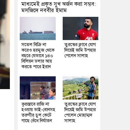
মাধ্যমেই প্রকৃত সুখ অর্জন করা সম্ভব:
মসজিদে নববীর ইমাম
সতেল বিক্রি না
তুরস্কের ক্লাবে যোগ
করেও হরমুজ থেকে
দিয়েই জমি উপহার
বছরে যেভাবে ১৪০
পেলেন সালাহ
বিলিয়ন ডলার আয়
করতে পারে ইরান
কুপ্রস্তাবে রাজি না
তুরস্কের ক্লাবে যোগ
হওয়ায় ভাই-বোনসহ
দিয়েই জমি উপহার
তরুণীর চুল কেটে
পেলেন মোহাম্মদ
গাছে বেঁধে নির্যাতন
সালাহ