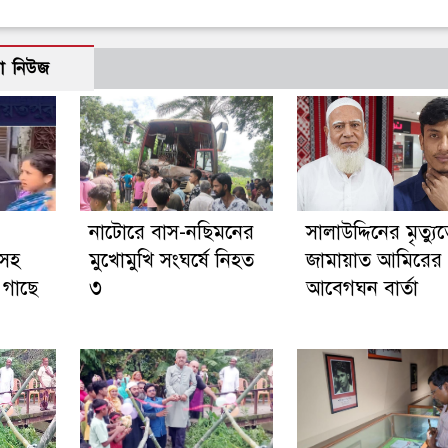
ো নিউজ
নাটোরে বাস-নছিমনের
সালাউদ্দিনের মৃত্যু
নসহ
মুখোমুখি সংঘর্ষে নিহত
জামায়াত আমিরের
 গাছে
৩
আবেগঘন বার্তা