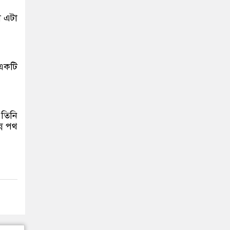
ে এটা
একটি
 তিনি
্ন পথ