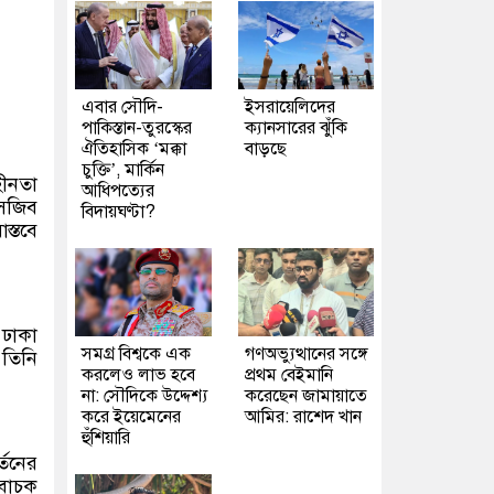
এবার সৌদি-
ইসরায়েলিদের
পাকিস্তান-তুরস্কের
ক্যানসারের ঝুঁকি
ঐতিহাসিক ‘মক্কা
বাড়ছে
চুক্তি’, মার্কিন
হীনতা
আধিপত্যের
সজিব
বিদায়ঘণ্টা?
স্তবে
 ঢাকা
সমগ্র বিশ্বকে এক
গণঅভ্যুত্থানের সঙ্গে
 তিনি
করলেও লাভ হবে
প্রথম বেইমানি
না: সৌদিকে উদ্দেশ্য
করেছেন জামায়াতে
করে ইয়েমেনের
আমির: রাশেদ খান
হুঁশিয়ারি
্তনের
িবাচক