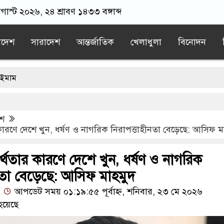
গাস্ট ২০২৬, ২৪ শ্রাবণ ১৪৩৩ বঙ্গাব্দ
াদেশ
সারাদেশ
আন্তর্জাতিক
খেলাধুলা
বিনোদন
স্কের ক্লাবে যোগ দিয়েই জমি উপহার পেলেন সালাহ
েশ
গ দিয়েই জমি উপহার পেলেন মোহাম্মদ সালাহ
কারণে দেশে খুন, ধর্ষণ ও নাগরিক নিরাপত্তাহীনতা বেড়েছে: আসিফ ম
ের ক্যানসারের ঝুঁকি বাড়ছে
র্থতার কারণে দেশে খুন, ধর্ষণ ও নাগরিক
র সঙ্গে প্রথম বেইমানি করেছেন জামায়াতে আমির: রাশেদ খান
ীনতা বেড়েছে: আসিফ মাহমুদ
আপডেট সময় ০১:১৯:৫৫ পূর্বাহ্ন, শনিবার, ২৩ মে ২০২৬
হয়েছে