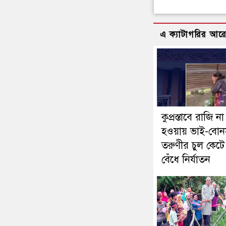
এ ক্যাটাগরির আর
কুপ্রস্তাবে রাজি না
হওয়ায় ভাই-বো
তরুণীর চুল কেটে
বেঁধে নির্যাতন