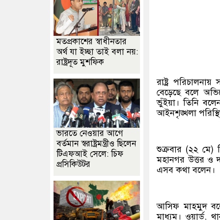
মতপ্রকাশের স্বাধীনতার
অর্থ যা ইচ্ছা তাই বলা নয়:
রাষ্ট্রদূত মুশফিক
রাষ্ট্র পরিচালনায়
বেড়েছে বলে অভি
ভুঁইয়া। তিনি বলেন
আইনশৃঙ্খলা পরিস
ভারতে নেওয়ার আগে
বর্তমান স্বরাষ্ট্রমন্ত্রীও ছিলেন
শুক্রবার (২২ মে)
টিএফআই সেলে: চিফ
মহানগর উত্তর ও দক
প্রসিকিউটর
এসব কথা বলেন।
আসিফ মাহমুদ বলে
মাধ্যম। ওয়ার্ড, 