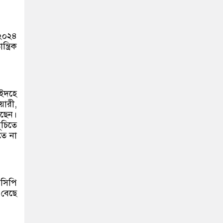
 ২০২৪
ত্রিক
ইদহে
য়ারী,
ছেন।
চিতে
তে না
নসিপি
 বেছে