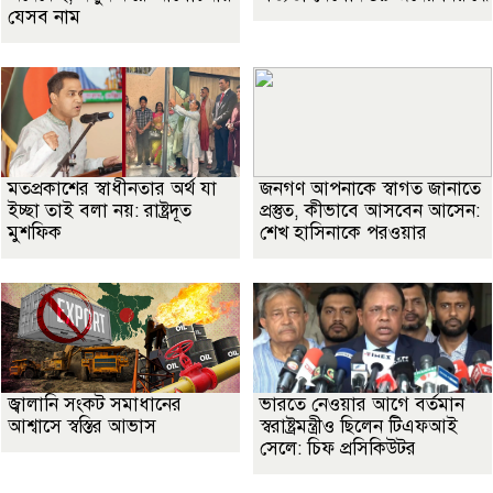
যেসব নাম
মতপ্রকাশের স্বাধীনতার অর্থ যা
জনগণ আপনাকে স্বাগত জানাতে
ইচ্ছা তাই বলা নয়: রাষ্ট্রদূত
প্রস্তুত, কীভাবে আসবেন আসেন:
মুশফিক
শেখ হাসিনাকে পরওয়ার
জ্বালানি সংকট সমাধানের
ভারতে নেওয়ার আগে বর্তমান
আশ্বাসে স্বস্তির আভাস
স্বরাষ্ট্রমন্ত্রীও ছিলেন টিএফআই
সেলে: চিফ প্রসিকিউটর