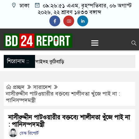
ঢাকা
০৯:২৬:৫২ এএম
, বৃহস্পতিবার, ০৬ অগাস্ট
২০২৬, ২২ শ্রাবণ ১৪৩৩ বঙ্গাব্দ
শিরোনাম ::
াণ দিবসে নিস্তব্ধ শিলাইদহ কুঠিবাড়ি
ি জাদুঘরে উপচে পড়া ভিড়, শেষ প্রথম দিনের সব টিকিট
প্রচ্ছদ
সারাদেশ
সঙ্গে সংঘর্ষে নাস্তানাবুদ ইসরায়েল, হারাল ২ সেনা
নাসীরুদ্দীন পাটওয়ারীর বক্তব্যে শালীনতা খুঁজে পাই না :
পানিসম্পদমন্ত্রী
ববিদ্যালয়ে নিরাপত্তা জোরদার, পরিচয়পত্র ছাড়া প্রবেশ বন্ধ
্রকাশ হচ্ছে কেয়ামতের কিছু আলামত
নাসীরুদ্দীন পাটওয়ারীর বক্তব্যে শালীনতা খুঁজে পাই না
: পানিসম্পদমন্ত্রী
র্বাচনের চূড়ান্ত তারিখ ঘোষণা
ডেস্ক রিপোর্ট