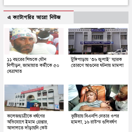
এ ক্যাটাগরির আরো নিউজ
১১ বছরের শিশুকে যৌন
টুঙ্গিপাড়ায় ‘৩৬ জুলাই’ স্মারক
নিপীড়ন, জামায়াত কর্মীকে ৫০
তোরণে আগুনের ঘটনায় মামলা
বেত্রাঘাত
কলেজছাত্রীকে ধর্ষণের
কুষ্টিয়ায় বিএনপি নেতার ওপর
অভিযোগে ইমাম গ্রেপ্তার,
হামলা, ১৬ রাউন্ড গুলিবর্ষণ
আদালতে দাঁড়ায়নি কেউ