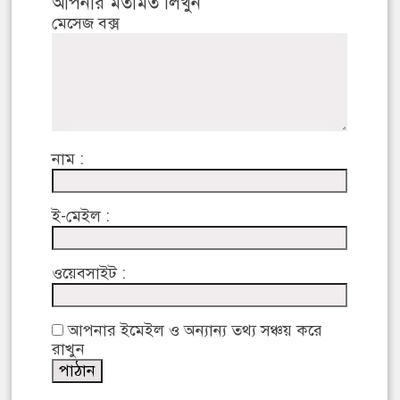
আপনার মতামত লিখুন
মেসেজ বক্স
নাম :
ই-মেইল :
ওয়েবসাইট :
আপনার ইমেইল ও অন্যান্য তথ্য সঞ্চয় করে
রাখুন