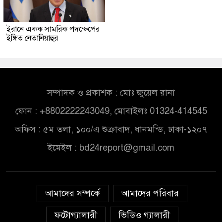
ইরানে একক সামরিক পদক্ষেপের
ইঙ্গিত নেতানিয়াহুর
সম্পাদক ও প্রকাশক : মোঃ জুয়েল রানা
ফোন : +8802222243049, মোবাইলঃ 01324-414545
অফিস : ৫ম তলা, ১০০/এ শুক্রাবাদ, ধানমন্ডি, ঢাকা-১২০৭
ইমেইল :
bd24report@gmail.com
আমাদের সম্পর্কে
আমাদের পরিবার
ফটোগ্যালারী
ভিডিও গ্যালারী