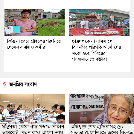
কিস্তি না পেয়ে গ্রাহকের গরু নিয়ে
ছাত্রদলকে না সামলালে
গেলেন এনজিও কর্মীরা
বিএনপির পরিণতি আ.লীগের
মতো হবে: শিবিরের
গণজমায়েতে বক্তারা
জনপ্রিয় সংবাদ
মন্ত্রিসভা থেকে বাদ পড়তে পারেন
অভিযুক্ত শেখ হাসিনাসহ ৫০,
অনেকেই, নতুন করে আলোচনায়
সত্যতা মেলেনি ৪৯ জনের বিরুদ্ধে