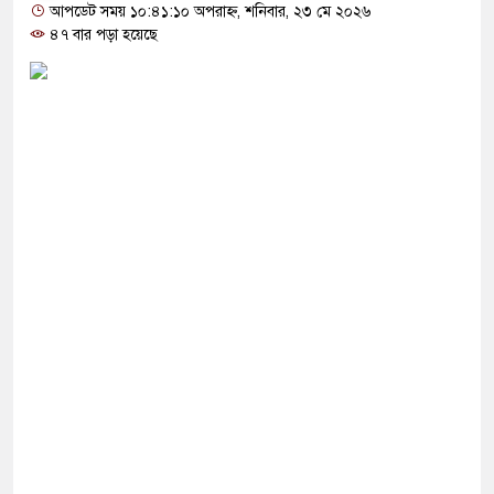
শুকে যৌন নিপীড়ন, জামায়াত কর্মীকে ৫০ বেত্রাঘাত
আপডেট সময় ১০:৪১:১০ অপরাহ্ন, শনিবার, ২৩ মে ২০২৬
৪৭ বার পড়া হয়েছে
ক্যাম্পাস, তৃতীয় পক্ষের ভূমিকা দেখছেন বিশ্লেষকরা
 এক টাকাও বাড়ালে সরকার টিকতে পারবে না: নাহিদ
ামরিক পদক্ষেপের ইঙ্গিত নেতানিয়াহুর