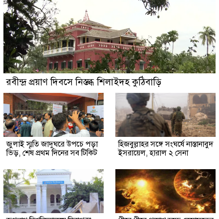
রবীন্দ্র প্রয়াণ দিবসে নিস্তব্ধ শিলাইদহ কুঠিবাড়ি
জুলাই স্মৃতি জাদুঘরে উপচে পড়া
হিজবুল্লাহর সঙ্গে সংঘর্ষে নাস্তানাবুদ
ভিড়, শেষ প্রথম দিনের সব টিকিট
ইসরায়েল, হারাল ২ সেনা