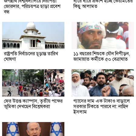
জগন্নাথ বিশ্ববিদ্যালয়ে নিরাপত্তা
ধীরে ধীরে প্রকাশ হচ্ছে কেয়ামতের
জোরদার, পরিচয়পত্র ছাড়া প্রবেশ
কিছু আলামত
বন্ধ
রাষ্ট্রপতি নির্বাচনের চূড়ান্ত তারিখ
১১ বছরের শিশুকে যৌন নিপীড়ন,
ঘোষণা
জামায়াত কর্মীকে ৫০ বেত্রাঘাত
ফের উত্তপ্ত ক্যাম্পাস, তৃতীয় পক্ষের
গ্যাসের দাম এক টাকাও বাড়ালে
ভূমিকা দেখছেন বিশ্লেষকরা
সরকার টিকতে পারবে না: নাহিদ
ইসলাম