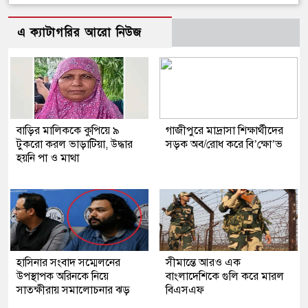
এ ক্যাটাগরির আরো নিউজ
বাড়ির মালিককে কুপিয়ে ৯
গাজীপুরে মাদ্রাসা শিক্ষার্থীদের
টুকরো করল ভাড়াটিয়া, উদ্ধার
সড়ক অব/রোধ করে বি’ক্ষো’ভ
হয়নি পা ও মাথা
হাসিনার সংবাদ সম্মেলনের
সীমান্তে আরও এক
উপস্থাপক অরিনকে নিয়ে
বাংলাদেশিকে গুলি করে মারল
সাতক্ষীরায় সমালোচনার ঝড়
বিএসএফ