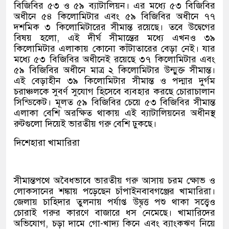
বিজিবির ৫৩ ও ৫৯ ব্যাটালিয়ন। এর মধ্যে ৫৩ বিজিবির
অধীনে ৫৪ কিলোমিটার এবং ৫৯ বিজিবির অধীনে ৭৭
দশমিক ৩ কিলোমিটারের সীমান্ত রয়েছে। তবে উদ্বেগের
বিষয় হলো, এই দীর্ঘ সীমান্তের মধ্যে এখনও ৩৯
কিলোমিটার এলাকায় কোনো কাঁটাতারের বেড়া নেই। যার
মধ্যে ৫৩ বিজিবির অধীনেই রয়েছে ৩৭ কিলোমিটার এবং
৫৯ বিজিবির অধীনে মাত্র ২ কিলোমিটার উন্মুক্ত সীমান্ত।
এই বেড়াহীন ৩৯ কিলোমিটার সীমান্ত ও পদ্মার দুর্গম
চরাঞ্চলকে সুবর্ণ সুযোগ হিসেবে ব্যবহার করছে চোরাচালান
সিন্ডিকেট। মূলত ৫৯ বিজিবির চেয়ে ৫৩ বিজিবির সীমান্ত
এলাকা বেশি অরক্ষিত থাকায় এই ব্যাটালিয়নের অধীনস্থ
রুটগুলো দিয়েই ভারতীয় গরু বেশি ঢুকছে।
দিশেহারা খামারিরা
সীমান্তপথে অবৈধভাবে ভারতীয় গরু আসায় চরম ক্ষোভ ও
লোকসানের শঙ্কায় পড়েছেন চাঁপাইনবাবগঞ্জের খামারিরা।
জেলায় চাহিদার তুলনায় পর্যাপ্ত উদ্বৃত্ত পশু থাকা সত্ত্বেও
চোরাই গরুর কারণে বাজারে ধস নেমেছে। খামারিদের
অভিযোগ, চড়া দামে গো-খাদ্য কিনে এবং ব্যাংকঋণ নিয়ে