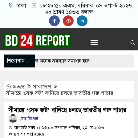
ঢাকা
০৮:২৯:৫১ এএম
, রবিবার, ০৯ অগাস্ট ২০২৬,
২৫ শ্রাবণ ১৪৩৩ বঙ্গাব্দ
শিরোনাম ::
মন্ত্রীর বৈঠক হলে অনেক সমস্যার সমাধান হবে:
র
প্রচ্ছদ
সারাদেশ
িউশন মহামারি আকার ধারণ করেছে: গণশিক্ষা
সীমান্তে ‘সেফ রুট’ বানিয়ে চলছে ভারতীয় গরু পাচার
সীমান্তে ‘সেফ রুট’ বানিয়ে চলছে ভারতীয় গরু পাচার
ুপিয়ে ৯ টুকরো করল ভাড়াটিয়া, উদ্ধার হয়নি পা ও
ডেস্ক রিপোর্ট
আপডেট সময় ১১:১৩:০৯ অপরাহ্ন, শনিবার, ২৩ মে ২০২৬
৯৭ বার পড়া হয়েছে