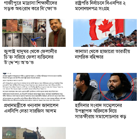
গাজীপুরে মাদ্রাসা শিক্ষার্থীদের
রাষ্ট্রপতি নির্বাচনে বিএনপির ২
সড়ক অব/রোধ করে বি’ক্ষো’ভ
মনোনয়নপত্র সংগ্রহ
জুলাই যাদুঘর থেকে ফেলানীর
কানাডা থেকে হাজারো ভারতীয়
চি’হ্ন সরিয়ে ফেলা ব্যক্তিদের
নাগরিক বহিষ্কার
উ’দ্দে’শ্য অ’শু’ভ
প্রধানমন্ত্রীকে ধন্যবাদ জানালেন
হাসিনার সংবাদ সম্মেলনের
এনসিপি নেতা সারজিস আলম
উপস্থাপক অরিনকে নিয়ে
সাতক্ষীরায় সমালোচনার ঝড়