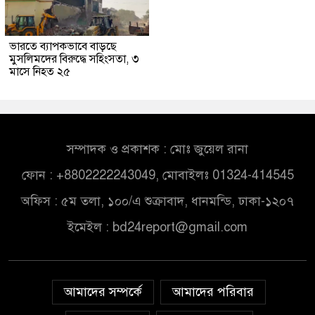
ভারতে ব্যাপকভাবে বাড়ছে
মুসলিমদের বিরুদ্ধে সহিংসতা, ৩
মাসে নিহত ২৫
সম্পাদক ও প্রকাশক : মোঃ জুয়েল রানা
ফোন : +8802222243049, মোবাইলঃ 01324-414545
অফিস : ৫ম তলা, ১০০/এ শুক্রাবাদ, ধানমন্ডি, ঢাকা-১২০৭
ইমেইল :
bd24report@gmail.com
আমাদের সম্পর্কে
আমাদের পরিবার