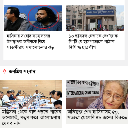
হাসিনার সংবাদ সম্মেলনের
১০ ছাত্রদল নেতাকে বেধ’ড়’ক
উপস্থাপক অরিনকে নিয়ে
পি’টি’য়ে হাসপাতালে পাঠাল
সাতক্ষীরায় সমালোচনার ঝড়
নি’ষি’দ্ধ ছাত্রলীগ
জনপ্রিয় সংবাদ
মন্ত্রিসভা থেকে বাদ পড়তে পারেন
অভিযুক্ত শেখ হাসিনাসহ ৫০,
অনেকেই, নতুন করে আলোচনায়
সত্যতা মেলেনি ৪৯ জনের বিরুদ্ধে
যেসব নাম