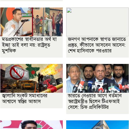
মতপ্রকাশের স্বাধীনতার অর্থ যা
জনগণ আপনাকে স্বাগত জানাতে
ইচ্ছা তাই বলা নয়: রাষ্ট্রদূত
প্রস্তুত, কীভাবে আসবেন আসেন:
মুশফিক
শেখ হাসিনাকে পরওয়ার
জ্বালানি সংকট সমাধানের
ভারতে নেওয়ার আগে বর্তমান
আশ্বাসে স্বস্তির আভাস
স্বরাষ্ট্রমন্ত্রীও ছিলেন টিএফআই
সেলে: চিফ প্রসিকিউটর