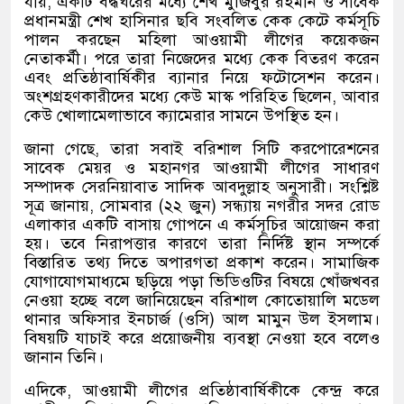
যায়
,
একটি বদ্ধঘরের মধ্যে শেখ মুজিবুর রহমান ও সাবেক
প্রধানমন্ত্রী শেখ হাসিনার ছবি সংবলিত কেক কেটে কর্মসূচি
পালন করছেন মহিলা আওয়ামী লীগের কয়েকজন
নেতাকর্মী। পরে তারা নিজেদের মধ্যে কেক বিতরণ করেন
এবং প্রতিষ্ঠাবার্ষিকীর ব্যানার নিয়ে ফটোসেশন করেন।
অংশগ্রহণকারীদের মধ্যে কেউ মাস্ক পরিহিত ছিলেন
,
আবার
কেউ খোলামেলাভাবে ক্যামেরার সামনে উপস্থিত হন।
জানা গেছে
,
তারা সবাই বরিশাল সিটি করপোরেশনের
সাবেক মেয়র ও মহানগর আওয়ামী লীগের সাধারণ
সম্পাদক সেরনিয়াবাত সাদিক আবদুল্লাহ অনুসারী। সংশ্লিষ্ট
সূত্র জানায়
,
সোমবার
(
২২ জুন
)
সন্ধ্যায় নগরীর সদর রোড
এলাকার একটি বাসায় গোপনে এ কর্মসূচির আয়োজন করা
হয়। তবে নিরাপত্তার কারণে তারা নির্দিষ্ট স্থান সম্পর্কে
বিস্তারিত তথ্য দিতে অপারগতা প্রকাশ করেন। সামাজিক
যোগাযোগমাধ্যমে ছড়িয়ে পড়া ভিডিওটির বিষয়ে খোঁজখবর
নেওয়া হচ্ছে বলে জানিয়েছেন বরিশাল কোতোয়ালি মডেল
থানার অফিসার ইনচার্জ
(
ওসি
)
আল মামুন উল ইসলাম।
বিষয়টি যাচাই করে প্রয়োজনীয় ব্যবস্থা নেওয়া হবে বলেও
জানান তিনি।
এদিকে
,
আওয়ামী লীগের প্রতিষ্ঠাবার্ষিকীকে কেন্দ্র করে