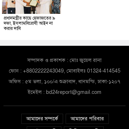
প্রধানমন্ত্রীর কাছে হেফাজতের ৯
দফা, ইসলামবিরোধী আইন না
করার দাবি
সম্পাদক ও প্রকাশক : মোঃ জুয়েল রানা
ফোন : +8802222243049, মোবাইলঃ 01324-414545
অফিস : ৫ম তলা, ১০০/এ শুক্রাবাদ, ধানমন্ডি, ঢাকা-১২০৭
ইমেইল :
bd24report@gmail.com
আমাদের সম্পর্কে
আমাদের পরিবার