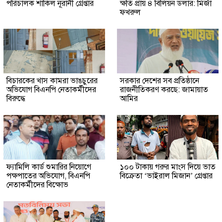
পরিচালক শাকিল নূরানী গ্রেপ্তার
ক্ষতি প্রায় ৪ বিলিয়ন ডলার: মির্জা
ফখরুল
বিচারকের খাস কামরা ভাঙচুরের
সরকার দেশের সব প্রতিষ্ঠানে
অভিযোগ বিএনপি নেতাকর্মীদের
রাজনীতিকরণ করছে: জামায়াত
বিরুদ্ধে
আমির
ফ্যামিলি কার্ড শুমারির নিয়োগে
১০০ টাকায় গরুর মাংস দিয়ে ভাত
পক্ষপাতের অভিযোগ, বিএনপি
বিক্রেতা ‘ভাইরাল মিজান’ গ্রেপ্তার
নেতাকর্মীদের বিক্ষোভ