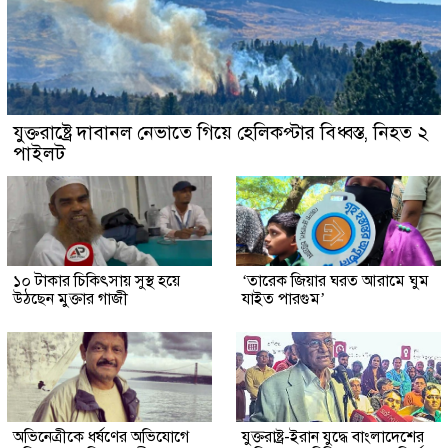
যুক্তরাষ্ট্রে দাবানল নেভাতে গিয়ে হেলিকপ্টার বিধ্বস্ত, নিহত ২
পাইলট
১০ টাকার চিকিৎসায় সুস্থ হয়ে
‘তারেক জিয়ার ঘরত আরামে ঘুম
উঠছেন মুক্তার গাজী
যাইত পারগুম’
অভিনেত্রীকে ধর্ষণের অভিযোগে
যুক্তরাষ্ট্র-ইরান যুদ্ধে বাংলাদেশের