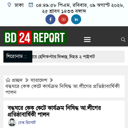
ঢাকা
০৪:৪৯:৫৯ পিএম
, রবিবার, ০৯ অগাস্ট ২০২৬,
২৫ শ্রাবণ ১৪৩৩ বঙ্গাব্দ
শিরোনাম ::
 দাবানল নেভাতে গিয়ে হেলিকপ্টার বিধ্বস্ত, নিহত ২ পাইলট
িৎসায় সুস্থ হয়ে উঠছেন মুক্তার গাজী
প্রচ্ছদ
সারাদেশ
ার ঘরত আরামে ঘুম যাইত পারগুম’
বদ্ধঘরে কেক কেটে কার্যক্রম নিষিদ্ধ আ.লীগের প্রতিষ্ঠাবার্ষিকী
পালন
ধর্ষণের অভিযোগে পরিচালক শাকিল নূরানী গ্রেপ্তার
রান যুদ্ধে বাংলাদেশের ক্ষতি প্রায় ৪ বিলিয়ন ডলার: মির্জা
বদ্ধঘরে কেক কেটে কার্যক্রম নিষিদ্ধ আ.লীগের
প্রতিষ্ঠাবার্ষিকী পালন
ডেস্ক রিপোর্ট