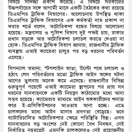
বিষয়ে সদিচ্ছা প্রকাশ করেছে। এ বিষয়ে সরকারের
উচ্চপর্যায়ের সঙ্গে আগামী মাসে একটি বৈঠকের কথা রয়েছে
ডিএমপির ট্রাফিক বিভাগের। আলোচনায় উপস্থিত থাকা
ডিএমপির ট্রাফিক বিভাগের এক কর্মকর্তা নাম প্রকাশ না
করার শর্তে বলেন
,
অটোরিকশা বন্ধের বিষয়ে আলোচনা
হয়েছে। মন্ত্রণালয় ও পুলিশ বিভাগ দুই পক্ষই চায়
,
ঢাকার
প্রধান সড়কে আর অটোরিকশা চলাচল করতে দেওয়া না
হোক। ডিএমপির ট্রাফিক বিভাগ জানায়
,
রাজধানীর ট্রাফিক
ব্যবস্থায় এআই ক্যামেরা চালুর পর বড় ধরনের পরিবর্তন
এসেছে।
সিগন্যাল অমান্য
,
স্টপলাইন ভাঙা
,
উল্টো পথে চলাচল ও
হঠাৎ লেন পরিবর্তনের মতো ট্রাফিক আইন ভঙ্গের ঘটনা
আগের তুলনায় অনেক কমে এসেছে। রাজধানীর বিভিন্ন
গুরুত্বপূর্ণ পয়েন্টে এআই ক্যামেরা স্থাপনের পর প্রায় সব
ধরনের যানবাহনকে একটি নিয়ন্ত্রণ কাঠামোর মধ্যে আনা
সম্ভব হয়েছে। ক্যামেরার মাধ্যমে আইন ভঙ্গকারীদের শনাক্ত
করে ই
–
প্রসিকিউশনের আওতায় আনা হচ্ছে। এতে
চালকদের মধ্যে আইন মানার প্রবণতা বেড়েছে। তবে
ব্যাটারিচালিত অটোরিকশার ক্ষেত্রে পরিস্থিতি ভিন্ন। এসব
যানবাহনের বড় অংশের নেই কোনো বৈধ নিবন্ধন
,
নেই
নির্ধারিত নম্বরপ্লেট
,
এমনকি চালকদেরও নেই প্রয়োজনীয়