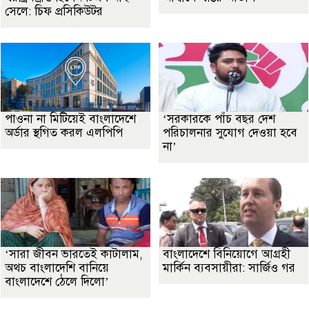
সেলে: চিফ প্রসিকিউটর
পাওনা না মিটিয়েই বাংলাদেশে
‘সরকারকে পাঁচ বছর দেশ
অর্ডার স্থগিত করল এলপিপি
পরিচালনার সুযোগ দেওয়া হবে
না’
‘সারা জীবন ভারতেই কাটালাম,
বাংলাদেশে বিনিয়োগে আগ্রহী
অথচ বাংলাদেশি বানিয়ে
মার্কিন ব্যবসায়ীরা: সার্জিও গর
বাংলাদেশে ঠেলে দিলো’