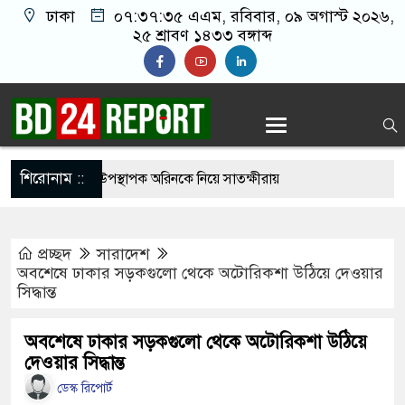
ঢাকা
০৭:৩৭:৩৬ এএম
, রবিবার, ০৯ অগাস্ট ২০২৬,
২৫ শ্রাবণ ১৪৩৩ বঙ্গাব্দ
শিরোনাম ::
াদ সম্মেলনের উপস্থাপক অরিনকে নিয়ে সাতক্ষীরায়
়
প্রচ্ছদ
সারাদেশ
েলি হামলায় ধ্বংস হওয়া ভবন থেকে ১৯ মরদেহ উদ্ধার,
অবশেষে ঢাকার সড়কগুলো থেকে অটোরিকশা উঠিয়ে দেওয়ার
সিদ্ধান্ত
ী-শিশু
রার্থী ঘোষণা করল ১১ দল
অবশেষে ঢাকার সড়কগুলো থেকে অটোরিকশা উঠিয়ে
দেওয়ার সিদ্ধান্ত
ার ছড়িয়ে পড়ায় তীব্র যন্ত্রণায় ভুগছেন বাইডেন
ডেস্ক রিপোর্ট