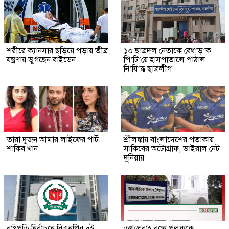
শরীরে ক্যানসার ছড়িয়ে পড়ায় তীব্র
১০ ছাত্রদল নেতাকে বেধ’ড়’ক
যন্ত্রণায় ভুগছেন বাইডেন
পি’টি’য়ে হাসপাতালে পাঠাল
নি’ষি’দ্ধ ছাত্রলীগ
তারা দুজন আমার লাইফের পার্ট:
শ্রীলঙ্কায় বাংলাদেশের পতাকায়
শাকিব খান
সাকিবের অটোগ্রাফ, ভাইরাল নেট
দুনিয়ায়
রাষ্ট্রপতি নির্বাচনে বিএনপির দুই
তথ্যপ্রবাহ বন্ধে পলককে