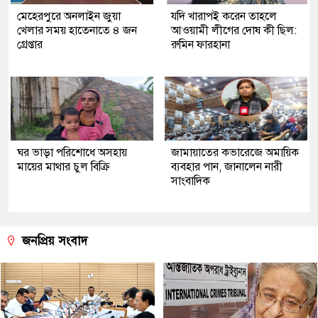
মেহেরপুরে অনলাইন জুয়া
যদি খারাপই করেন তাহলে
খেলার সময় হাতেনাতে ৪ জন
আওয়ামী লীগের দোষ কী ছিল:
গ্রেপ্তার
রুমিন ফারহানা
ঘর ভাড়া পরিশোধে অসহায়
জামায়াতের কভারেজে অমায়িক
মায়ের মাথার চুল বিক্রি
ব্যবহার পান, জানালেন নারী
সাংবাদিক
জনপ্রিয় সংবাদ