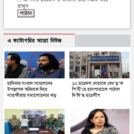
রাখুন
এ ক্যাটাগরির আরো নিউজ
হাসিনার সংবাদ সম্মেলনের
১০ ছাত্রদল নেতাকে বেধ’ড়’ক
উপস্থাপক অরিনকে নিয়ে
পি’টি’য়ে হাসপাতালে পাঠাল
সাতক্ষীরায় সমালোচনার ঝড়
নি’ষি’দ্ধ ছাত্রলীগ