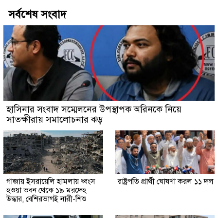
সর্বশেষ সংবাদ
হাসিনার সংবাদ সম্মেলনের উপস্থাপক অরিনকে নিয়ে
সাতক্ষীরায় সমালোচনার ঝড়
গাজায় ইসরায়েলি হামলায় ধ্বংস
রাষ্ট্রপতি প্রার্থী ঘোষণা করল ১১ দল
হওয়া ভবন থেকে ১৯ মরদেহ
উদ্ধার, বেশিরভাগই নারী-শিশু