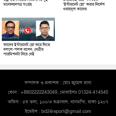
মনোনয়নপত্র সংগ্রহ
‘ইন্টারনেট স্লো’ করার নির্দেশ
ওবায়দুল কাদের
কাদের ইন্টারনেট স্লো করে দিতে
বললে-পলক বলেন, নেত্রীর
পারমিশনটা নিয়ে নেই
সম্পাদক ও প্রকাশক : মোঃ জুয়েল রানা
ফোন : +8802222243049, মোবাইলঃ 01324-414545
অফিস : ৫ম তলা, ১০০/এ শুক্রাবাদ, ধানমন্ডি, ঢাকা-১২০৭
ইমেইল :
bd24report@gmail.com