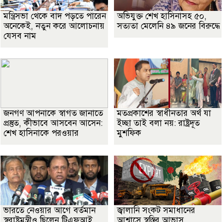
মন্ত্রিসভা থেকে বাদ পড়তে পারেন
অভিযুক্ত শেখ হাসিনাসহ ৫০,
অনেকেই, নতুন করে আলোচনায়
সত্যতা মেলেনি ৪৯ জনের বিরুদ্ধে
যেসব নাম
জনগণ আপনাকে স্বাগত জানাতে
মতপ্রকাশের স্বাধীনতার অর্থ যা
প্রস্তুত, কীভাবে আসবেন আসেন:
ইচ্ছা তাই বলা নয়: রাষ্ট্রদূত
শেখ হাসিনাকে পরওয়ার
মুশফিক
ভারতে নেওয়ার আগে বর্তমান
জ্বালানি সংকট সমাধানের
স্বরাষ্ট্রমন্ত্রীও ছিলেন টিএফআই
আশ্বাসে স্বস্তির আভাস