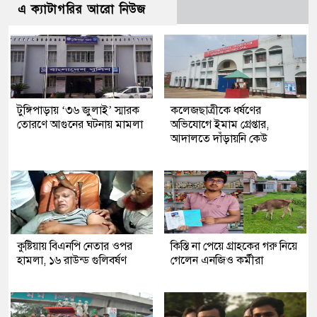
এ ক্যাটাগরির আরো নিউজ
টুঙ্গিপাড়ায় ‘৩৬ জুলাই’ স্মারক
কলেজছাত্রীকে ধর্ষণের
তোরণে আগুনের ঘটনায় মামলা
অভিযোগে ইমাম গ্রেপ্তার,
আদালতে দাঁড়ায়নি কেউ
কুষ্টিয়ায় বিএনপি নেতার ওপর
কিস্তি না পেয়ে গ্রাহকের গরু নিয়ে
হামলা, ১৬ রাউন্ড গুলিবর্ষণ
গেলেন এনজিও কর্মীরা