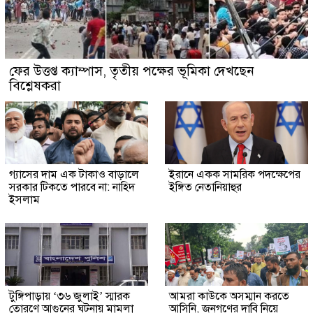
ফের উত্তপ্ত ক্যাম্পাস, তৃতীয় পক্ষের ভূমিকা দেখছেন
বিশ্লেষকরা
গ্যাসের দাম এক টাকাও বাড়ালে
ইরানে একক সামরিক পদক্ষেপের
সরকার টিকতে পারবে না: নাহিদ
ইঙ্গিত নেতানিয়াহুর
ইসলাম
টুঙ্গিপাড়ায় ‘৩৬ জুলাই’ স্মারক
আমরা কাউকে অসম্মান করতে
তোরণে আগুনের ঘটনায় মামলা
আসিনি, জনগণের দাবি নিয়ে