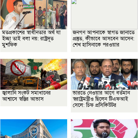
মতপ্রকাশের স্বাধীনতার অর্থ যা
জনগণ আপনাকে স্বাগত জানাতে
ইচ্ছা তাই বলা নয়: রাষ্ট্রদূত
প্রস্তুত, কীভাবে আসবেন আসেন:
মুশফিক
শেখ হাসিনাকে পরওয়ার
জ্বালানি সংকট সমাধানের
ভারতে নেওয়ার আগে বর্তমান
আশ্বাসে স্বস্তির আভাস
স্বরাষ্ট্রমন্ত্রীও ছিলেন টিএফআই
সেলে: চিফ প্রসিকিউটর