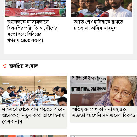
ছাত্রদলকে না সামলালে
ভারত শেখ হাসিনাকে রাখতে
বিএনপির পরিণতি আ.লীগের
চাচ্ছে না: আসিফ মাহমুদ
মতো হবে: শিবিরের
গণজমায়েতে বক্তারা
জনপ্রিয় সংবাদ
মন্ত্রিসভা থেকে বাদ পড়তে পারেন
অভিযুক্ত শেখ হাসিনাসহ ৫০,
অনেকেই, নতুন করে আলোচনায়
সত্যতা মেলেনি ৪৯ জনের বিরুদ্ধে
যেসব নাম