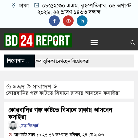
ঢাকা
০৮:৫২:৩০ এএম
, বৃহস্পতিবার, ০৬ অগাস্ট
২০২৬, ২২ শ্রাবণ ১৪৩৩ বঙ্গাব্দ
শিরোনাম ::
যাম্পাস, তৃতীয় পক্ষের ভূমিকা দেখছেন বিশ্লেষকরা
এক টাকাও বাড়ালে সরকার টিকতে পারবে না: নাহিদ
প্রচ্ছদ
সারাদেশ
কোরবানির গরু কাটতে বিমানে ঢাকায় আসবেন কসাইরা
রিক পদক্ষেপের ইঙ্গিত নেতানিয়াহুর
কোরবানির গরু কাটতে বিমানে ঢাকায় আসবেন
‘৩৬ জুলাই’ স্মারক তোরণে আগুনের ঘটনায় মামলা
কসাইরা
ডেস্ক রিপোর্ট
সম্মান করতে আসিনি, জনগণের দাবি নিয়ে এসেছি:
আপডেট সময় ১০:২৫:৫৪ অপরাহ্ন, রবিবার, ২৪ মে ২০২৬