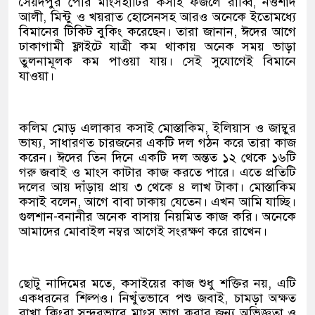
সৈয়দপুর পৌর মাংসহাটির কসাই ফজলে রাব্বি, নওশাদ
আলী, মিন্টু ও খয়রাত হোসেনসহ আরও অনেকে ইতোমধ্যে
বিমানের টিকিট বুকিং করেছেন। তারা জানান, ঈদের আগে
ঢাকাগামী ফ্লাইটে যাত্রী কম থাকায় অনেক সময় ভাড়া
তুলনামূলক কম পাওয়া যায়। সেই সুযোগেই বিমানে
যাওয়া।
কলিম মোড় এলাকার কসাই মোস্তাকিম, ইলিয়াস ও জাম্বুর
ভাষ্য, সাধারণত চারজনের একটি দল গঠন করে তারা কাজ
করেন। ঈদের তিন দিনে একটি দল অন্তত ১২ থেকে ১৬টি
গরু জবাই ও মাংস কাটার কাজ করতে পারে। এতে প্রতিটি
দলের আয় দাঁড়ায় প্রায় ৩ থেকে ৪ লাখ টাকা। মোস্তাকিম
কসাই বলেন, আগে বাবা ঢাকায় যেতেন। এখন আমি যাচ্ছি।
গুলশান-বনানীর অনেক বাসায় নিয়মিত কাজ করি। অনেকে
আমাদের মোবাইল নম্বর আগেই সংরক্ষণ করে রাখেন।
ছোটু নাদিমের মতে, কসাইয়ের কাজ শুধু শক্তির নয়, এটি
একধরনের শিল্পও। নিখুঁতভাবে পশু জবাই, চামড়া অক্ষত
রাখা কিংবা সুন্দরভাবে মাংস ভাগ করার জন্য অভিজ্ঞতা ও