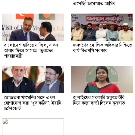
এসেছি: জামায়াত আমির
বাংলাদেশ হারিয়ে যাচ্ছিল, এখন
জনগণের মৌলিক অধিকার নিশ্চিতে
আবার ফিরে আসছে: তুরস্কের
ব্যর্থ বিএনপি সরকার
পররাষ্ট্রমন্ত্রী
মোজতবা খামেনির সঙ্গে এখন
জুলাইয়ের সরকারি ডকুমেন্টরি
যোগাযোগ করা ‘খুব কঠিন’: ইরানি
নিয়ে কড়া বার্তা দিলেন নুসরাত
প্রেসিডেন্ট