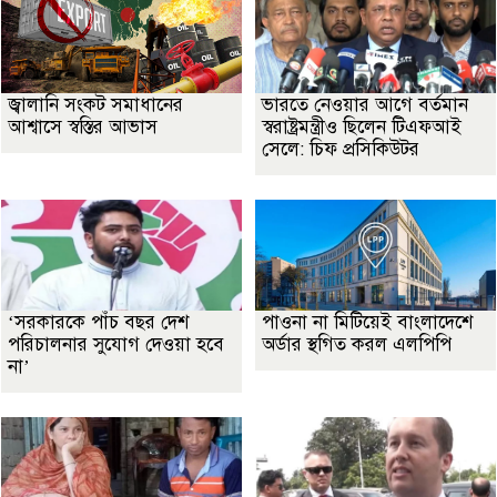
জ্বালানি সংকট সমাধানের
ভারতে নেওয়ার আগে বর্তমান
আশ্বাসে স্বস্তির আভাস
স্বরাষ্ট্রমন্ত্রীও ছিলেন টিএফআই
সেলে: চিফ প্রসিকিউটর
‘সরকারকে পাঁচ বছর দেশ
পাওনা না মিটিয়েই বাংলাদেশে
পরিচালনার সুযোগ দেওয়া হবে
অর্ডার স্থগিত করল এলপিপি
না’