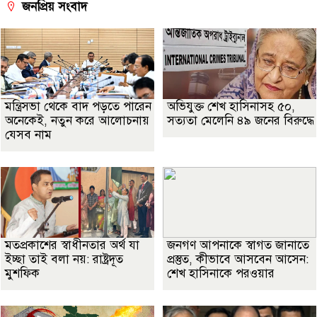
জনপ্রিয় সংবাদ
মন্ত্রিসভা থেকে বাদ পড়তে পারেন
অভিযুক্ত শেখ হাসিনাসহ ৫০,
অনেকেই, নতুন করে আলোচনায়
সত্যতা মেলেনি ৪৯ জনের বিরুদ্ধে
যেসব নাম
মতপ্রকাশের স্বাধীনতার অর্থ যা
জনগণ আপনাকে স্বাগত জানাতে
ইচ্ছা তাই বলা নয়: রাষ্ট্রদূত
প্রস্তুত, কীভাবে আসবেন আসেন:
মুশফিক
শেখ হাসিনাকে পরওয়ার