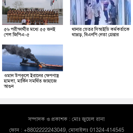
৫৬ পরীক্ষার্থীর মধ্যে ৫৫ জনই
থানার ভেতর সিআইডি কর্মকর্তাকে
পেল জিপিএ-৫
থাপ্পড়, বিএনপি নেতা গ্রেপ্তার
ওমান উপকূলে ইরানের ক্ষেপণাস্ত্র
হামলা, মার্কিন সমর্থিত জাহাজে
আগুন
সম্পাদক ও প্রকাশক : মোঃ জুয়েল রানা
ফোন : +8802222243049, মোবাইলঃ 01324-414545