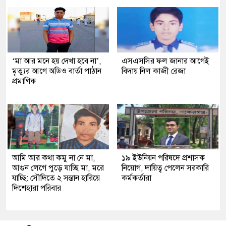
‘মা আর মনে হয় দেখা হবে না’,
এসএসসির ফল জানার আগেই
মৃত্যুর আগে অডিও বার্তা পাঠান
বিদায় নিল কাজী রেজা
প্রমাণিক
আমি আর কথা কমু না নে মা,
১৯ ইউনিয়ন পরিষদে প্রশাসক
আগুন লেগে পুড়ে যাচ্ছি মা, মরে
নিয়োগ, দায়িত্ব পেলেন সরকারি
যাচ্ছি: সৌদিতে ২ সন্তান হারিয়ে
কর্মকর্তারা
দিশেহারা পরিবার