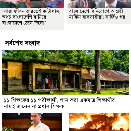
‘সারা জীবন ভারতেই কাটালাম,
বাংলাদেশে বিনিয়োগে আগ্রহী
অথচ বাংলাদেশি বানিয়ে
মার্কিন ব্যবসায়ীরা: সার্জিও গর
বাংলাদেশে ঠেলে দিলো’
সর্বশেষ সংবাদ
১১ শিক্ষকের ১১ পরীক্ষার্থী, পাস করা একমাত্র শিক্ষার্থীর
নামই জানেন না প্রধান শিক্ষক