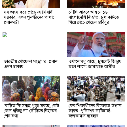
সব ধ্বংস করে গেছে ফ্যাসিবাদী
সৌদি আরবে আগুনে ১৬
সরকার, এখন পুনর্গঠনের পালা:
বাংলাদেশি নি’হ’ত, চুল কাটতে
প্রধানমন্ত্রী
গিয়ে বেঁচে গেছেন হাবিবুর
ভারতীয় গোয়েন্দা সংস্থা ‘র’ প্রধান
ওখানে মধু আছে, চুষলেই জিহ্বায়
এখন ঢাকায়
মজা লাগে: জামায়াত আমীর
‘বাড়িত কি সবাই পুড়া মরছে, কেউ
ফের শিক্ষার্থীদের বিক্ষোভে উত্তাল
ফোন ধরিচ্ছু না’ সৌদিতে নিহতের
ভারত, পুলিশের লাঠিচার্জ-
শেষ কথা
জলকামান ব্যবহার