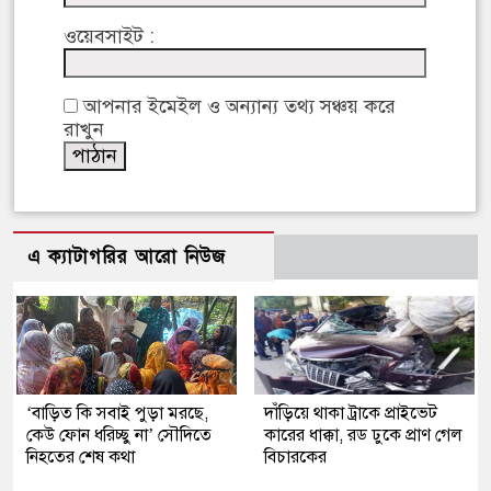
ওয়েবসাইট :
আপনার ইমেইল ও অন্যান্য তথ্য সঞ্চয় করে
রাখুন
এ ক্যাটাগরির আরো নিউজ
‘বাড়িত কি সবাই পুড়া মরছে,
দাঁড়িয়ে থাকা ট্রাকে প্রাইভেট
কেউ ফোন ধরিচ্ছু না’ সৌদিতে
কারের ধাক্কা, রড ঢুকে প্রাণ গেল
নিহতের শেষ কথা
বিচারকের