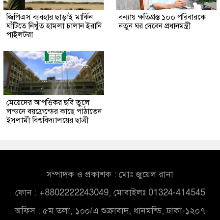
জিপিএস ব্যবহার ছাড়াই মার্কিন
বন্যায় ক্ষতিগ্রস্ত ১০০ পরিবারকে
ঘাঁটিতে নিখুঁত হামলা চালান ইরানি
নতুন ঘর দেবেন প্রধানমন্ত্রী
পাইলটরা
মেয়েদের আপত্তিকর ছবি তুলে
লন্ডনে বয়ফ্রেন্ডের কাছে পাঠাতেন
ইসলামী বিশ্ববিদ্যালয়ের ছাত্রী
সম্পাদক ও প্রকাশক : মোঃ জুয়েল রানা
ফোন : +8802222243049, মোবাইলঃ 01324-414545
অফিস : ৫ম তলা, ১০০/এ শুক্রাবাদ, ধানমন্ডি, ঢাকা-১২০৭