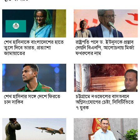
শেখ হাসিনাকে বাংলাদেশের হাতে
রাষ্ট্রপতি পদে ড. ইউনূসকে প্রস্তাব
তুলে দিবে ভারত, প্রত্যাশা
দেয়নি বিএনপি, আলোচনায় মির্জা
জামায়াতের
ফখরুলের নাম
শেখ হাসিনার সঙ্গে দেশে ফিরতে
চট্টগ্রামে নওফেলের বাসভবনে
চান সাকিব
অগ্নিসংযোগের চেষ্টা, সিসিটিভিতে
৭ যুবক