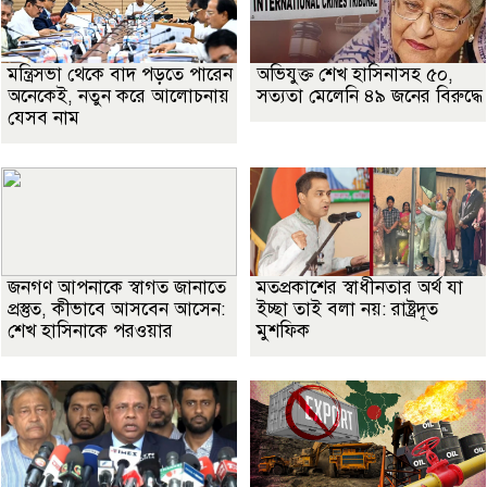
মন্ত্রিসভা থেকে বাদ পড়তে পারেন
অভিযুক্ত শেখ হাসিনাসহ ৫০,
অনেকেই, নতুন করে আলোচনায়
সত্যতা মেলেনি ৪৯ জনের বিরুদ্ধে
যেসব নাম
জনগণ আপনাকে স্বাগত জানাতে
মতপ্রকাশের স্বাধীনতার অর্থ যা
প্রস্তুত, কীভাবে আসবেন আসেন:
ইচ্ছা তাই বলা নয়: রাষ্ট্রদূত
শেখ হাসিনাকে পরওয়ার
মুশফিক