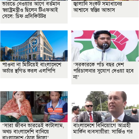
ভারতে নেওয়ার আগে বর্তমান
জ্বালানি সংকট সমাধানের
স্বরাষ্ট্রমন্ত্রীও ছিলেন টিএফআই
আশ্বাসে স্বস্তির আভাস
সেলে: চিফ প্রসিকিউটর
পাওনা না মিটিয়েই বাংলাদেশে
‘সরকারকে পাঁচ বছর দেশ
অর্ডার স্থগিত করল এলপিপি
পরিচালনার সুযোগ দেওয়া হবে
না’
‘সারা জীবন ভারতেই কাটালাম,
বাংলাদেশে বিনিয়োগে আগ্রহী
অথচ বাংলাদেশি বানিয়ে
মার্কিন ব্যবসায়ীরা: সার্জিও গর
বাংলাদেশে ঠেলে দিলো’