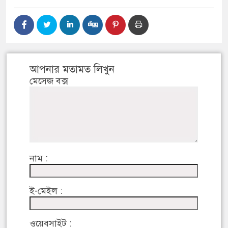
আপনার মতামত লিখুন
মেসেজ বক্স
নাম :
ই-মেইল :
ওয়েবসাইট :