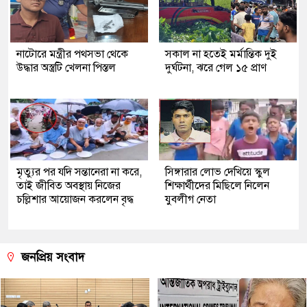
নাটোরে মন্ত্রীর পথসভা থেকে
সকাল না হতেই মর্মান্তিক দুই
উদ্ধার অস্ত্রটি খেলনা পিস্তল
দুর্ঘটনা, ঝরে গেল ১৫ প্রাণ
মৃত্যুর পর যদি সন্তানেরা না করে,
সিঙ্গারার লোভ দেখিয়ে স্কুল
তাই জীবিত অবস্থায় নিজের
শিক্ষার্থীদের মিছিলে নিলেন
চল্লিশার আয়োজন করলেন বৃদ্ধ
যুবলীগ নেতা
জনপ্রিয় সংবাদ