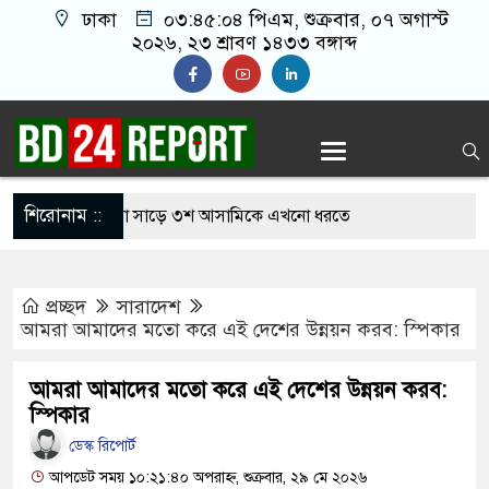
ঢাকা
০৩:৪৫:০৫ পিএম
, শুক্রবার, ০৭ অগাস্ট
২০২৬, ২৩ শ্রাবণ ১৪৩৩ বঙ্গাব্দ
শিরোনাম ::
েল ভেঙে পালানো সাড়ে ৩শ আসামিকে এখনো ধরতে
প্রচ্ছদ
সারাদেশ
হযোগিতা জোরদারে তুরস্ক, সৌদি ও পাকিস্তানের মধ্যে
আমরা আমাদের মতো করে এই দেশের উন্নয়ন করব: স্পিকার
আমরা আমাদের মতো করে এই দেশের উন্নয়ন করব:
ীর পথসভা থেকে উদ্ধার অস্ত্রটি খেলনা পিস্তল
স্পিকার
ে বাংলাদেশের হাতে তুলে দিবে ভারত, প্রত্যাশা
ডেস্ক রিপোর্ট
আপডেট সময় ১০:২১:৪০ অপরাহ্ন, শুক্রবার, ২৯ মে ২০২৬