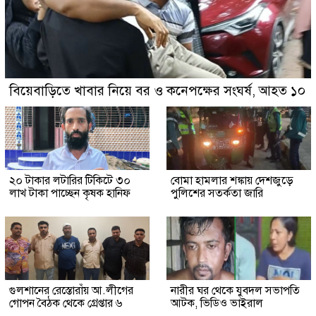
বিয়েবাড়িতে খাবার নিয়ে বর ও কনেপক্ষের সংঘর্ষ, আহত ১০
২০ টাকার লটারির টিকিটে ৩০
বোমা হামলার শঙ্কায় দেশজুড়ে
লাখ টাকা পাচ্ছেন কৃষক হানিফ
পুলিশের সতর্কতা জারি
গুলশানের রেস্তোরাঁয় আ.লীগের
নারীর ঘর থেকে যুবদল সভাপতি
গোপন বৈঠক থেকে গ্রেপ্তার ৬
আটক, ভিডিও ভাইরাল