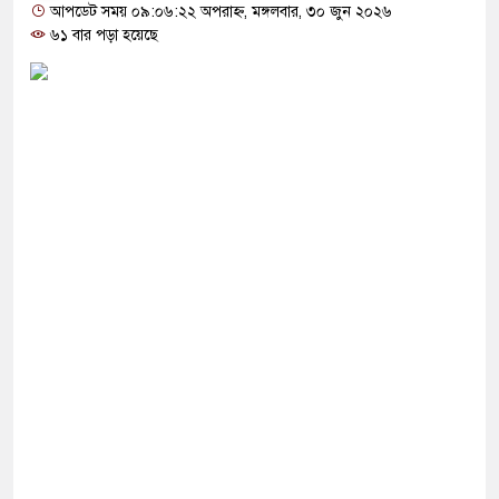
োগ দিলেন জামায়াত বহিষ্কাকৃত গাজী নজরুলের ১২
আপডেট সময় ০৯:০৬:২২ অপরাহ্ন, মঙ্গলবার, ৩০ জুন ২০২৬
৬১ বার পড়া হয়েছে
 ফিরলে দায়ী থাকবে জামায়াত-এনসিপি: রাশেদ খাঁন
া হারিয়েছে বর্তমান সরকার: নাহিদ ইসলাম
ক্ষা করতে ন্যাটোভুক্ত দেশে হামলা চালাতে পারে রাশিয়া