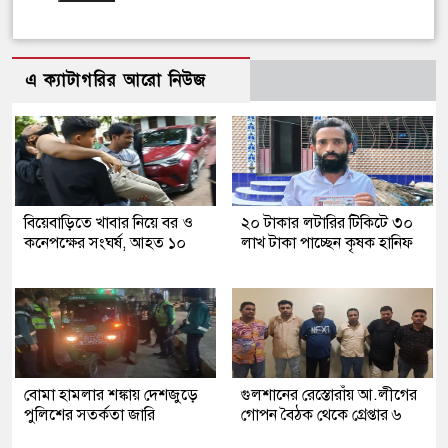
এ ক্যাটাগরির আরো নিউজ
বিয়েবাড়িতে খাবার নিয়ে বর ও
২০ টাকার লটারির টিকিটে ৩০
কনেপক্ষের সংঘর্ষ, আহত ১০
লাখ টাকা পাচ্ছেন কৃষক হানিফ
বোমা হামলার শঙ্কায় দেশজুড়ে
গুলশানের রেস্তোরাঁয় আ.লীগের
পুলিশের সতর্কতা জারি
গোপন বৈঠক থেকে গ্রেপ্তার ৬