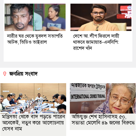
নারীর ঘর থেকে যুবদল সভাপতি
দেশে আ.লীগ ফিরলে দায়ী
আটক, ভিডিও ভাইরাল
থাকবে জামায়াত-এনসিপি:
রাশেদ খাঁন
জনপ্রিয় সংবাদ
মন্ত্রিসভা থেকে বাদ পড়তে পারেন
অভিযুক্ত শেখ হাসিনাসহ ৫০,
অনেকেই, নতুন করে আলোচনায়
সত্যতা মেলেনি ৪৯ জনের বিরুদ্ধে
যেসব নাম