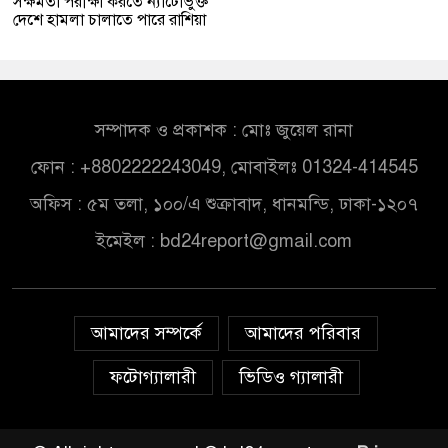
সক্ষমতা পরীক্ষা করতে ন্যাটোভুক্ত
দেশে হামলা চালাতে পারে রাশিয়া
সম্পাদক ও প্রকাশক : মোঃ জুয়েল রানা
ফোন : +8802222243049, মোবাইলঃ 01324-414545
অফিস : ৫ম তলা, ১০০/এ শুক্রাবাদ, ধানমন্ডি, ঢাকা-১২০৭
ইমেইল :
bd24report@gmail.com
আমাদের সম্পর্কে
আমাদের পরিবার
ফটোগ্যালারী
ভিডিও গ্যালারী