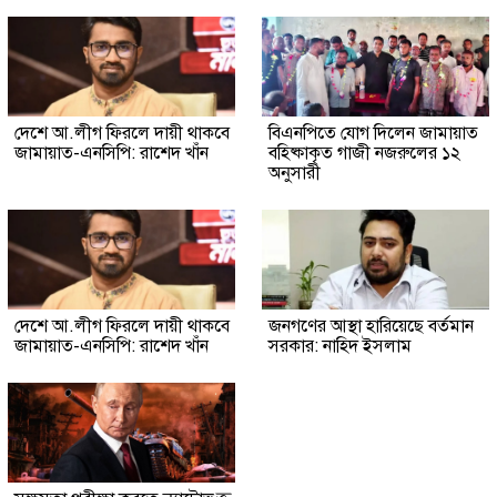
দেশে আ.লীগ ফিরলে দায়ী থাকবে
বিএনপিতে যোগ দিলেন জামায়াত
জামায়াত-এনসিপি: রাশেদ খাঁন
বহিষ্কাকৃত গাজী নজরুলের ১২
অনুসারী
দেশে আ.লীগ ফিরলে দায়ী থাকবে
জনগণের আস্থা হারিয়েছে বর্তমান
জামায়াত-এনসিপি: রাশেদ খাঁন
সরকার: নাহিদ ইসলাম