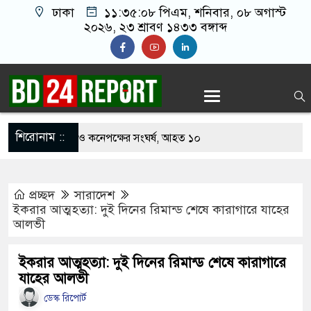
ঢাকা
১১:৩৫:০৯ পিএম
, শনিবার, ০৮ অগাস্ট
২০২৬, ২৩ শ্রাবণ ১৪৩৩ বঙ্গাব্দ
শিরোনাম ::
খাবার নিয়ে বর ও কনেপক্ষের সংঘর্ষ, আহত ১০
ারির টিকিটে ৩০ লাখ টাকা পাচ্ছেন কৃষক হানিফ
প্রচ্ছদ
সারাদেশ
 শঙ্কায় দেশজুড়ে পুলিশের সতর্কতা জারি
ইকরার আত্মহত্যা: দুই দিনের রিমান্ড শেষে কারাগারে যাহের
আলভী
স্তোরাঁয় আ.লীগের গোপন বৈঠক থেকে গ্রেপ্তার ৬
েকে যুবদল সভাপতি আটক, ভিডিও ভাইরাল
ইকরার আত্মহত্যা: দুই দিনের রিমান্ড শেষে কারাগারে
যাহের আলভী
 ফিরলে দায়ী থাকবে জামায়াত-এনসিপি: রাশেদ খাঁন
ডেস্ক রিপোর্ট