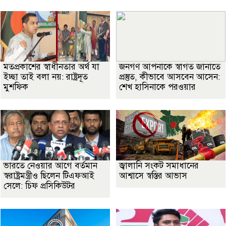
মতপ্রকাশের স্বাধীনতার অর্থ যা
জনগণ আপনাকে স্বাগত জানাতে
ইচ্ছা তাই বলা নয়: রাষ্ট্রদূত
প্রস্তুত, কীভাবে আসবেন আসেন:
মুশফিক
শেখ হাসিনাকে পরওয়ার
ভারতে নেওয়ার আগে বর্তমান
জ্বালানি সংকট সমাধানের
স্বরাষ্ট্রমন্ত্রীও ছিলেন টিএফআই
আশ্বাসে স্বস্তির আভাস
সেলে: চিফ প্রসিকিউটর