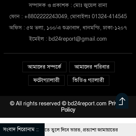
সম্পাদক ও প্রকাশক : মোঃ জুয়েল রানা
িএস ব্যবহার ছাড়াই মার্কিন ঘাঁটিতে নিখুঁত হামলা চালান ইরানি
ফোন : +8802222243049, মোবাইলঃ 01324-414545
টরা
অফিস : ৫ম তলা, ১০০/এ শুক্রাবাদ, ধানমন্ডি, ঢাকা-১২০৭
ইমেইল :
bd24report@gmail.com
যায় ক্ষতিগ্রস্ত ১০০ পরিবারকে নতুন ঘর দেবেন প্রধানমন্ত্রী
য়েদের আপত্তিকর ছবি তুলে লন্ডনে বয়ফ্রেন্ডের কাছে পাঠাতেন
 বিশ্ববিদ্যালয়ের ছাত্রী
আমাদের সম্পর্কে
আমাদের পরিবার
 ইউনূসের চেয়ে ‘হাজারগুণ ভালো’ দেশ চালাচ্ছেন তারেক রহমান:
ফটোগ্যালারী
ভিডিও গ্যালারী
 সিদ্দিকী
© All rights reserved © bd24report.com
Privacy
ল না হতেই মর্মান্তিক দুই দুর্ঘটনা, ঝরে গেল ১৫ প্রাণ
Policy
্যুর পর যদি সন্তানেরা না করে, তাই জীবিত অবস্থায় নিজের চল্লিশার
ন করলেন বৃদ্ধ
সংবাদ শিরোনাম ::
াসিনাকে বাংলাদেশের হাতে তুলে দিবে ভারত, প্রত্যাশা জামায়াতের