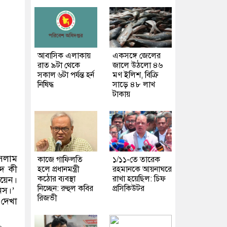
আবাসিক এলাকায়
একসঙ্গে জেলের
রাত ৯টা থেকে
জালে উঠলো ৪৬
সকাল ৬টা পর্যন্ত হর্ন
মণ ইলিশ, বিক্রি
নিষিদ্ধ
সাড়ে ৪৮ লাখ
টাকায়
সলাম
কাজে গাফিলতি
১/১১-তে তারেক
দ কী
হলে প্রধানমন্ত্রী
রহমানকে আয়নাঘরে
কঠোর ব্যবস্থা
রাখা হয়েছিল: চিফ
য়েন।
নিচ্ছেন: রুহুল কবির
প্রসিকিউটর
িস।
’
রিজভী
 দেখা