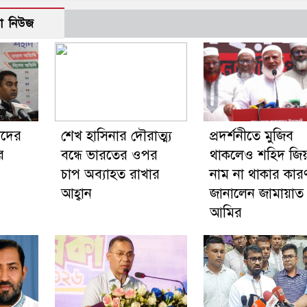
ো নিউজ
দদের
শেখ হাসিনার দৌরাত্ম্য
প্রদর্শনীতে মুজিব
ে
বন্ধে ভারতের ওপর
থাকলেও শহিদ জি
চাপ অব্যাহত রাখার
নাম না থাকার কার
আহ্বান
জানালেন জামায়াত
আমির