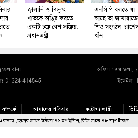
াসিনার
জ্বালানি ও বিদ্যুৎ
এনসিপি বলতে যা
 দায়
খাতকে অস্থির করতে
আছে তা জামায়াতে
ড়াতে
একটি চক্র বেশ সক্রিয়:
শিশু সংগঠন: রাশে
ন
প্রধানমন্ত্রী
খাঁন
ুয়েল রানা
অফিস : ৫ম তলা, ১০
লঃ 01324-414545
ইমেইল :
সম্পর্কে
আমাদের পরিবার
ফটোগ্যালারী
ভিডি
ের জালে উঠলো ৪৬ মণ ইলিশ, বিক্রি সাড়ে ৪৮ লাখ টাকায়
© All rights reserved © bd24report.com
Privacy Policy
 হয়েছিল: চিফ প্রসিকিউটর
তারা জুলাই শহীদদের কবরের টাকা মেরে খেয়েছ