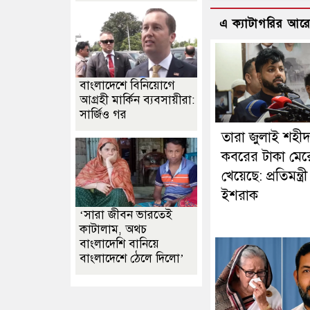
এ ক্যাটাগরির আর
বাংলাদেশে বিনিয়োগে
আগ্রহী মার্কিন ব্যবসায়ীরা:
সার্জিও গর
তারা জুলাই শহী
কবরের টাকা মের
খেয়েছে: প্রতিমন্ত্রী
ইশরাক
‘সারা জীবন ভারতেই
কাটালাম, অথচ
বাংলাদেশি বানিয়ে
বাংলাদেশে ঠেলে দিলো’