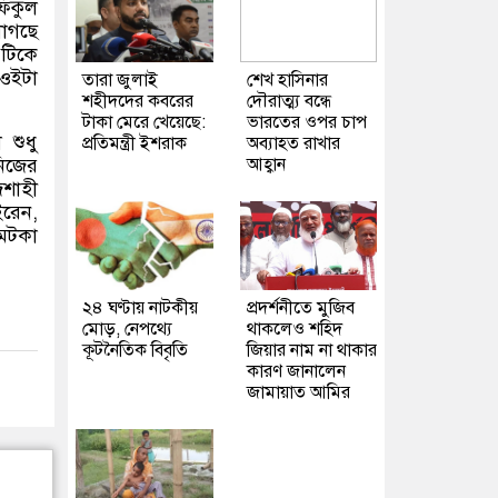
ফিকুল
াগছে
 টিকে
ওইটা
তারা জুলাই
শেখ হাসিনার
শহীদদের কবরের
দৌরাত্ম্য বন্ধে
টাকা মেরে খেয়েছে:
ভারতের ওপর চাপ
 শুধু
প্রতিমন্ত্রী ইশরাক
অব্যাহত রাখার
নিজের
আহ্বান
জশাহী
ইরেন
,
 মটকা
২৪ ঘণ্টায় নাটকীয়
প্রদর্শনীতে মুজিব
মোড়, নেপথ্যে
থাকলেও শহিদ
কূটনৈতিক বিবৃতি
জিয়ার নাম না থাকার
কারণ জানালেন
জামায়াত আমির