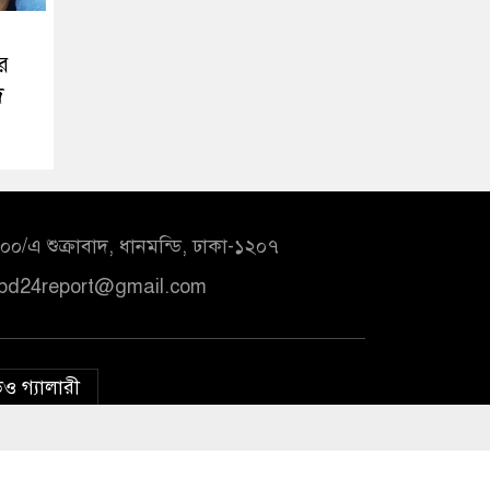
র
দ
০/এ শুক্রাবাদ, ধানমন্ডি, ঢাকা-১২০৭
bd24report@gmail.com
ও গ্যালারী
ে: প্রতিমন্ত্রী ইশরাক