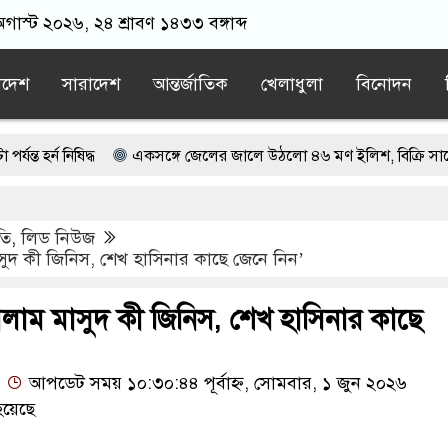
গাস্ট ২০২৬, ২৪ শ্রাবণ ১৪৩৩ বঙ্গাব্দ
াদেশ
সারাদেশ
আন্তর্জাতিক
খেলাধুলা
বিনোদন
িষিদ্ধ
একসঙ্গে জেলের জালে উঠলো ৪৬ মণ ইলিশ, বিক্রি সাড়ে ৪৮ লা
 রহমানকে আয়নাঘরে রাখা হয়েছিল: চিফ প্রসিকিউটর
তি
,
লিড নিউজ
্য বন্ধে ভারতের ওপর চাপ অব্যাহত রাখার আহ্বান
ুদ কী জিনিস, শেখ হাসিনার কাছে জেনে নিন’
য়ার নাম না থাকার কারণ জানালেন জামায়াত আমির
লাম মাসুদ কী জিনিস, শেখ হাসিনার কাছে
আপডেট সময় ১০:৩০:৪৪ পূর্বাহ্ন, সোমবার, ১ জুন ২০২৬
হয়েছে