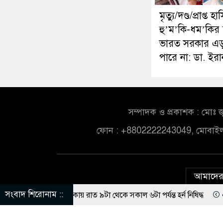
মৃত্যু/দণ্ড/প্রাপ্ত হ
হু’ম’কি-ধম’কির
ভারত সরকার এ
পারে না: ডা. ইরা
সম্পাদক ও প্রকাশক : মোঃ জ
ফোন : +8802222243049, মোবাই
আমাদের 
সংবাদ শিরোনাম ::
াসিক এলাকায় রাত ৯টা থেকে সকাল ৬টা পর্যন্ত হর্ন নিষিদ্ধ
একসঙ্গে জেল
স্থা নিচ্ছেন: রুহুল কবির রিজভী
১/১১-তে তারেক রহমানকে আয়নাঘরে রাখা