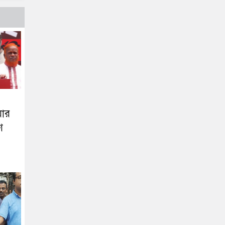
য়ার
ণ