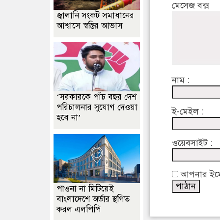
মেসেজ বক্স
জ্বালানি সংকট সমাধানের
আশ্বাসে স্বস্তির আভাস
নাম :
‘সরকারকে পাঁচ বছর দেশ
পরিচালনার সুযোগ দেওয়া
ই-মেইল :
হবে না’
ওয়েবসাইট :
আপনার ইমেইল
পাওনা না মিটিয়েই
বাংলাদেশে অর্ডার স্থগিত
করল এলপিপি