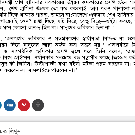
ধানমন্ত্রী শেখ হাসিনার সরকারের উন্নয়ন কর্মকাণ্ডের প্রসঙ্গ টেনে শ
েন
, ‘
শেখ হাসিনা উন্নয়ন তো কম করেনাই
,
তার পরও পালানো ল
ে যদি টিকে থাকতে পারত
,
তাহলে বাংলাদেশে একমাত্র শেখ হাসিনার
ু পারেনাই কেন
?
রাস্তা দিছে
,
ঘাট দিছে
,
সেতু দিছে
—
এইটা করছে
,
ুষের মনে কোনো আনন্দ ছিল না। মানুষের অধিকার ছিল না।
’
ন
, ‘
জনগণের অধিকার ও মতপ্রকাশের স্বাধীনতা নিশ্চিত না হলে
়ন দিয়ে মানুষের আস্থা অর্জন করা সম্ভব নয়।
’
একপর্যায়ে 
ও সাংগঠনিক ভূমিকার প্রসঙ্গ তুলে ধরে তিনি বলেন
, ‘
রা
ঁজ নিয়ে জাইনেন
,
ওখানকার সবচেয়ে বড় সন্ত্রাসীর কাছে জিজ্ঞেস ক
সুদ কী জিনিস। উল্টাপাল্টা কথা বইলা মটকা গরম করবেন না।
ম করবেন না
,
সামলাইতে পারবেন না।
’
মত লিখুন