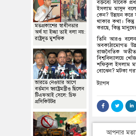
বক্তব্যে সাবেক প্র
ইসলাম মাসুদ বল
কেন
?
উন্নয়ন কর
থাকার কথা। কিন্ত
মতপ্রকাশের স্বাধীনতার
করছে
,
কিন্তু মান
অর্থ যা ইচ্ছা তাই বলা নয়:
রাষ্ট্রদূত মুশফিক
তিনি আরও বলে
অবকাঠামোগত উন্নয
রাজনৈতিক অতীত 
বিশ্ববিদ্যালয়ে খো
শফিকুল ইসলাম মা
বোঝেন
?
মটকা গর
ভারতে নেওয়ার আগে
ট্যাগস
বর্তমান স্বরাষ্ট্রমন্ত্রীও ছিলেন
টিএফআই সেলে: চিফ
প্রসিকিউটর
আপনার মতা