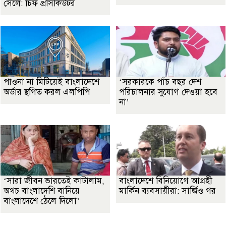
সেলে: চিফ প্রসিকিউটর
পাওনা না মিটিয়েই বাংলাদেশে
‘সরকারকে পাঁচ বছর দেশ
অর্ডার স্থগিত করল এলপিপি
পরিচালনার সুযোগ দেওয়া হবে
না’
‘সারা জীবন ভারতেই কাটালাম,
বাংলাদেশে বিনিয়োগে আগ্রহী
অথচ বাংলাদেশি বানিয়ে
মার্কিন ব্যবসায়ীরা: সার্জিও গর
বাংলাদেশে ঠেলে দিলো’