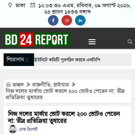
ঢাকা
১০:০৩:৩৭ এএম
, রবিবার, ০৯ অগাস্ট ২০২৬,
২৫ শ্রাবণ ১৪৩৩ বঙ্গাব্দ
শিরোনাম ::
ধ্যে দেশের সব ইউনিটে কমিটি পুনর্গঠন করবে এনসিপি
 থেকে সালমান শাহ হত্যা মামলায় ডন আটক
প্রচ্ছদ
রাজনীতি
,
স্লাইডার
সিদ্ধান্তে স্থির থাকতে পারে না: রাষ্ট্রপতির প্রার্থীতা
নিজ দলের মার্কায় ভোট করলে ২০০ ভোটও পেতেন না: তীব্র
প্রতিক্রিয়া তুষারের
ন
ির্বাচনে বিএনপি ছাড়া কেউ মনোনয়নপত্র নেননি: ইসি সচিব
নিজ দলের মার্কায় ভোট করলে ২০০ ভোটও পেতেন
না: তীব্র প্রতিক্রিয়া তুষারের
াল পরিদর্শনে গিয়ে দেখলেন দায়িত্ব অবহেলা, সিভিল
ডেস্ক রিপোর্ট