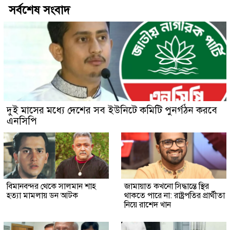
সর্বশেষ সংবাদ
দুই মাসের মধ্যে দেশের সব ইউনিটে কমিটি পুনর্গঠন করবে
এনসিপি
বিমানবন্দর থেকে সালমান শাহ
জামায়াত কখনো সিদ্ধান্তে স্থির
হত্যা মামলায় ডন আটক
থাকতে পারে না: রাষ্ট্রপতির প্রার্থীতা
নিয়ে রাশেদ খান