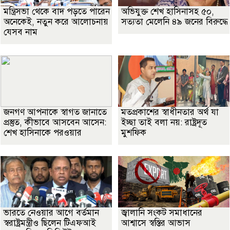
মন্ত্রিসভা থেকে বাদ পড়তে পারেন
অভিযুক্ত শেখ হাসিনাসহ ৫০,
অনেকেই, নতুন করে আলোচনায়
সত্যতা মেলেনি ৪৯ জনের বিরুদ্ধে
যেসব নাম
জনগণ আপনাকে স্বাগত জানাতে
মতপ্রকাশের স্বাধীনতার অর্থ যা
প্রস্তুত, কীভাবে আসবেন আসেন:
ইচ্ছা তাই বলা নয়: রাষ্ট্রদূত
শেখ হাসিনাকে পরওয়ার
মুশফিক
ভারতে নেওয়ার আগে বর্তমান
জ্বালানি সংকট সমাধানের
স্বরাষ্ট্রমন্ত্রীও ছিলেন টিএফআই
আশ্বাসে স্বস্তির আভাস