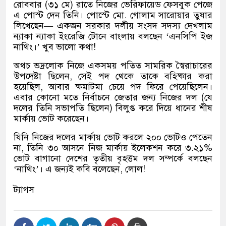
রোববার
(
৩১ মে
)
রাতে নিজের ভেরিফায়েড ফেসবুক পেজে
এ পোস্ট দেন তিনি। পোস্টে মো
.
গোলাম সারোয়ার তুষার
লিখেছেন
—
একজন সরকার দলীয় সংসদ সদস্য দেখলাম
ন্যাকা ন্যাকা ইংরেজি টোনে বাংলায় বলছেন
‘
এনসিপি ইজ
নাথিং।
’
খুব ভালো কথা
!
অথচ ভদ্রলোক নিজে একসময় পতিত সামরিক স্বৈরাচারের
উপদেষ্টা ছিলেন
,
সেই পদ থেকে তাকে বহিষ্কার করা
হয়েছিল
,
আবার ক্ষমাটমা চেয়ে পদ ফিরে পেয়েছিলেন।
এবার কোনো মতে নির্বাচনে জেতার জন্য নিজের দল
(
যে
দলের তিনি সভাপতি ছিলেন
)
বিলুপ্ত করে দিয়ে ধানের শীষ
মার্কায় ভোট করেছেন।
যিনি নিজের দলের মার্কায় ভোট করলে ২০০ ভোটও পেতেন
না
,
তিনি ৩০ আসনে নিজ মার্কায় ইলেকশন করে ৩
.
২১
%
ভোট বাগানো দেশের তৃতীয় বৃহত্তম দল সম্পর্কে বলছেন
‘
নাথিং
’
।
এ জন্যই কবি বলেছেন
,
লোল
!
ট্যাগস