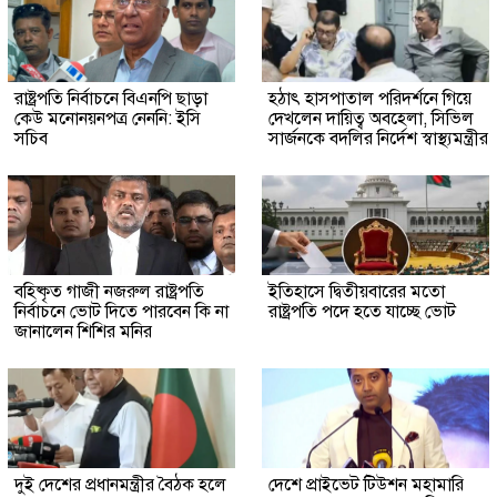
রাষ্ট্রপতি নির্বাচনে বিএনপি ছাড়া
হঠাৎ হাসপাতাল পরিদর্শনে গিয়ে
কেউ মনোনয়নপত্র নেননি: ইসি
দেখলেন দায়িত্ব অবহেলা, সিভিল
সচিব
সার্জনকে বদলির নির্দেশ স্বাস্থ্যমন্ত্রীর
বহিষ্কৃত গাজী নজরুল রাষ্ট্রপতি
ইতিহাসে দ্বিতীয়বারের মতো
নির্বাচনে ভোট দিতে পারবেন কি না
রাষ্ট্রপতি পদে হতে যাচ্ছে ভোট
জানালেন শিশির মনির
দুই দেশের প্রধানমন্ত্রীর বৈঠক হলে
দেশে প্রাইভেট টিউশন মহামারি