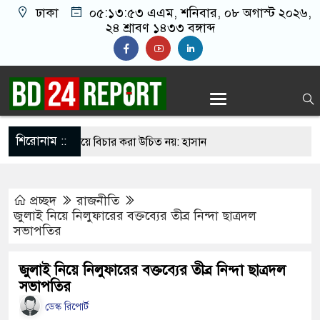
ঢাকা
০৫:১৩:৫৪ এএম
, শনিবার, ০৮ অগাস্ট ২০২৬,
২৪ শ্রাবণ ১৪৩৩ বঙ্গাব্দ
শিরোনাম ::
াজনৈতিক পরিচয়ে বিচার করা উচিত নয়: হাসান
 যুবদল নেতার গলায় দ’ড়ি প্যাঁ’চা’নো মর/দেহ
প্রচ্ছদ
রাজনীতি
পরিকল্পনা করছেন শেখ হাসিনা
জুলাই নিয়ে নিলুফারের বক্তব্যের তীব্র নিন্দা ছাত্রদল
সভাপতির
কে বরণে প্রস্তুত চট্টগ্রাম, উজ্জীবিত নেতাকর্মীরা
 বিমান হামলা করে কাবু করা সম্ভব নয়: ট্রাম্পের শীর্ষ
জুলাই নিয়ে নিলুফারের বক্তব্যের তীব্র নিন্দা ছাত্রদল
সভাপতির
ডেস্ক রিপোর্ট