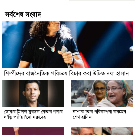
সর্বশেষ সংবাদ
শিল্পীদের রাজনৈতিক পরিচয়ে বিচার করা উচিত নয়: হাসান
ডোবায় মিলল যুবদল নেতার গলায়
নাশ’ক’তার পরিকল্পনা করছেন
দ’ড়ি প্যাঁ’চা’নো মর/দেহ
শেখ হাসিনা