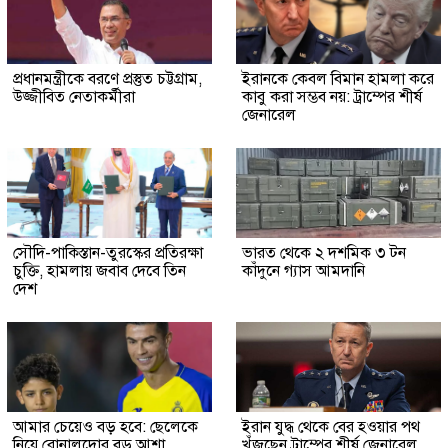
প্রধানমন্ত্রীকে বরণে প্রস্তুত চট্টগ্রাম,
ইরানকে কেবল বিমান হামলা করে
উজ্জীবিত নেতাকর্মীরা
কাবু করা সম্ভব নয়: ট্রাম্পের শীর্ষ
জেনারেল
সৌদি-পাকিস্তান-তুরস্কের প্রতিরক্ষা
ভারত থেকে ২ দশমিক ৩ টন
চুক্তি, হামলায় জবাব দেবে তিন
কাঁদুনে গ্যাস আমদানি
দেশ
আমার চেয়েও বড় হবে: ছেলেকে
ইরান যুদ্ধ থেকে বের হওয়ার পথ
নিয়ে রোনালদোর বড় আশা
খুঁজছেন ট্রাম্পের শীর্ষ জেনারেল