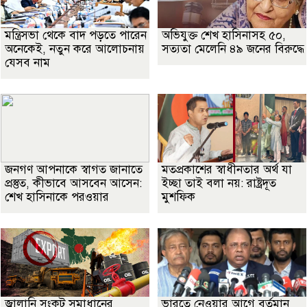
মন্ত্রিসভা থেকে বাদ পড়তে পারেন
অভিযুক্ত শেখ হাসিনাসহ ৫০,
অনেকেই, নতুন করে আলোচনায়
সত্যতা মেলেনি ৪৯ জনের বিরুদ্ধে
যেসব নাম
জনগণ আপনাকে স্বাগত জানাতে
মতপ্রকাশের স্বাধীনতার অর্থ যা
প্রস্তুত, কীভাবে আসবেন আসেন:
ইচ্ছা তাই বলা নয়: রাষ্ট্রদূত
শেখ হাসিনাকে পরওয়ার
মুশফিক
জ্বালানি সংকট সমাধানের
ভারতে নেওয়ার আগে বর্তমান