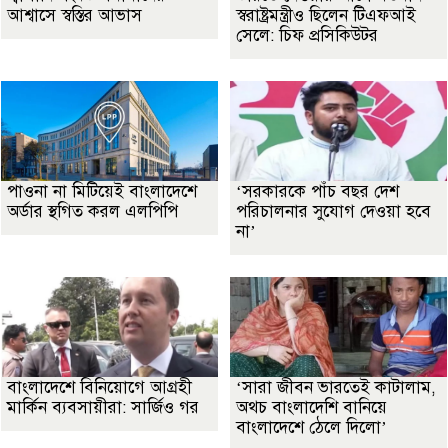
আশ্বাসে স্বস্তির আভাস
স্বরাষ্ট্রমন্ত্রীও ছিলেন টিএফআই
সেলে: চিফ প্রসিকিউটর
পাওনা না মিটিয়েই বাংলাদেশে
‘সরকারকে পাঁচ বছর দেশ
অর্ডার স্থগিত করল এলপিপি
পরিচালনার সুযোগ দেওয়া হবে
না’
বাংলাদেশে বিনিয়োগে আগ্রহী
‘সারা জীবন ভারতেই কাটালাম,
মার্কিন ব্যবসায়ীরা: সার্জিও গর
অথচ বাংলাদেশি বানিয়ে
বাংলাদেশে ঠেলে দিলো’