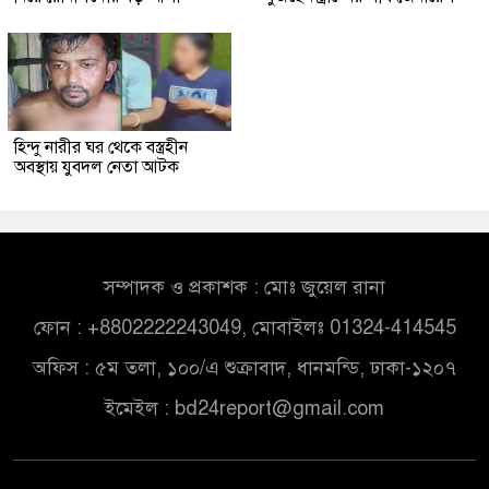
হিন্দু নারীর ঘর থেকে বস্ত্রহীন
অবস্থায় যুবদল নেতা আটক
সম্পাদক ও প্রকাশক : মোঃ জুয়েল রানা
ফোন : +8802222243049, মোবাইলঃ 01324-414545
অফিস : ৫ম তলা, ১০০/এ শুক্রাবাদ, ধানমন্ডি, ঢাকা-১২০৭
ইমেইল :
bd24report@gmail.com