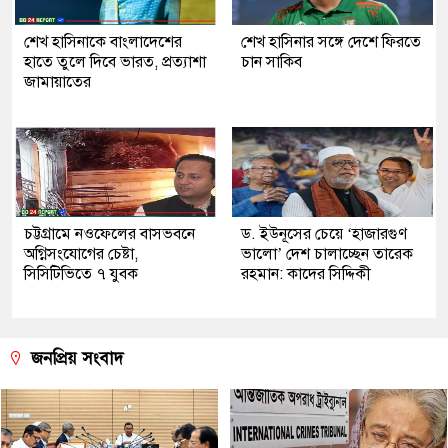
শেখ হাসিনাকে বাংলাদেশের
শেখ হাসিনার সঙ্গে দেশে ফিরতে
হাতে তুলে দিবে ভারত, প্রত্যাশা
চান সাকিব
জামায়াতের
চট্টগ্রামে নওফেলের বাসভবনে
ড. ইউনূসের চেয়ে ‘হাজারগুণ
অগ্নিসংযোগের চেষ্টা,
ভালো’ দেশ চালাচ্ছেন তারেক
সিসিটিভিতে ৭ যুবক
রহমান: কাদের সিদ্দিকী
জনপ্রিয় সংবাদ