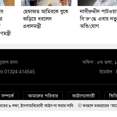
হস
হেফাজত আমিরকে বুকে
নাসীরুদ্দীন পাটওয়
ে
জড়িয়ে ধরলেন
বি’রু’দ্ধে এবার নত
ি
প্রধানমন্ত্রী
অভি/যোগ
ন্ত্রী
ুয়েল রানা
অফিস : ৫ম তলা, ১০
লঃ 01324-414545
ইমেইল :
সম্পর্কে
আমাদের পরিবার
ফটোগ্যালারী
ভিডি
ইসলামবিরোধী আইন না করার দাবি
ফরহাদ মজহারের ‘আমেরিকান ষড়’য’ন্ত্র’তত্ত
© All rights reserved © bd24report.com
Privacy Policy