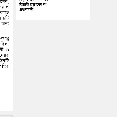
বলেন
,
বিভ্রান্তি ছড়াবেন না:
সিয়াল
প্রধানমন্ত্রী
 কাছে
র ৯টি
 অন্য
ণগঞ্জ
মহিলা
ীবী ও
 মেয়র
তিনটি
পতির