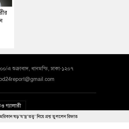
ারীর
ুন
০/এ শুক্রাবাদ, ধানমন্ডি, ঢাকা-১২০৭
bd24report@gmail.com
ও গ্যালারী
্ব’ নিয়ে প্রশ্ন তুললেন রিফাত