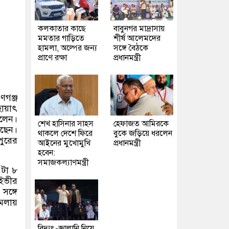
কলকাতার কাছে
বাবুনগর মাদ্রাসায়
মমতার গাড়িতে
শীর্ষ আলেমদের
হামলা, অল্পের জন্য
সঙ্গে বৈঠকে
প্রাণে রক্ষা
প্রধানমন্ত্রী
ণগঞ্জ
হায়াৎ
বলেন।
শেখ হাসিনার সাহস
হেফাজত আমিরকে
আছেন।
থাকলে দেশে ফিরে
বুকে জড়িয়ে ধরলেন
ুরের
আইনের মুখোমুখি
প্রধানমন্ত্রী
হবেন:
সমাজকল্যাণমন্ত্রী
 টা ৮
আইভীর
সঙ্গে
ামলায়
বিদ্যুৎ-জ্বালানি নিয়ে