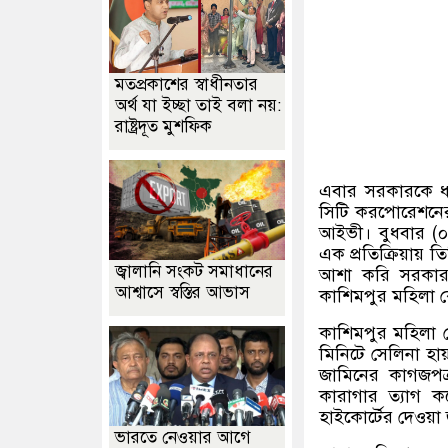
মতপ্রকাশের স্বাধীনতার
অর্থ যা ইচ্ছা তাই বলা নয়:
রাষ্ট্রদূত মুশফিক
এবার সরকারকে ধন
সিটি করপোরেশনের 
আইভী। বুধবার
(
এক প্রতিক্রিয়ায় ত
জ্বালানি সংকট সমাধানের
আশা করি সরকার 
আশ্বাসে স্বস্তির আভাস
কাশিমপুর মহিলা কেন
কাশিমপুর মহিলা ক
মিনিটে সেলিনা হা
জামিনের কাগজপত্
কারাগার ত্যাগ ক
হাইকোর্টের দেওয়
ভারতে নেওয়ার আগে