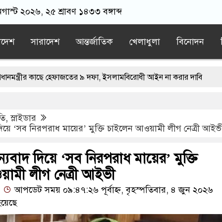
গাস্ট ২০২৬, ২৫ শ্রাবণ ১৪৩৩ বঙ্গাব্দ
াদেশ
সারাদেশ
আন্তর্জাতিক
খেলাধুলা
বিনোদন
 কাছে হেফাজতের ৯ দফা, ইসলামবিরোধী আইন না করার দাবি
িডেন্ট পদে মির্জা ফখরুল নির্বাচিত
তি
,
স্লাইডার
ছে মমতার গাড়িতে হামলা, অল্পের জন্য প্রাণে রক্ষা
িয়ে ‘সব নিরপরাধ মায়ের’ মুক্তি চাইলেন আওয়ামী লীগ নেত্রী আইভ
দেশে ফিরে আইনের মুখোমুখি হবেন: সমাজকল্যাণমন্ত্রী
যবাদ দিয়ে ‘সব নিরপরাধ মায়ের’ মুক্তি
 না: প্রধানমন্ত্রী
ামী লীগ নেত্রী আইভী
আপডেট সময় ০৯:৪৭:২৬ পূর্বাহ্ন, বৃহস্পতিবার, ৪ জুন ২০২৬
য়েছে