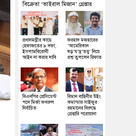
বিক্রেতা ‘ভাইরাল মিজান’ গ্রেপ্তার
প্রধানমন্ত্রীর কাছে
ফরহাদ মজহারের
হেফাজতের ৯ দফা,
‘আমেরিকান
ইসলামবিরোধী
ষড়’য’ন্ত্র’তত্ত্ব’ নিয়ে
আইন না করার দাবি
প্রশ্ন তুললেন রিফাত
বিএনপির প্রেসিডেন্ট
বিমান বাহিনীর উইং
পদে মির্জা ফখরুল
কমান্ডার সাইফুর
নির্বাচিত
রহমানের বিরুদ্ধে
গ্রেপ্তারি পরোয়ানা