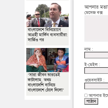
আপনার মতা
মেসেজ বক্স
বাংলাদেশে বিনিয়োগে
আগ্রহী মার্কিন ব্যবসায়ীরা:
সার্জিও গর
নাম :
ই-মেইল :
‘সারা জীবন ভারতেই
ওয়েবসাইট :
কাটালাম, অথচ
বাংলাদেশি বানিয়ে
বাংলাদেশে ঠেলে দিলো’
আপনার ইমেইল