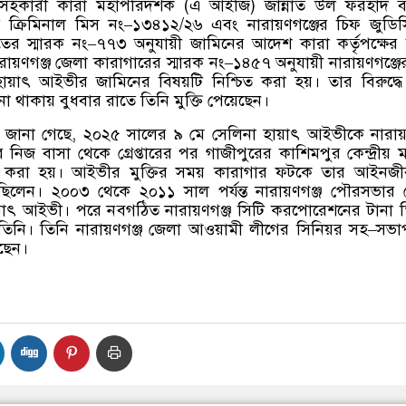
 সহকারী কারা মহাপরিদর্শক
(
এ আইজি
)
জান্নাত উল ফরহাদ 
র ক্রিমিনাল মিস নং
–
১৩৪১২
/
২৬ এবং নারায়ণগঞ্জের চিফ জুডি
লতের স্মারক নং
–
৭৭৩ অনুযায়ী জামিনের আদেশ কারা কর্তৃপক্ষের
রায়ণগঞ্জ জেলা কারাগারের স্মারক নং
–
১৪৫৭ অনুযায়ী নারায়ণগঞ্জে
ায়াৎ আইভীর জামিনের বিষয়টি নিশ্চিত করা হয়। তার বিরুদ্ধে
থাকায় বুধবার রাতে তিনি মুক্তি পেয়েছেন।
রে জানা গেছে
,
২০২৫ সালের ৯ মে সেলিনা হায়াৎ আইভীকে নারায়
িজ বাসা থেকে গ্রেপ্তারের পর গাজীপুরের কাশিমপুর কেন্দ্রীয় 
ন্তর করা হয়। আইভীর মুক্তির সময় কারাগার ফটকে তার আইনজ
ত ছিলেন। ২০০৩ থেকে ২০১১ সাল পর্যন্ত নারায়ণগঞ্জ পৌরসভার
য়াৎ আইভী। পরে নবগঠিত নারায়ণগঞ্জ সিটি করপোরেশনের টানা 
ন তিনি। তিনি নারায়ণগঞ্জ জেলা আওয়ামী লীগের সিনিয়র সহ
–
সভা
ছেন।