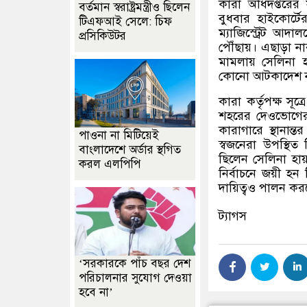
কারা অধিদপ্তরের
বর্তমান স্বরাষ্ট্রমন্ত্রীও ছিলেন
বুধবার হাইকোর্টে
টিএফআই সেলে: চিফ
ম্যাজিস্ট্রেট আদা
প্রসিকিউটর
পৌঁছায়। এছাড়া না
মামলায় সেলিনা হ
কোনো আটকাদেশ না 
কারা কর্তৃপক্ষ সূত্
শহরের দেওভোগের ন
কারাগারে স্থানা
পাওনা না মিটিয়েই
স্বজনেরা উপস্থি
বাংলাদেশে অর্ডার স্থগিত
ছিলেন সেলিনা হা
করল এলপিপি
নির্বাচনে জয়ী হ
দায়িত্বও পালন কর
ট্যাগস
‘সরকারকে পাঁচ বছর দেশ
পরিচালনার সুযোগ দেওয়া
হবে না’