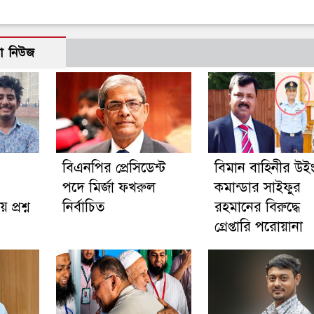
ো নিউজ
বিএনপির প্রেসিডেন্ট
বিমান বাহিনীর উই
পদে মির্জা ফখরুল
কমান্ডার সাইফুর
ে প্রশ্ন
নির্বাচিত
রহমানের বিরুদ্ধে
গ্রেপ্তারি পরোয়ানা