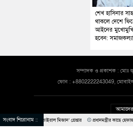
শেখ হাসিনার সা
থাকলে দেশে ফির
আইনের মুখোমুখ
হবেন: সমাজকল্যাণম
সম্পাদক ও প্রকাশক : মোঃ জ
ফোন : +8802222243049, মোবাই
আমাদের 
সংবাদ শিরোনাম ::
েতা ‘ভাইরাল মিজান’ গ্রেপ্তার
প্রধানমন্ত্রীর কাছে হেফাজতের ৯ দফা, 