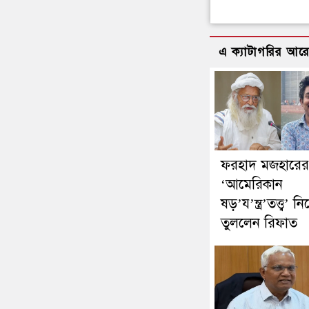
এ ক্যাটাগরির আর
ফরহাদ মজহারের
‘আমেরিকান
ষড়’য’ন্ত্র’তত্ত্ব’ নিয়
তুললেন রিফাত