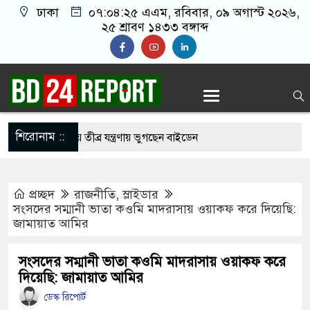
ঢাকা
০৭:০৪:২৬ এএম
, রবিবার, ০৯ অগাস্ট ২০২৬,
২৫ শ্রাবণ ১৪৩৩ বঙ্গাব্দ
শিরোনাম ::
ার ছড়িয়ে পড়ায় তীব্র যন্ত্রণায় ভুগছেন বাইডেন
েতাকে বেধ’ড়’ক পি’টি’য়ে হাসপাতালে পাঠাল নি’ষি’দ্ধ
প্রচ্ছদ
রাজনীতি
,
স্লাইডার
সংসদের সম্মানী ভাতা কওমি মাদরাসায় ওয়াকফ করে দিয়েছি:
জামায়াত আমির
মার লাইফের পার্ট: শাকিব খান
বাংলাদেশের পতাকায় সাকিবের অটোগ্রাফ, ভাইরাল নেট
সংসদের সম্মানী ভাতা কওমি মাদরাসায় ওয়াকফ করে
দিয়েছি: জামায়াত আমির
ডেস্ক রিপোর্ট