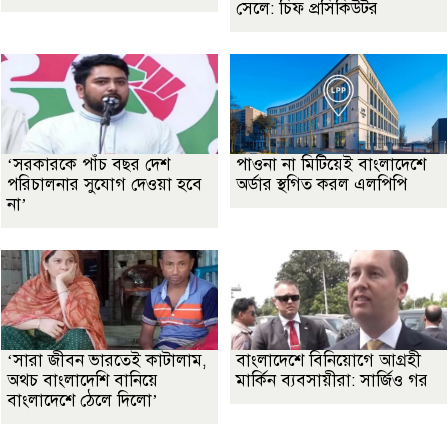
সেলে: চিফ প্রসিকিউটর
‘সরকারকে পাঁচ বছর দেশ
পাওনা না মিটিয়েই বাংলাদেশে
পরিচালনার সুযোগ দেওয়া হবে
অর্ডার স্থগিত করল এলপিপি
না’
‘সারা জীবন ভারতেই কাটালাম,
বাংলাদেশে বিনিয়োগে আগ্রহী
অথচ বাংলাদেশি বানিয়ে
মার্কিন ব্যবসায়ীরা: সার্জিও গর
বাংলাদেশে ঠেলে দিলো’