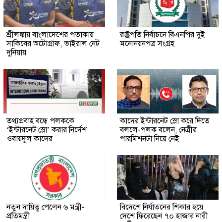
শ্রীলঙ্কায় বাংলাদেশের পতাকায়
রাষ্ট্রপতি নির্বাচনে বিএনপির দুই
সাকিবের অটোগ্রাফ, ভাইরাল নেট
মনোনয়নপত্র সংগ্রহ
দুনিয়ায়
তথ্যপ্রবাহ বন্ধে পলককে
কাদের ইন্টারনেট স্লো করে দিতে
‘ইন্টারনেট স্লো’ করার নির্দেশ
বললে-পলক বলেন, নেত্রীর
ওবায়দুল কাদের
পারমিশনটা নিয়ে নেই
নতুন দায়িত্ব পেলেন ৬ মন্ত্রী-
বিদেশে নির্যাতনের শিকার হয়ে
প্রতিমন্ত্রী
দেশে ফিরেছেন ৭০ হাজার নারী