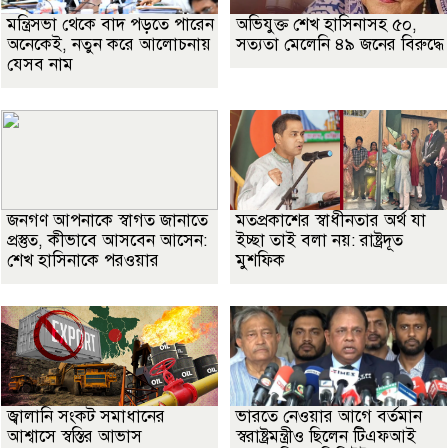
মন্ত্রিসভা থেকে বাদ পড়তে পারেন
অভিযুক্ত শেখ হাসিনাসহ ৫০,
অনেকেই, নতুন করে আলোচনায়
সত্যতা মেলেনি ৪৯ জনের বিরুদ্ধে
যেসব নাম
জনগণ আপনাকে স্বাগত জানাতে
মতপ্রকাশের স্বাধীনতার অর্থ যা
প্রস্তুত, কীভাবে আসবেন আসেন:
ইচ্ছা তাই বলা নয়: রাষ্ট্রদূত
শেখ হাসিনাকে পরওয়ার
মুশফিক
জ্বালানি সংকট সমাধানের
ভারতে নেওয়ার আগে বর্তমান
আশ্বাসে স্বস্তির আভাস
স্বরাষ্ট্রমন্ত্রীও ছিলেন টিএফআই