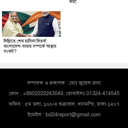
কর্মী
দিল্লিতে শেখ হাসিনা বিতর্ক:
বাংলাদেশ-ভারত সম্পর্কে আস্থার
সংকট?
সম্পাদক ও প্রকাশক : মোঃ জুয়েল রানা
ফোন : +8802222243049, মোবাইলঃ 01324-414545
অফিস : ৫ম তলা, ১০০/এ শুক্রাবাদ, ধানমন্ডি, ঢাকা-১২০৭
ইমেইল :
bd24report@gmail.com