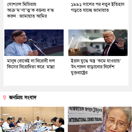
সোশ্যাল মিডিয়ায়
১৯৯১ সালের পর নতুন ইতিহাস
আক্র’ম’ণা’ত্ম’ক বক্তব্য ব’ন্ধ
গড়তে যাচ্ছে জামায়াত
করুন : জামায়াত আমির
মানুষ বোঝেই না বিরোধী দল
ইরান যুদ্ধে অস্ত্র ‘কমে যাওয়ায়’
কিসের বিরোধিতা করে: মান্না
উৎপাদন বাড়ানোর নির্দেশ
যুক্তরাষ্ট্রের
জনপ্রিয় সংবাদ