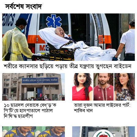
সর্বশেষ সংবাদ
শরীরে ক্যানসার ছড়িয়ে পড়ায় তীব্র যন্ত্রণায় ভুগছেন বাইডেন
১০ ছাত্রদল নেতাকে বেধ’ড়’ক
তারা দুজন আমার লাইফের পার্ট:
পি’টি’য়ে হাসপাতালে পাঠাল
শাকিব খান
নি’ষি’দ্ধ ছাত্রলীগ