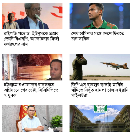
রাষ্ট্রপতি পদে ড. ইউনূসকে প্রস্তাব
শেখ হাসিনার সঙ্গে দেশে ফিরতে
দেয়নি বিএনপি, আলোচনায় মির্জা
চান সাকিব
ফখরুলের নাম
চট্টগ্রামে নওফেলের বাসভবনে
জিপিএস ব্যবহার ছাড়াই মার্কিন
অগ্নিসংযোগের চেষ্টা, সিসিটিভিতে
ঘাঁটিতে নিখুঁত হামলা চালান ইরানি
৭ যুবক
পাইলটরা