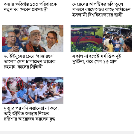
বন্যায় ক্ষতিগ্রস্ত ১০০ পরিবারকে
মেয়েদের আপত্তিকর ছবি তুলে
নতুন ঘর দেবেন প্রধানমন্ত্রী
লন্ডনে বয়ফ্রেন্ডের কাছে পাঠাতেন
ইসলামী বিশ্ববিদ্যালয়ের ছাত্রী
ড. ইউনূসের চেয়ে ‘হাজারগুণ
সকাল না হতেই মর্মান্তিক দুই
ভালো’ দেশ চালাচ্ছেন তারেক
দুর্ঘটনা, ঝরে গেল ১৫ প্রাণ
রহমান: কাদের সিদ্দিকী
মৃত্যুর পর যদি সন্তানেরা না করে,
তাই জীবিত অবস্থায় নিজের
চল্লিশার আয়োজন করলেন বৃদ্ধ