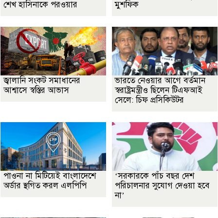
শেখ হাসিনাকে পরওয়ার
মুশফিক
জ্বালানি সংকট সমাধানের
ভারতে নেওয়ার আগে বর্তমান
আশ্বাসে স্বস্তির আভাস
স্বরাষ্ট্রমন্ত্রীও ছিলেন টিএফআই
সেলে: চিফ প্রসিকিউটর
পাওনা না মিটিয়েই বাংলাদেশে
‘সরকারকে পাঁচ বছর দেশ
অর্ডার স্থগিত করল এলপিপি
পরিচালনার সুযোগ দেওয়া হবে
না’