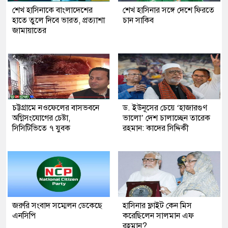
শেখ হাসিনাকে বাংলাদেশের
শেখ হাসিনার সঙ্গে দেশে ফিরতে
হাতে তুলে দিবে ভারত, প্রত্যাশা
চান সাকিব
জামায়াতের
চট্টগ্রামে নওফেলের বাসভবনে
ড. ইউনূসের চেয়ে ‘হাজারগুণ
অগ্নিসংযোগের চেষ্টা,
ভালো’ দেশ চালাচ্ছেন তারেক
সিসিটিভিতে ৭ যুবক
রহমান: কাদের সিদ্দিকী
জরুরি সংবাদ সম্মেলন ডেকেছে
হাসিনার ফ্লাইট কেন মিস
এনসিপি
করেছিলেন সালমান এফ
রহমান?