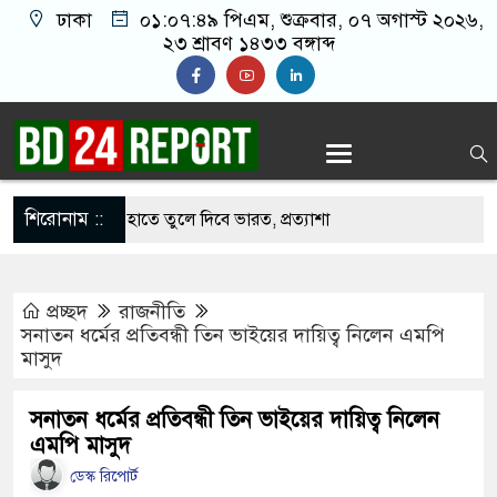
ঢাকা
০১:০৭:৫০ পিএম
, শুক্রবার, ০৭ অগাস্ট ২০২৬,
২৩ শ্রাবণ ১৪৩৩ বঙ্গাব্দ
শিরোনাম ::
ে বাংলাদেশের হাতে তুলে দিবে ভারত, প্রত্যাশা
প্রচ্ছদ
রাজনীতি
দে ড. ইউনূসকে প্রস্তাব দেয়নি বিএনপি, আলোচনায় মির্জা
সনাতন ধর্মের প্রতিবন্ধী তিন ভাইয়ের দায়িত্ব নিলেন এমপি
মাসুদ
 সঙ্গে দেশে ফিরতে চান সাকিব
সনাতন ধর্মের প্রতিবন্ধী তিন ভাইয়ের দায়িত্ব নিলেন
এমপি মাসুদ
নওফেলের বাসভবনে অগ্নিসংযোগের চেষ্টা, সিসিটিভিতে ৭
ডেস্ক রিপোর্ট