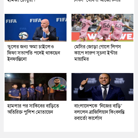
হামজা চৌধুরী?
দিবস’ ঘোষণা আর্জেন্টিনার
ভুলের জন্য ক্ষমা চাইলেও
মেসির জোড়া গোলে লিগস
ফিফা সভাপতি পদেই থাকছেন
কাপে দারুণ সূচনা ইন্টার
ইনফান্তিনো
মায়ামির
হামলার পর সাকিবের বাড়িতে
বাংলাদেশকে ‘নিজের বাড়ি’
অতিরিক্ত পুলিশ মোতায়েন
বললেন ব্রাজিলিয়ান কিংবদন্তি
রবার্তো কার্লোস