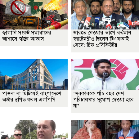
জ্বালানি সংকট সমাধানের
ভারতে নেওয়ার আগে বর্তমান
আশ্বাসে স্বস্তির আভাস
স্বরাষ্ট্রমন্ত্রীও ছিলেন টিএফআই
সেলে: চিফ প্রসিকিউটর
পাওনা না মিটিয়েই বাংলাদেশে
‘সরকারকে পাঁচ বছর দেশ
অর্ডার স্থগিত করল এলপিপি
পরিচালনার সুযোগ দেওয়া হবে
না’