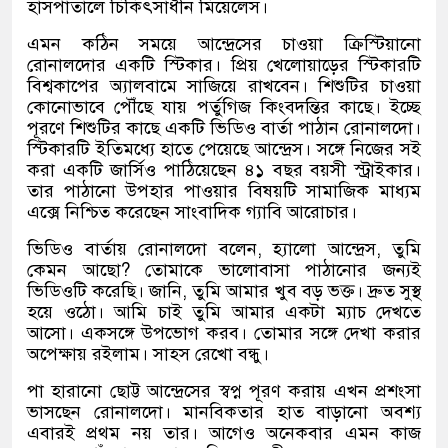
হাসপাতালে চিকিৎসাধীন মিয়েলেস।
এমন কঠিন সময়ে আন্দ্রেসের চাওয়া ক্রিস্টিয়ানো
রোনালদোর একটি স্টিকার। প্রিয় খেলোয়াড়ের স্টিকারটি
বিশ্বকাপের অ্যালবামে সাজিয়ে রাখবেন। শিশুটির চাওয়া
কোনোভাবে পৌঁছে যায় পর্তুগিজ কিংবদন্তির কাছে। ইচ্ছে
পূরণে শিশুটির কাছে একটি ভিডিও বার্তা পাঠান রোনালদো।
স্টিকারটি ইতিমধ্যে হাতে পেয়েছে আন্দ্রেস। সঙ্গে নিজের সই
করা একটি জার্সিও পাঠিয়েছেন ৪১ বছর বয়সী স্ট্রাইকার।
তার পাঠানো উপহার পাওয়ার বিষয়টি সামাজিক মাধ্যম
এক্সে নিশ্চিত করেছেন সাংবাদিক গ্যাবি আরোচার।
ভিডিও বার্তায় রোনালদো বলেন
,
হ্যালো আন্দ্রেস
,
তুমি
কেমন আছো
?
তোমাকে ভালোবাসা পাঠানোর জন্যই
ভিডিওটি করেছি। জানি
,
তুমি আমার খুব বড় ভক্ত। দ্রুত সুস্থ
হয়ে ওঠো। আমি চাই তুমি আমার একটা ম্যাচ দেখতে
আসো। একসঙ্গে উপভোগ করব। তোমার সঙ্গে দেখা করার
অপেক্ষায় রইলাম। সাহস রেখো বন্ধু।
পা হারানো ছোট্ট আন্দ্রেসের স্বপ্ন পূরণ করায় এখন প্রশংসা
ভাসছেন রোনালদো। মানবিকতার হাত বাড়ানো অবশ্য
এবারই প্রথম নয় তার। আগেও অনেকবার এমন কাজ