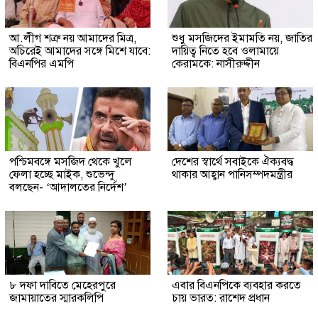
আ.লীগ শত্রু নয় আমাদের মিত্র,
শুধু মসজিদের ইমামতি নয়, জাতির
অচিরেই আমাদের সঙ্গে মিশে যাবে:
দায়িত্ব নিতে হবে ওলামায়ে
বিএনপির এমপি
কেরামকে: নাসীরুদ্দীন
পশ্চিমবঙ্গে মসজিদ থেকে খুলে
দেশের স্বার্থে সবাইকে ঐক্যবদ্ধ
ফেলা হচ্ছে মাইক, শুভেন্দু
থাকার আহ্বান পানিসম্পদমন্ত্রীর
বলছেন- ‘আদালতের নির্দেশ’
৮ দফা দাবিতে মেহেরপুরে
এবার বিএনপিকে ব্যবহার করতে
জামায়াতের স্মারকলিপি
চায় ভারত: রাশেদ প্রধান