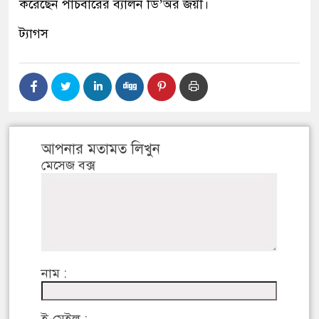
করেছেন পাঁচবারের ব্যালন ডি
’
অর জয়ী।
ট্যাগস
আপনার মতামত লিখুন
মেসেজ বক্স
নাম :
ই-মেইল :