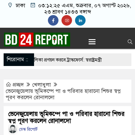
ঢাকা
০৩:১২:২৬ এএম
, শুক্রবার, ০৭ অগাস্ট ২০২৬,
২৩ শ্রাবণ ১৪৩৩ বঙ্গাব্দ
শিরোনাম ::
নির্মুহভাবে তালিকা প্রণয়ন করবে ট্রাস্কফোর্স: স্বরাষ্ট্রমন্ত্রী
 নয় আমাদের মিত্র, অচিরেই আমাদের সঙ্গে মিশে যাবে:
প্রচ্ছদ
খেলাধুলা
ি
ভেনেজুয়েলায় ভূমিকম্পে পা ও পরিবার হারানো শিশুর স্বপ্ন
পূরণ করলেন রোনালদো
র ইমামতি নয়, জাতির দায়িত্ব নিতে হবে ওলামায়ে
ুদ্দীন
ভেনেজুয়েলায় ভূমিকম্পে পা ও পরিবার হারানো শিশুর
স্বপ্ন পূরণ করলেন রোনালদো
 মসজিদ থেকে খুলে ফেলা হচ্ছে মাইক, শুভেন্দু বলছেন-
ডেস্ক রিপোর্ট