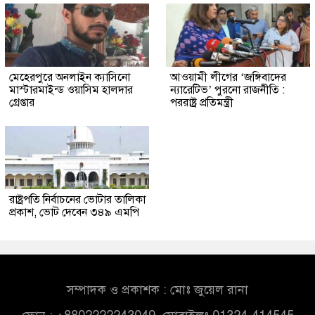
মেহেরপুরে অনলাইন ক্যাসিনো
আওয়ামী লীগের ‘জঙ্গিবাদের
মাস্টারমাইন্ড ওয়াসিম হালদার
ন্যারেটিভ’ পুরনো রাজনীতি :
গ্রেপ্তার
পররাষ্ট্র প্রতিমন্ত্রী
রাষ্ট্রপতি নির্বাচনের ভোটার তালিকা
প্রকাশ, ভোট দেবেন ৩৪৯ এমপি
সম্পাদক ও প্রকাশক : মোঃ জুয়েল রানা