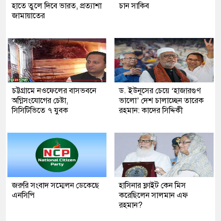
হাতে তুলে দিবে ভারত, প্রত্যাশা
চান সাকিব
জামায়াতের
চট্টগ্রামে নওফেলের বাসভবনে
ড. ইউনূসের চেয়ে ‘হাজারগুণ
অগ্নিসংযোগের চেষ্টা,
ভালো’ দেশ চালাচ্ছেন তারেক
সিসিটিভিতে ৭ যুবক
রহমান: কাদের সিদ্দিকী
জরুরি সংবাদ সম্মেলন ডেকেছে
হাসিনার ফ্লাইট কেন মিস
এনসিপি
করেছিলেন সালমান এফ
রহমান?