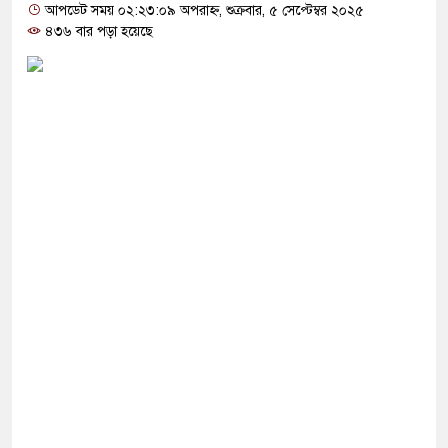
যোগ দিলেন জামায়াত বহিষ্কাকৃত গাজী নজরুলের ১২
আপডেট সময় ০২:২৩:০৯ অপরাহ্ন, শুক্রবার, ৫ সেপ্টেম্বর ২০২৫
৪৩৬ বার পড়া হয়েছে
গ ফিরলে দায়ী থাকবে জামায়াত-এনসিপি: রাশেদ খাঁন
থা হারিয়েছে বর্তমান সরকার: নাহিদ ইসলাম
ীক্ষা করতে ন্যাটোভুক্ত দেশে হামলা চালাতে পারে রাশিয়া