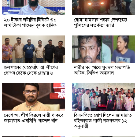
২০ টাকার লটারির টিকিটে ৩০
বোমা হামলার শঙ্কায় দেশজুড়ে
লাখ টাকা পাচ্ছেন কৃষক হানিফ
পুলিশের সতর্কতা জারি
গুলশানের রেস্তোরাঁয় আ.লীগের
নারীর ঘর থেকে যুবদল সভাপতি
গোপন বৈঠক থেকে গ্রেপ্তার ৬
আটক, ভিডিও ভাইরাল
দেশে আ.লীগ ফিরলে দায়ী থাকবে
বিএনপিতে যোগ দিলেন জামায়াত
জামায়াত-এনসিপি: রাশেদ খাঁন
বহিষ্কাকৃত গাজী নজরুলের ১২
অনুসারী