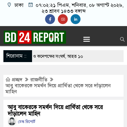
ঢাকা
০৭:০২:২২ পিএম
, শনিবার, ০৮ অগাস্ট ২০২৬,
২৩ শ্রাবণ ১৪৩৩ বঙ্গাব্দ
শিরোনাম ::
 খাবার নিয়ে বর ও কনেপক্ষের সংঘর্ষ, আহত ১০
টারির টিকিটে ৩০ লাখ টাকা পাচ্ছেন কৃষক হানিফ
প্রচ্ছদ
রাজনীতি
র শঙ্কায় দেশজুড়ে পুলিশের সতর্কতা জারি
আবু বাকেরকে সমর্থন দিয়ে প্রার্থিতা থেকে সরে দাঁড়ালেন
মাহিন
েস্তোরাঁয় আ.লীগের গোপন বৈঠক থেকে গ্রেপ্তার ৬
থেকে যুবদল সভাপতি আটক, ভিডিও ভাইরাল
আবু বাকেরকে সমর্থন দিয়ে প্রার্থিতা থেকে সরে
দাঁড়ালেন মাহিন
গ ফিরলে দায়ী থাকবে জামায়াত-এনসিপি: রাশেদ খাঁন
ডেস্ক রিপোর্ট