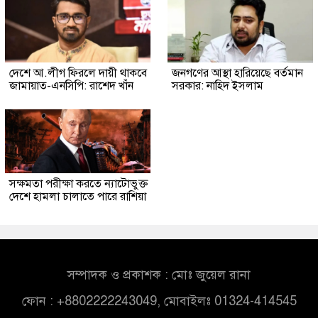
দেশে আ.লীগ ফিরলে দায়ী থাকবে
জনগণের আস্থা হারিয়েছে বর্তমান
জামায়াত-এনসিপি: রাশেদ খাঁন
সরকার: নাহিদ ইসলাম
সক্ষমতা পরীক্ষা করতে ন্যাটোভুক্ত
দেশে হামলা চালাতে পারে রাশিয়া
সম্পাদক ও প্রকাশক : মোঃ জুয়েল রানা
ফোন : +8802222243049, মোবাইলঃ 01324-414545