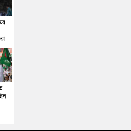
য়ে
েতা
ত
ছিল