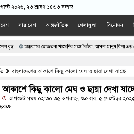
অগাস্ট ২০২৬, ২৩ শ্রাবণ ১৪৩৩ বঙ্গাব্দ
াদেশ
সারাদেশ
আন্তর্জাতিক
খেলাধুলা
বিনোদন
অন্ধকারে মোজতবা খামেনির সঙ্গে বৈঠক, আসল মানুষ কিনা প্রশ্ন পেজেশক
 ওমরাহ উপহার, আবেগে ভাসল বিদায়ের মুহূর্ত
তি
বাংলাদেশের আকাশে কিছু কালো মেঘ ও ছায়া দেখা যাচ্ছে
ষ্কার জামায়াত নেতা
বিদেশী নয়, নিজস্ব প্রযুক্তিতেই সামরিক শ্রেষ্ঠত্ব ইরানের
সকাল না হতেই বাসচাপায় সড়কে ঝরল ৬ প্রাণ
 আকাশে কিছু কালো মেঘ ও ছায়া দেখা যাচ্
আপডেট সময় ০২:৩০:৩৫ অপরাহ্ন, শুক্রবার, ৫ সেপ্টেম্বর ২০২
হয়েছে