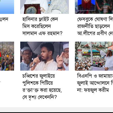
মেলন
হাসিনার ফ্লাইট কেন
ফেসবুকে ঘোষণা দি
মিস করেছিলেন
রাজনীতি ছাড়লেন
সালমান এফ রহমান?
আ.লীগের প্রবীণ ন
চব্বিশের জুলাইয়ে
বিএনপি ও জামায়া
া
পুলিশকে পিটিয়ে
জুলাই আন্দোলনে 
র’ক্তা’ক্ত করা হয়েছে,
না: ফয়জুল করীম
সে দৃশ্য দেখেননি?