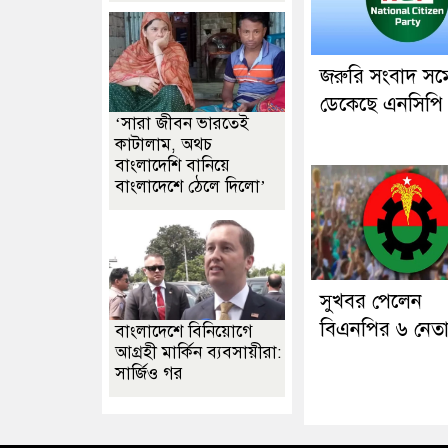
জরুরি সংবাদ সম্
ডেকেছে এনসিপি
‘সারা জীবন ভারতেই
কাটালাম, অথচ
বাংলাদেশি বানিয়ে
বাংলাদেশে ঠেলে দিলো’
সুখবর পেলেন
বিএনপির ৬ নেত
বাংলাদেশে বিনিয়োগে
আগ্রহী মার্কিন ব্যবসায়ীরা:
সার্জিও গর