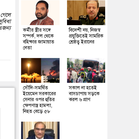
 গেলে
ুবিধা
এজন্য
কর্মীর স্ত্রীর সঙ্গে
বিদেশী নয়, নিজস্ব
সম্পর্ক, দল থেকে
প্রযুক্তিতেই সামরিক
বহিষ্কার জামায়াত
শ্রেষ্ঠত্ব ইরানের
নেতা
সৌদি-সমর্থিত
সকাল না হতেই
ইয়েমেন সরকারের
বাসচাপায় সড়কে
সেনার ওপর হুতির
ঝরল ৬ প্রাণ
ক্ষেপণাস্ত্র হামলা,
নিহত বেড়ে ৫৮