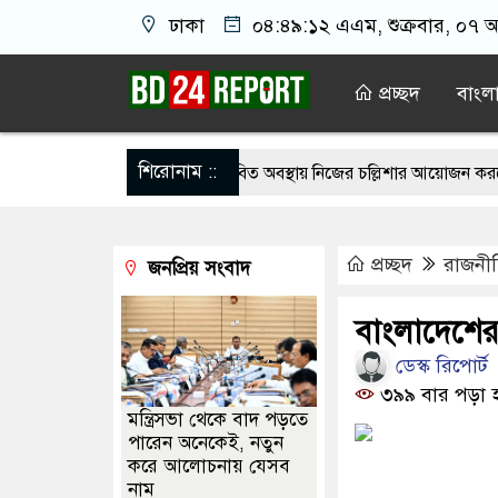
ঢাকা
০৪:৪৯:১২ এএম
, শুক্রবার, ০৭ 
প্রচ্ছদ
বাংল
শিরোনাম ::
দি সন্তানেরা না করে, তাই জীবিত অবস্থায় নিজের চল্লিশার আয়োজন করলেন বৃদ্ধ
ভ দেখিয়ে স্কুল শিক্ষার্থীদের মিছিলে নিলেন যুবলীগ নেতা
মসজিদের ইমামকে
প্রচ্ছদ
রাজনী
জনপ্রিয় সংবাদ
ুব শিগগির’ শেষ হতে পারে: ট্রাম্প
কর্মীর স্ত্রীর সঙ্গে সম্পর্ক, দল থেকে বহি
ত ইয়েমেন সরকারের সেনার ওপর হুতির ক্ষেপণাস্ত্র হামলা, নিহত বেড়ে ৫৮
বাংলাদেশের
ডেস্ক রিপোর্ট
্তান হাইকমিশনারের বাসায় আগুন, স্ত্রীসহ আইসিইউতে
৩৯৯ বার পড়া 
মন্ত্রিসভা থেকে বাদ পড়তে
পারেন অনেকেই, নতুন
করে আলোচনায় যেসব
নাম