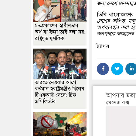
জন্য দেশে মানসম্মত
তিনি বাংলাদেশের স
দেশের বঞ্চিত মান
মতপ্রকাশের স্বাধীনতার
অপব্যবহার করা হবে
অর্থ যা ইচ্ছা তাই বলা নয়:
জনগণকে আমাদের পা
রাষ্ট্রদূত মুশফিক
ট্যাগস
ভারতে নেওয়ার আগে
বর্তমান স্বরাষ্ট্রমন্ত্রীও ছিলেন
আপনার মতা
টিএফআই সেলে: চিফ
প্রসিকিউটর
মেসেজ বক্স