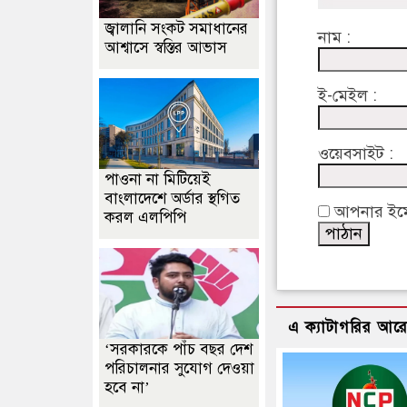
জ্বালানি সংকট সমাধানের
নাম :
আশ্বাসে স্বস্তির আভাস
ই-মেইল :
ওয়েবসাইট :
পাওনা না মিটিয়েই
বাংলাদেশে অর্ডার স্থগিত
আপনার ইমেইল
করল এলপিপি
এ ক্যাটাগরির আর
‘সরকারকে পাঁচ বছর দেশ
পরিচালনার সুযোগ দেওয়া
হবে না’