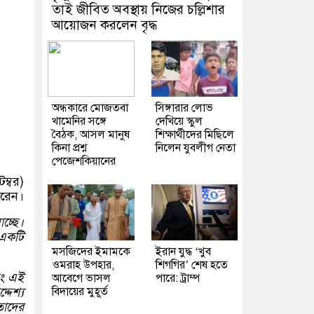
তাই জীবিত অবস্থায় নিজের চল্লিশার
আয়োজন করলেন বৃদ্ধ
অন্ধকারে মোজতবা
সিঙ্গারার লোভ
খামেনির সঙ্গে
দেখিয়ে স্কুল
বৈঠক, আসল মানুষ
শিক্ষার্থীদের মিছিলে
কিনা প্রশ্ন
নিলেন যুবলীগ নেতা
পেজেশকিয়ানের
ম্বর)
করেন।
চ্ছে।
 একটি
মসজিদের ইমামকে
ইরান যুদ্ধ ‘খুব
ওমরাহ উপহার,
শিগগির’ শেষ হতে
বং এই
আবেগে ভাসল
পারে: ট্রাম্প
দেশ্য
বিদায়ের মুহূর্ত
তাদের