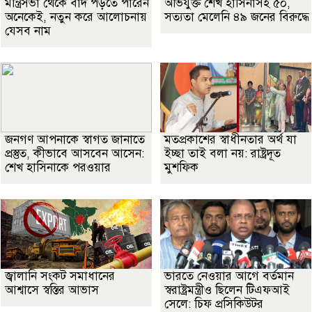
মন্ত্রিসভা থেকে বাদ পড়তে পারেন
অভিযুক্ত শেখ হাসিনাসহ ৫০,
অনেকেই, নতুন করে আলোচনায়
সত্যতা মেলেনি ৪৯ জনের বিরুদ্ধে
যেসব নাম
জনগণ আপনাকে স্বাগত জানাতে
মতপ্রকাশের স্বাধীনতার অর্থ যা
প্রস্তুত, কীভাবে আসবেন আসেন:
ইচ্ছা তাই বলা নয়: রাষ্ট্রদূত
শেখ হাসিনাকে পরওয়ার
মুশফিক
জ্বালানি সংকট সমাধানের
ভারতে নেওয়ার আগে বর্তমান
আশ্বাসে স্বস্তির আভাস
স্বরাষ্ট্রমন্ত্রীও ছিলেন টিএফআই
সেলে: চিফ প্রসিকিউটর