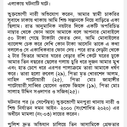
এলাকায় ঘটনাটি ঘটে।
ভুক্তভোগী নারী অভিযোগ করেন, আমার স্বামী চাকরির
সুবাধে ঢাকায় থাকায় আমি শিশু সন্তানকে নিয়ে বাড়িতে একা
ছিলাম। রাত আনুমানিক নয়টার দিকে একটি অপরিচিত
নাম্বার থেকে ফোন আসে আমাকে বলে আপনার মোবাইলে
৫০ টাকা গেছে টাকাটা ফেরত দেন, আমি মোবাইলের
ব্যালেন্স চেক করে দেখি কোন টাকা আসেনি তাকে এ কথা
বললেও সে একাধিকবার ফোন দেয়। পরে রাত দেড়টা থেকে
২ টার ভিতরে আমার ঘরের বেড়ার রশি কেটে ঘরের ঢুকে
আমার তিন বছরের ছেলের গলায় চুরি ধরে দুজন আমার মুখ
এবং হাত চেপে ধরে এরপর পালাক্রমে তারা আমাকে ধর্ষণ
করে। তারা হলো রুবেল (২৯), পিতা মৃত খোরশেদ আলম,
নাহিদ পাটোয়ারী (২৫), পিতা মোঃ জাহাঙ্গীর
পাটোয়ারী,সাব্বির হোসেন ওরফে জিহাদ (১৯), পিতা মোঃ
সালাহ উদ্দিন সওদাগর ও সজিব(২৫)।
ঘটনার পর (৪ সেপ্টেম্বর) ভুক্তভোগী মনপুরা থানায় নারী ও
শিশু নির্যাতন দমন আইন- ২০০০ (সংশোধিত ২০২০) এর
অধীনে মামলা (নং-০৩) দায়ের করেন।
পুলিশ দ্রুত অভিযান চালিয়ে তিন আসামিকে গ্রেফতার