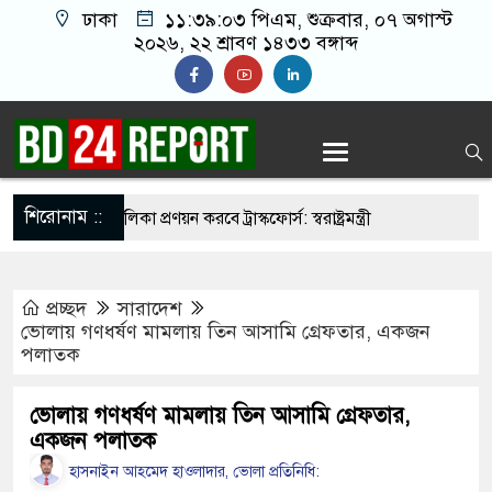
ঢাকা
১১:৩৯:০৪ পিএম
, শুক্রবার, ০৭ অগাস্ট ২০২৬,
২২ শ্রাবণ ১৪৩৩ বঙ্গাব্দ
শিরোনাম ::
নির্মুহভাবে তালিকা প্রণয়ন করবে ট্রাস্কফোর্স: স্বরাষ্ট্রমন্ত্রী
 নয় আমাদের মিত্র, অচিরেই আমাদের সঙ্গে মিশে যাবে:
প্রচ্ছদ
সারাদেশ
ি
ভোলায় গণধর্ষণ মামলায় তিন আসামি গ্রেফতার, একজন
পলাতক
ের ইমামতি নয়, জাতির দায়িত্ব নিতে হবে ওলামায়ে
ুদ্দীন
ভোলায় গণধর্ষণ মামলায় তিন আসামি গ্রেফতার,
একজন পলাতক
 মসজিদ থেকে খুলে ফেলা হচ্ছে মাইক, শুভেন্দু বলছেন-
হাসনাইন আহমেদ হাওলাদার, ভোলা প্রতিনিধি: