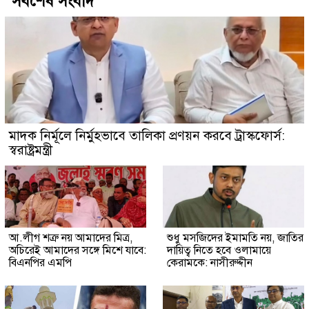
সর্বশেষ সংবাদ
মাদক নির্মূলে নির্মুহভাবে তালিকা প্রণয়ন করবে ট্রাস্কফোর্স:
স্বরাষ্ট্রমন্ত্রী
আ.লীগ শত্রু নয় আমাদের মিত্র,
শুধু মসজিদের ইমামতি নয়, জাতির
অচিরেই আমাদের সঙ্গে মিশে যাবে:
দায়িত্ব নিতে হবে ওলামায়ে
বিএনপির এমপি
কেরামকে: নাসীরুদ্দীন