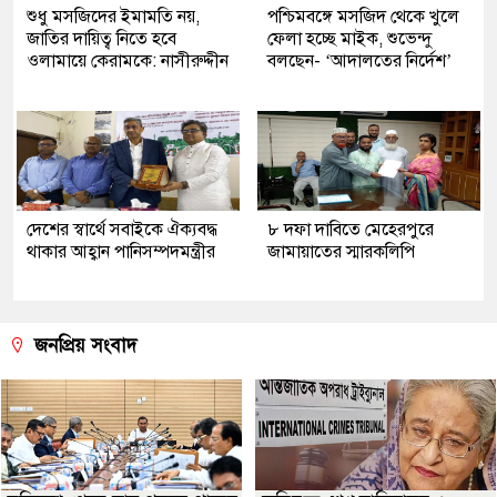
শুধু মসজিদের ইমামতি নয়,
পশ্চিমবঙ্গে মসজিদ থেকে খুলে
জাতির দায়িত্ব নিতে হবে
ফেলা হচ্ছে মাইক, শুভেন্দু
ওলামায়ে কেরামকে: নাসীরুদ্দীন
বলছেন- ‘আদালতের নির্দেশ’
দেশের স্বার্থে সবাইকে ঐক্যবদ্ধ
৮ দফা দাবিতে মেহেরপুরে
থাকার আহ্বান পানিসম্পদমন্ত্রীর
জামায়াতের স্মারকলিপি
জনপ্রিয় সংবাদ