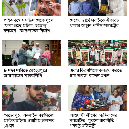
পশ্চিমবঙ্গে মসজিদ থেকে খুলে
দেশের স্বার্থে সবাইকে ঐক্যবদ্ধ
ফেলা হচ্ছে মাইক, শুভেন্দু
থাকার আহ্বান পানিসম্পদমন্ত্রীর
বলছেন- ‘আদালতের নির্দেশ’
৮ দফা দাবিতে মেহেরপুরে
এবার বিএনপিকে ব্যবহার করতে
জামায়াতের স্মারকলিপি
চায় ভারত: রাশেদ প্রধান
মেহেরপুরে অনলাইন ক্যাসিনো
আওয়ামী লীগের ‘জঙ্গিবাদের
মাস্টারমাইন্ড ওয়াসিম হালদার
ন্যারেটিভ’ পুরনো রাজনীতি :
গ্রেপ্তার
পররাষ্ট্র প্রতিমন্ত্রী