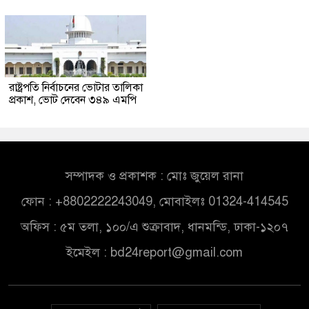
রাষ্ট্রপতি নির্বাচনের ভোটার তালিকা
প্রকাশ, ভোট দেবেন ৩৪৯ এমপি
সম্পাদক ও প্রকাশক : মোঃ জুয়েল রানা
ফোন : +8802222243049, মোবাইলঃ 01324-414545
অফিস : ৫ম তলা, ১০০/এ শুক্রাবাদ, ধানমন্ডি, ঢাকা-১২০৭
ইমেইল :
bd24report@gmail.com