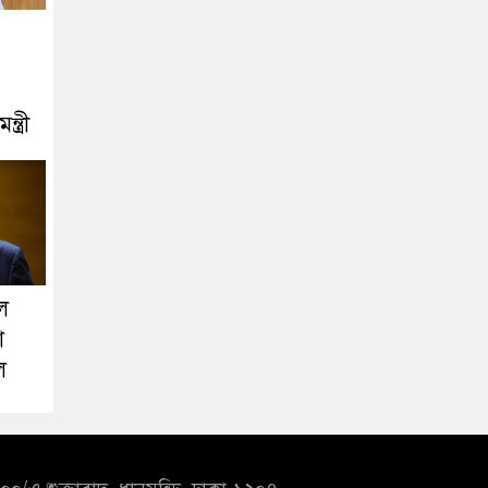
ত্রী
ল
া
ল