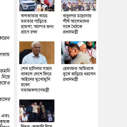
কলকাতার কাছে
বাবুনগর মাদ্রাসায়
মমতার গাড়িতে
শীর্ষ আলেমদের
হামলা, অল্পের জন্য
সঙ্গে বৈঠকে
প্রাণে রক্ষা
প্রধানমন্ত্রী
 করেন
 সভায়
শেখ হাসিনার সাহস
হেফাজত আমিরকে
তেমনি
থাকলে দেশে ফিরে
বুকে জড়িয়ে ধরলেন
 নিয়ে
আইনের মুখোমুখি
প্রধানমন্ত্রী
চেয়েও
হবেন:
সমাজকল্যাণমন্ত্রী
তাদের
 এবং
 কৃষক
বিদ্যুৎ-জ্বালানি নিয়ে