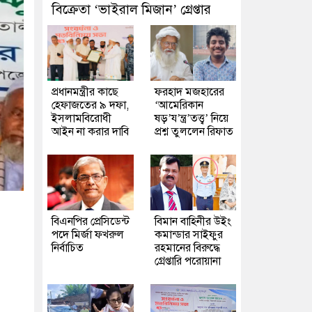
বিক্রেতা ‘ভাইরাল মিজান’ গ্রেপ্তার
প্রধানমন্ত্রীর কাছে
ফরহাদ মজহারের
হেফাজতের ৯ দফা,
‘আমেরিকান
ইসলামবিরোধী
ষড়’য’ন্ত্র’তত্ত্ব’ নিয়ে
আইন না করার দাবি
প্রশ্ন তুললেন রিফাত
বিএনপির প্রেসিডেন্ট
বিমান বাহিনীর উইং
পদে মির্জা ফখরুল
কমান্ডার সাইফুর
নির্বাচিত
রহমানের বিরুদ্ধে
গ্রেপ্তারি পরোয়ানা