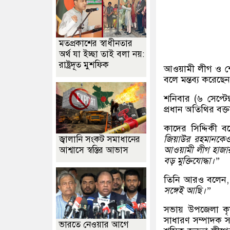
মতপ্রকাশের স্বাধীনতার
অর্থ যা ইচ্ছা তাই বলা নয়:
রাষ্ট্রদূত মুশফিক
আওয়ামী লীগ ও শেখ
বলে মন্তব্য করেছে
শনিবার (৬ সেপ্টে
প্রধান অতিথির বক্ত
কাদের সিদ্দিকী 
জিয়াউর রহমানকেও 
জ্বালানি সংকট সমাধানের
আওয়ামী লীগ হাজার 
আশ্বাসে স্বস্তির আভাস
বড় মুক্তিযোদ্ধা।”
তিনি আরও বলেন
সঙ্গেই আছি।”
সভায় উপজেলা কৃ
সাধারণ সম্পাদক স
ভারতে নেওয়ার আগে