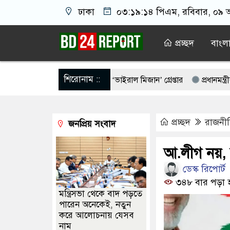
ঢাকা
০৩:১৯:১৫ পিএম
, রবিবার, ০৯ অ
প্রচ্ছদ
বাংল
শিরোনাম ::
ংস দিয়ে ভাত বিক্রেতা ‘ভাইরাল মিজান’ গ্রেপ্তার
প্রধানমন্ত্রীর কাছে হ
রিকান ষড়’য’ন্ত্র’তত্ত্ব’ নিয়ে প্রশ্ন তুললেন রিফাত
বিএনপির প্রেসিডেন্ট 
প্রচ্ছদ
রাজনী
জনপ্রিয় সংবাদ
কমান্ডার সাইফুর রহমানের বিরুদ্ধে গ্রেপ্তারি পরোয়ানা
কলকাতার কাছে মমতা
ীর্ষ আলেমদের সঙ্গে বৈঠকে প্রধানমন্ত্রী
শেখ হাসিনার সাহস থাকলে দেশে ফ
আ.লীগ নয়, ব
ডেস্ক রিপোর্ট
কে জড়িয়ে ধরলেন প্রধানমন্ত্রী
বিদ্যুৎ-জ্বালানি নিয়ে বিভ্রান্তি ছড়াবেন না: প্র
৩৪৮ বার পড়া 
মন্ত্রিসভা থেকে বাদ পড়তে
পারেন অনেকেই, নতুন
করে আলোচনায় যেসব
নাম