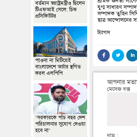
শ্রমিক জনতা লীগ
বর্তমান স্বরাষ্ট্রমন্ত্রীও ছিলেন
যুগ্ম সাধারণ সম্প
টিএফআই সেলে: চিফ
সম্পাদক তুহিন সি
প্রসিকিউটর
ছাত্র আন্দোলনের 
ট্যাগস
পাওনা না মিটিয়েই
বাংলাদেশে অর্ডার স্থগিত
করল এলপিপি
আপনার মতা
মেসেজ বক্স
‘সরকারকে পাঁচ বছর দেশ
পরিচালনার সুযোগ দেওয়া
হবে না’
নাম :