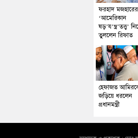
ফরহাদ মজহারের
‘আমেরিকান
ষড়’য’ন্ত্র’তত্ত্ব’ নিয়
তুললেন রিফাত
হেফাজত আমিরকে
জড়িয়ে ধরলেন
প্রধানমন্ত্রী