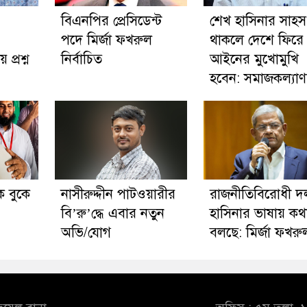
বিএনপির প্রেসিডেন্ট
শেখ হাসিনার সাহস
পদে মির্জা ফখরুল
থাকলে দেশে ফিরে
ে প্রশ্ন
নির্বাচিত
আইনের মুখোমুখি
হবেন: সমাজকল্যাণমন্
 বুকে
নাসীরুদ্দীন পাটওয়ারীর
রাজনীতিবিরোধী দ
বি’রু’দ্ধে এবার নতুন
হাসিনার ভাষায় কথ
অভি/যোগ
বলছে: মির্জা ফখরু