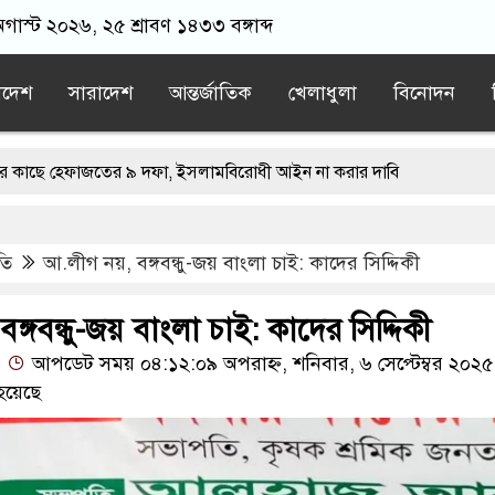
গাস্ট ২০২৬, ২৫ শ্রাবণ ১৪৩৩ বঙ্গাব্দ
াদেশ
সারাদেশ
আন্তর্জাতিক
খেলাধুলা
বিনোদন
েফাজতের ৯ দফা, ইসলামবিরোধী আইন না করার দাবি
পদে মির্জা ফখরুল নির্বাচিত
তি
আ.লীগ নয়, বঙ্গবন্ধু-জয় বাংলা চাই: কাদের সিদ্দিকী
র গাড়িতে হামলা, অল্পের জন্য প্রাণে রক্ষা
িরে আইনের মুখোমুখি হবেন: সমাজকল্যাণমন্ত্রী
ঙ্গবন্ধু-জয় বাংলা চাই: কাদের সিদ্দিকী
আপডেট সময় ০৪:১২:০৯ অপরাহ্ন, শনিবার, ৬ সেপ্টেম্বর ২০২৫
ধানমন্ত্রী
হয়েছে