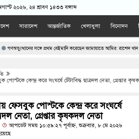
গাস্ট ২০২৬, ২৪ শ্রাবণ ১৪৩৩ বঙ্গাব্দ
াদেশ
সারাদেশ
আন্তর্জাতিক
খেলাধুলা
বিনোদন
্থানের সঙ্গে প্রথম বেইমানি করেছেন জামায়াতে আমির: রাশেদ খান
ে বাস-নছিমনের মুখোমুখি সংঘর্ষে নিহত ৩
তি
িন ধরে সাগরে ভাসছে মার্কিন রণতরি, জবাব চায় ২০০ পরিবার
ুক পোস্টকে কেন্দ্র করে সংঘর্ষে টেঁটাবিদ্ধ ছাত্রদল নেতা, গ্রেপ্তার কৃ
্বোধন করলেন বিএনপি নেতা
িয়ের আগেই গর্ভবতী, মেয়েকে নদীতে ডুবিয়ে হত্যা করলেন বাবা
য়ায় ফেসবুক পোস্টকে কেন্দ্র করে সংঘর্ষে
াত্রদল নেতা, গ্রেপ্তার কৃষকদল নেতা
আপডেট সময় ১০:৫৯:২৭ পূর্বাহ্ন, শুক্রবার, ৮ মে ২০২৬
য়েছে