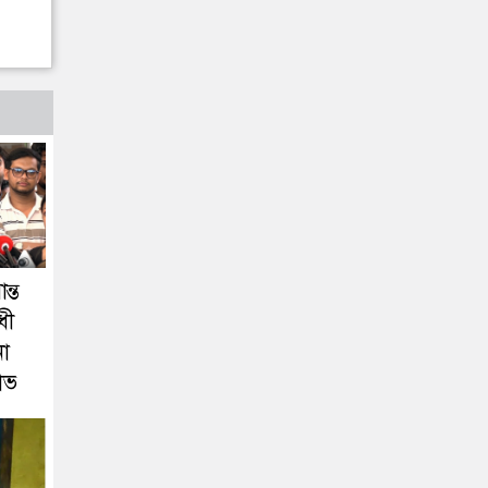
ন্ত
ধী
না
োভ