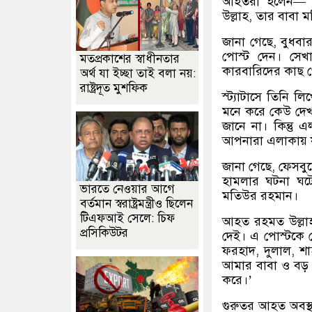
আহতরা হলেন— দ
উল্লাহ, তার বাবা
জানা গেছে, বুধবার
পোস্ট দেন। সেখ
মতপ্রকাশের স্বাধীনতার
কারবারিদের কাছ থ
অর্থ যা ইচ্ছা তাই বলা নয়:
রাষ্ট্রদূত মুশফিক
স্ট্যাটাসে তিনি 
মনে করে কেউ দেখ
জানে না। কিন্তু এ
আপনারা এলাকায় য
জানা গেছে, ফেসবুক
হামলার ঘটনা ঘটে
ভারতে নেওয়ার আগে
মতিউর রহমান।
বর্তমান স্বরাষ্ট্রমন্ত্রীও ছিলেন
টিএফআই সেলে: চিফ
আহত রহমত উল্লাহ
প্রসিকিউটর
দেই। এ পোস্টকে ক
ফরহাদ, দুলাল, 
আমার বাবা ও বড়
করে।’
গুরুতর আহত অবস্