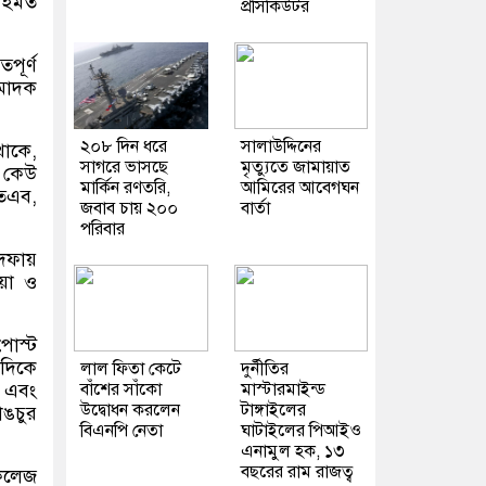
রহমত
প্রসিকিউটর
পূর্ণ
মাদক
২০৮ দিন ধরে
সালাউদ্দিনের
থাকে,
সাগরে ভাসছে
মৃত্যুতে জামায়াত
ে কেউ
মার্কিন রণতরি,
আমিরের আবেগঘন
অতএব,
জবাব চায় ২০০
বার্তা
পরিবার
 দফায়
িয়া ও
পোস্ট
 দিকে
লাল ফিতা কেটে
দুর্নীতির
 এবং
বাঁশের সাঁকো
মাস্টারমাইন্ড
উদ্বোধন করলেন
টাঙ্গাইলের
ঙচুর
বিএনপি নেতা
ঘাটাইলের পিআইও
এনামুল হক, ১৩
বছরের রাম রাজত্ব
 কলেজ