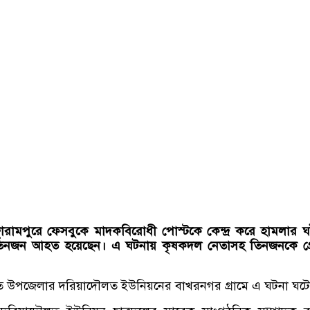
্ছারামপুরে
ফেসবুকে
মাদকবিরোধী
পোস্টকে
কেন্দ্র
করে
হামলার
ঘ
িনজন
আহত
হয়েছেন।
এ
ঘটনায়
কৃষকদল
নেতাসহ
তিনজনকে
গ্
াতে উপজেলার দরিয়াদৌলত ইউনিয়নের বাখরনগর গ্রামে এ ঘটনা ঘটে