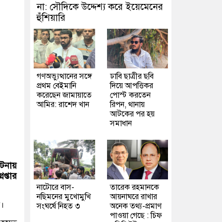
না: সৌদিকে উদ্দেশ্য করে ইয়েমেনের
হুঁশিয়ারি
গণঅভ্যুত্থানের সঙ্গে
ঢাবি ছাত্রীর ছবি
প্রথম বেইমানি
দিয়ে আপত্তিকর
করেছেন জামায়াতে
পোস্ট করতেন
আমির: রাশেদ খান
রিপন, থানায়
আটকের পর হয়
সমাধান
টনায়
রেপ্তার
নাটোরে বাস-
তারেক রহমানকে
নছিমনের মুখোমুখি
আয়নাঘরে রাখার
।
সংঘর্ষে নিহত ৩
অনেক তথ্য-প্রমাণ
পাওয়া গেছে : চিফ