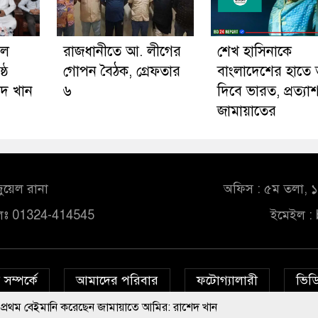
লে
রাজধানীতে আ. লীগের
শেখ হাসিনাকে
ঠে
গোপন বৈঠক, গ্রেফতার
বাংলাদেশের হাতে 
েদ খান
৬
দিবে ভারত, প্রত্যাশ
জামায়াতের
ুয়েল রানা
অফিস : ৫ম তলা, ১০
লঃ 01324-414545
ইমেইল :
সম্পর্কে
আমাদের পরিবার
ফটোগ্যালারী
ভিডি
নি করেছেন জামায়াতে আমির: রাশেদ খান