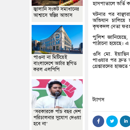
হাসপাতালে ভর্তি 
জ্বালানি সংকট সমাধানের
ঘটনার পর বাঞ্ছা
আশ্বাসে স্বস্তির আভাস
অভিযান চালিয়ে হা
কৃষকদল নেতা ফরহা
পুলিশ জানিয়েছে, 
পাঠানো হয়েছে। এ
ওসি মো. ইয়াছিন
পাওনা না মিটিয়েই
পাওয়ার পর দ্রুত 
বাংলাদেশে অর্ডার স্থগিত
গ্রেপ্তারদের হাজত
করল এলপিপি
ট্যাগস
‘সরকারকে পাঁচ বছর দেশ
পরিচালনার সুযোগ দেওয়া
হবে না’