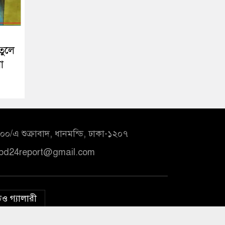
তুলে
া
০/এ শুক্রাবাদ, ধানমন্ডি, ঢাকা-১২০৭
bd24report@gmail.com
ও গ্যালারী