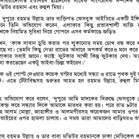
রিয়াদৌলত ইউনিয়ন ছাত্রদলের সাবেক সাংগঠনিক সম্পাদক 
 মতিউর রহমান এবং রুহুল মিয়া।
 দুপুরে রহমত উল্লাহ তার ব্যক্তিগত ফেসবুক আইডিতে একটি ইঙ্গিত
ানে তিনি অভিযোগ করেন, এলাকার কিছু প্রভাবশালী ব্যক্তি 
েকে নিয়মিত সুবিধা নিয়ে গোপনে এসব কর্মকাণ্ডে জড়িত
লিখেন, ‘কাক সাবান চুরি করার পর লুকানোর সময় চোখ বন্ধ করে 
ছে না। তেমনি কিছু নেতা রাতের আঁধারে অপকর্ম করেও মনে কর
লাকার সবাই জানে। ফ্যাক্ট: ফুটকার সাক্ষী কিন্তু ফুটকায় দেয়। 
া করতেছেন একটু ভাইবা-চিন্তা কইরেন।’
ে ওই পোস্ট দেওয়ার কয়েক ঘণ্টার মধ্যেই সন্ধ্যা ও রাতে পৃথক দুই
। এতে টেঁটাবিদ্ধসহ গুরুতর আহত হন রহমত উল্লাহ, রুহুল ম
 অভিযোগ করে বলেন, ‘দুপুরে আমি মাদকের বিরুদ্ধে ফেসবুকে 
েন্দ্র করে সন্ধ্যার দিকে আমাকে মারধর করা হয়। পরে রাত ৯টার
শাহ আলম মোল্লা, জাহাঙ্গীর ও আলমগীরসহ কয়েকজন আমার ওপর
 ভাইয়ের ওপর হামলা চালায়। এ সময় তারা আমাদের বাড়িঘরও ভা
থায় রহমত উল্লাহ ও তার বাবা মতিউর রহমানকে ঢাকা মেডিকেল