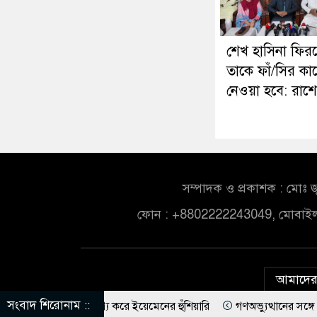
শেখ হাসিনা ফির
তাকে ফাঁ/সির কাষ্
নেওয়া হবে: রাশ
সম্পাদক ও প্রকাশক : মোঃ জ
ফোন : +8802222243049, মোবাই
আমাদের 
সংবাদ শিরোনাম ::
উদ্দেশ্য করে ইয়েমেনের হুঁশিয়ারি
গণঅভ্যুত্থানের সঙ্গে প্রথম বেইমা