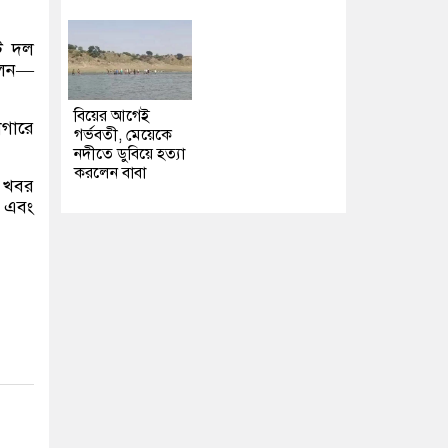
টি দল
হলেন—
বিয়ের আগেই
াগারে
গর্ভবতী, মেয়েকে
নদীতে ডুবিয়ে হত্যা
করলেন বাবা
 খবর
া এবং