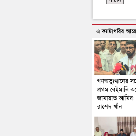
এ ক্যাটাগরির আর
গণঅভ্যুত্থানের সঙ্
প্রথম বেইমানি ক
জামায়াত আমির:
রাশেদ খাঁন