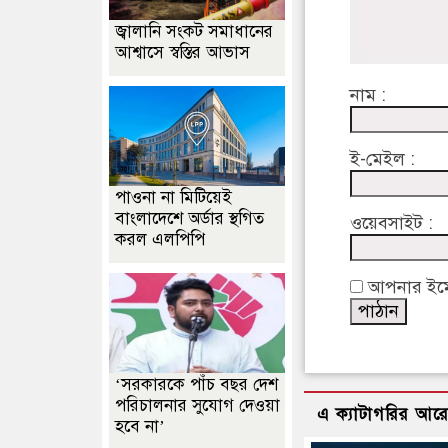
জ্বালানি সংকট সমাধানের
আশ্বাসে স্বস্তির আভাস
নাম :
ই-মেইল :
পাওনা না মিটিয়েই
বাংলাদেশে অর্ডার স্থগিত
ওয়েবসাইট :
করল এলপিপি
আপনার ইমেইল
‘সরকারকে পাঁচ বছর দেশ
পরিচালনার সুযোগ দেওয়া
এ ক্যাটাগরির আর
হবে না’