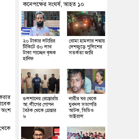
কনেপক্ষের সংঘর্ষ, আহত ১০
২০ টাকার লটারির
বোমা হামলার শঙ্কায়
টিকিটে ৩০ লাখ
দেশজুড়ে পুলিশের
টাকা পাচ্ছেন কৃষক
সতর্কতা জারি
হানিফ
 করার
গুলশানের রেস্তোরাঁয়
নারীর ঘর থেকে
াবেক
আ.লীগের গোপন
যুবদল সভাপতি
ে অংশ
বৈঠক থেকে গ্রেপ্তার
আটক, ভিডিও
৬
ভাইরাল
 থেকে