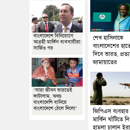
বাংলাদেশে বিনিয়োগে
শেখ হাসিনাকে
আগ্রহী মার্কিন ব্যবসায়ীরা:
বাংলাদেশের হাত
সার্জিও গর
দিবে ভারত, প্রত্য
জামায়াতের
‘সারা জীবন ভারতেই
কাটালাম, অথচ
বাংলাদেশি বানিয়ে
বাংলাদেশে ঠেলে দিলো’
জিপিএস ব্যবহার
মার্কিন ঘাঁটিতে নি
হামলা চালান ইরা