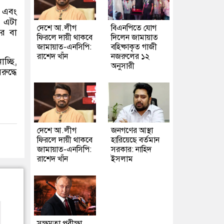
ো এবং
 এটা
দেশে আ.লীগ
বিএনপিতে যোগ
ার বা
ফিরলে দায়ী থাকবে
দিলেন জামায়াত
জামায়াত-এনসিপি:
বহিষ্কাকৃত গাজী
রাশেদ খাঁন
নজরুলের ১২
চ্ছি
,
অনুসারী
ুদ্ধে
দেশে আ.লীগ
জনগণের আস্থা
ফিরলে দায়ী থাকবে
হারিয়েছে বর্তমান
জামায়াত-এনসিপি:
সরকার: নাহিদ
রাশেদ খাঁন
ইসলাম
সক্ষমতা পরীক্ষা