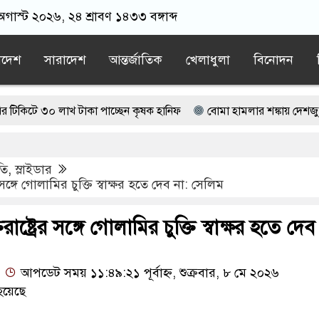
গাস্ট ২০২৬, ২৪ শ্রাবণ ১৪৩৩ বঙ্গাব্দ
াদেশ
সারাদেশ
আন্তর্জাতিক
খেলাধুলা
বিনোদন
০ লাখ টাকা পাচ্ছেন কৃষক হানিফ
বোমা হামলার শঙ্কায় দেশজুড়ে পুলিশের
ভাপতি আটক, ভিডিও ভাইরাল
তি
,
স্লাইডার
 জামায়াত বহিষ্কাকৃত গাজী নজরুলের ১২ অনুসারী
র সঙ্গে গোলামির চুক্তি স্বাক্ষর হতে দেব না: সেলিম
েছে বর্তমান সরকার: নাহিদ ইসলাম
রাষ্ট্রের সঙ্গে গোলামির চুক্তি স্বাক্ষর হতে দেব
আপডেট সময় ১১:৪৯:২১ পূর্বাহ্ন, শুক্রবার, ৮ মে ২০২৬
হয়েছে