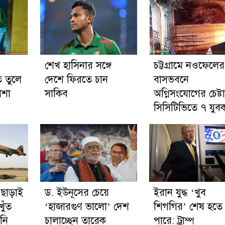
শেখ হাসিনার সঙ্গে
চট্টগ্রামে নওফেলের
ে তুলে
দেশে ফিরতে চান
বাসভবনে
াশা
সাকিব
অগ্নিসংযোগের চেষ্টা
সিসিটিভিতে ৭ যুব
 ছাড়াই
ড. ইউনূসের চেয়ে
ইরান যুদ্ধ ‘খুব
খুঁত
‘হাজারগুণ ভালো’ দেশ
শিগগির’ শেষ হতে
নি
চালাচ্ছেন তারেক
পারে: ট্রাম্প