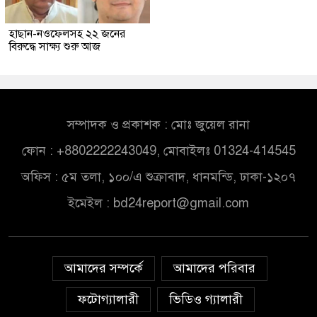
হাছান-নওফেলসহ ২২ জনের
বিরুদ্ধে সাক্ষ্য শুরু আজ
সম্পাদক ও প্রকাশক : মোঃ জুয়েল রানা
ফোন : +8802222243049, মোবাইলঃ 01324-414545
অফিস : ৫ম তলা, ১০০/এ শুক্রাবাদ, ধানমন্ডি, ঢাকা-১২০৭
ইমেইল :
bd24report@gmail.com
আমাদের সম্পর্কে
আমাদের পরিবার
ফটোগ্যালারী
ভিডিও গ্যালারী