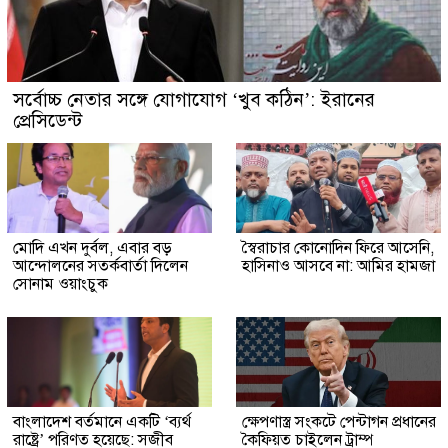
সর্বোচ্চ নেতার সঙ্গে যোগাযোগ ‘খুব কঠিন’: ইরানের
প্রেসিডেন্ট
মোদি এখন দুর্বল, এবার বড়
স্বৈরাচার কোনোদিন ফিরে আসেনি,
আন্দোলনের সতর্কবার্তা দিলেন
হাসিনাও আসবে না: আমির হামজা
সোনাম ওয়াংচুক
বাংলাদেশ বর্তমানে একটি ‘ব্যর্থ
ক্ষেপণাস্ত্র সংকটে পেন্টাগন প্রধানের
রাষ্ট্রে’ পরিণত হয়েছে: সজীব
কৈফিয়ত চাইলেন ট্রাম্প