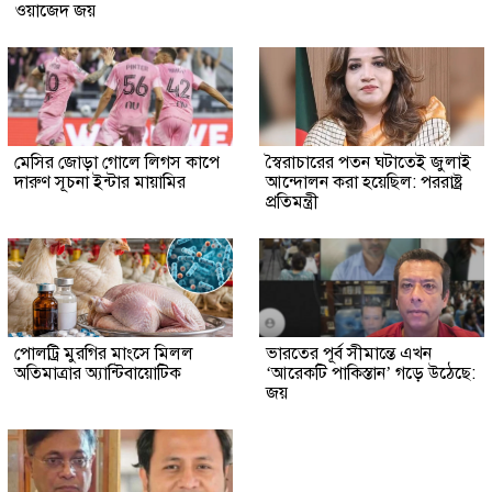
ওয়াজেদ জয়
মেসির জোড়া গোলে লিগস কাপে
স্বৈরাচারের পতন ঘটাতেই জুলাই
দারুণ সূচনা ইন্টার মায়ামির
আন্দোলন করা হয়েছিল: পররাষ্ট্র
প্রতিমন্ত্রী
পোলট্রি মুরগির মাংসে মিলল
ভারতের পূর্ব সীমান্তে এখন
অতিমাত্রার অ্যান্টিবায়োটিক
‘আরেকটি পাকিস্তান’ গড়ে উঠেছে:
জয়