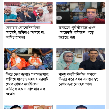
স্বৈরাচার কোনোদিন ফিরে
ভারতের পূর্ব সীমান্তে এখন
আসেনি, হাসিনাও আসবে না:
‘আরেকটি পাকিস্তান’ গড়ে
আমির হামজা
উঠেছে: জয়
ফিরে দেখা জুলাই গণঅভ্যুত্থান:
মানুষ কতটা নির্লজ্জ, দলকে
পালিয়ে যাওয়ার সময় সদরঘাট
বিভ্রান্ত করে এখন অবাস্তব স্বপ্ন
থেকে গ্রেপ্তার হয়েছিলেন
দেখাচ্ছেন: সোহেল তাজ
আনিসুল হক ও সালমান এফ
রহমান