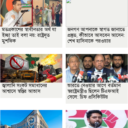
মতপ্রকাশের স্বাধীনতার অর্থ যা
জনগণ আপনাকে স্বাগত জানাতে
ইচ্ছা তাই বলা নয়: রাষ্ট্রদূত
প্রস্তুত, কীভাবে আসবেন আসেন:
মুশফিক
শেখ হাসিনাকে পরওয়ার
জ্বালানি সংকট সমাধানের
ভারতে নেওয়ার আগে বর্তমান
আশ্বাসে স্বস্তির আভাস
স্বরাষ্ট্রমন্ত্রীও ছিলেন টিএফআই
সেলে: চিফ প্রসিকিউটর