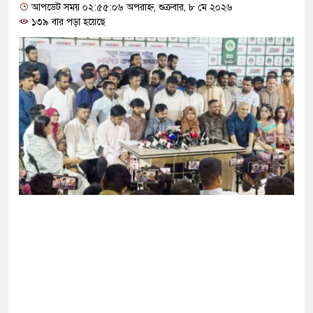
 সংকটে পেন্টাগন প্রধানের কৈফিয়ত চাইলেন ট্রাম্প
আপডেট সময় ০২:৫৫:০৬ অপরাহ্ন, শুক্রবার, ৮ মে ২০২৬
১৩৯ বার পড়া হয়েছে
 গোলে লিগস কাপে দারুণ সূচনা ইন্টার মায়ামির
 পতন ঘটাতেই জুলাই আন্দোলন করা হয়েছিল: পররাষ্ট্র
গির মাংসে মিলল অতিমাত্রার অ্যান্টিবায়োটিক
ব সীমান্তে এখন ‘আরেকটি পাকিস্তান’ গড়ে উঠেছে: জয়
সহ ২২ জনের বিরুদ্ধে সাক্ষ্য শুরু আজ