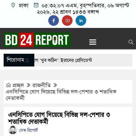
ঢাকা
০৫:৩২:০৮ এএম
, বৃহস্পতিবার, ০৬ অগাস্ট
২০২৬, ২২ শ্রাবণ ১৪৩৩ বঙ্গাব্দ
শিরোনাম ::
ার সঙ্গে যোগাযোগ ‘খুব কঠিন’: ইরানের প্রেসিডেন্ট
র্বল, এবার বড় আন্দোলনের সতর্কবার্তা দিলেন সোনাম
প্রচ্ছদ
রাজনীতি
এনসিপিতে যোগ দিয়েছে বিভিন্ন দল-পেশার ৩ শতাধিক
নেতাকর্মী
কোনোদিন ফিরে আসেনি, হাসিনাও আসবে না: আমির হামজা
তমানে একটি ‘ব্যর্থ রাষ্ট্রে’ পরিণত হয়েছে: সজীব
এনসিপিতে যোগ দিয়েছে বিভিন্ন দল-পেশার ৩
শতাধিক নেতাকর্মী
ডেস্ক রিপোর্ট