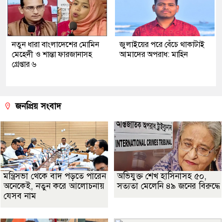
নতুন ধারা বাংলাদেশের মোমিন
জুলাইয়ের পরে বেঁচে থাকাটাই
মেহেদী ও শান্তা ফারজানাসহ
আমাদের অপরাধ: মাহিন
গ্রেপ্তার ৬
জনপ্রিয় সংবাদ
মন্ত্রিসভা থেকে বাদ পড়তে পারেন
অভিযুক্ত শেখ হাসিনাসহ ৫০,
অনেকেই, নতুন করে আলোচনায়
সত্যতা মেলেনি ৪৯ জনের বিরুদ্ধে
যেসব নাম