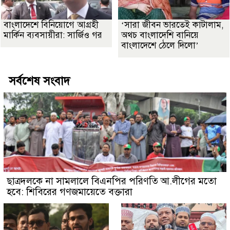
বাংলাদেশে বিনিয়োগে আগ্রহী
‘সারা জীবন ভারতেই কাটালাম,
মার্কিন ব্যবসায়ীরা: সার্জিও গর
অথচ বাংলাদেশি বানিয়ে
বাংলাদেশে ঠেলে দিলো’
সর্বশেষ সংবাদ
ছাত্রদলকে না সামলালে বিএনপির পরিণতি আ.লীগের মতো
হবে: শিবিরের গণজমায়েতে বক্তারা