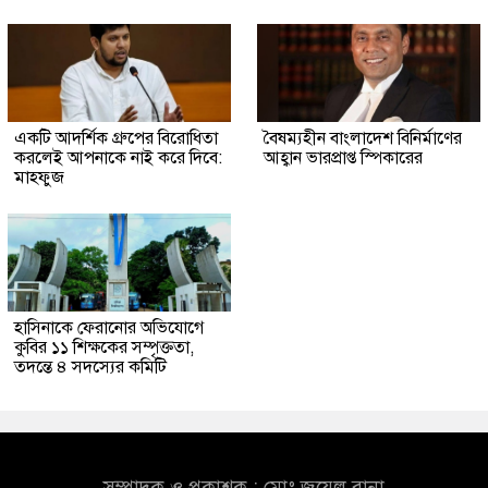
একটি আদর্শিক গ্রুপের বিরোধিতা
বৈষম্যহীন বাংলাদেশ বিনির্মাণের
করলেই আপনাকে নাই করে দিবে:
আহ্বান ভারপ্রাপ্ত স্পিকারের
মাহফুজ
হাসিনাকে ফেরানোর অভিযোগে
কুবির ১১ শিক্ষকের সম্পৃক্ততা,
তদন্তে ৪ সদস্যের কমিটি
সম্পাদক ও প্রকাশক : মোঃ জুয়েল রানা