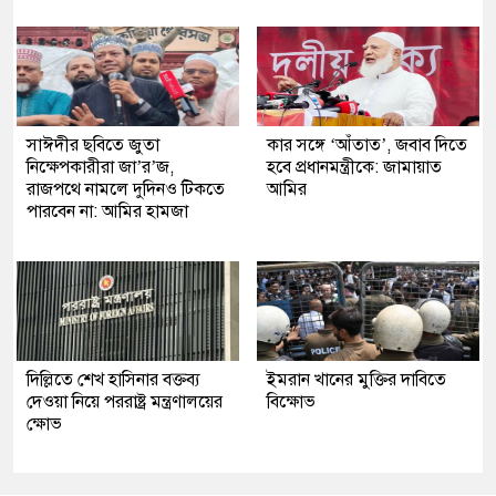
সাঈদীর ছবিতে জুতা
কার সঙ্গে ‘আঁতাত’, জবাব দিতে
নিক্ষেপকারীরা জা’র’জ,
হবে প্রধানমন্ত্রীকে: জামায়াত
রাজপথে নামলে দুদিনও টিকতে
আমির
পারবেন না: আমির হামজা
দিল্লিতে শেখ হাসিনার বক্তব্য
ইমরান খানের মুক্তির দাবিতে
দেওয়া নিয়ে পররাষ্ট্র মন্ত্রণালয়ের
বিক্ষোভ
ক্ষোভ