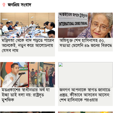
জনপ্রিয় সংবাদ
মন্ত্রিসভা থেকে বাদ পড়তে পারেন
অভিযুক্ত শেখ হাসিনাসহ ৫০,
অনেকেই, নতুন করে আলোচনায়
সত্যতা মেলেনি ৪৯ জনের বিরুদ্ধে
যেসব নাম
মতপ্রকাশের স্বাধীনতার অর্থ যা
জনগণ আপনাকে স্বাগত জানাতে
ইচ্ছা তাই বলা নয়: রাষ্ট্রদূত
প্রস্তুত, কীভাবে আসবেন আসেন:
মুশফিক
শেখ হাসিনাকে পরওয়ার