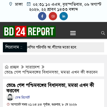
ঢাকা
০২:৩১:১১ এএম
, বৃহস্পতিবার, ০৬ অগাস্ট
২০২৬, ২২ শ্রাবণ ১৪৩৩ বঙ্গাব্দ
শিরোনাম ::
না সামলালে বিএনপির পরিণতি আ.লীগের মতো হবে:
য়েতে বক্তারা
প্রচ্ছদ
সারাদেশ
সিনাকে রাখতে চাচ্ছে না: আসিফ মাহমুদ
ভেঙে গেল পশ্চিমবঙ্গের বিধানসভা, মমতা এখন কী করবেন
তে জুতা নিক্ষেপকারীরা জা’র’জ, রাজপথে নামলে
ভেঙে গেল পশ্চিমবঙ্গের বিধানসভা, মমতা এখন কী
পারবেন না: আমির হামজা
করবেন
ডেস্ক রিপোর্ট
আঁতাত’, জবাব দিতে হবে প্রধানমন্ত্রীকে: জামায়াত আমির
আপডেট সময় ০১:০৪:৫৪ পূর্বাহ্ন, শুক্রবার, ৮ মে ২০২৬