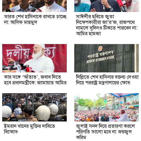
ভারত শেখ হাসিনাকে রাখতে চাচ্ছে
সাঈদীর ছবিতে জুতা
না: আসিফ মাহমুদ
নিক্ষেপকারীরা জা’র’জ, রাজপথে
নামলে দুদিনও টিকতে পারবেন না:
আমির হামজা
কার সঙ্গে ‘আঁতাত’, জবাব দিতে
দিল্লিতে শেখ হাসিনার বক্তব্য দেওয়া
হবে প্রধানমন্ত্রীকে: জামায়াত আমির
নিয়ে পররাষ্ট্র মন্ত্রণালয়ের ক্ষোভ
ইমরান খানের মুক্তির দাবিতে
জুলাই সনদ নিয়ে প্রতারণা করলে
বিক্ষোভ
পরিণতি ভালো হবে না: ফয়জুল
করিম