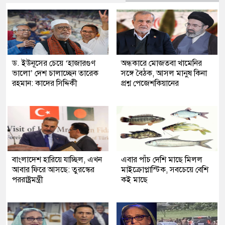
ড. ইউনূসের চেয়ে ‘হাজারগুণ
অন্ধকারে মোজতবা খামেনির
ভালো’ দেশ চালাচ্ছেন তারেক
সঙ্গে বৈঠক, আসল মানুষ কিনা
রহমান: কাদের সিদ্দিকী
প্রশ্ন পেজেশকিয়ানের
বাংলাদেশ হারিয়ে যাচ্ছিল, এখন
এবার পাঁচ দেশি মাছে মিলল
আবার ফিরে আসছে: তুরস্কের
মাইক্রোপ্লাস্টিক, সবচেয়ে বেশি
পররাষ্ট্রমন্ত্রী
কই মাছে