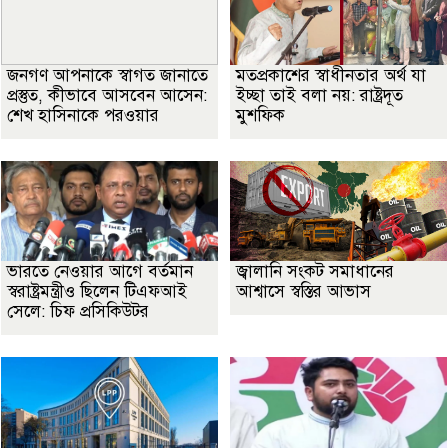
জনগণ আপনাকে স্বাগত জানাতে
মতপ্রকাশের স্বাধীনতার অর্থ যা
প্রস্তুত, কীভাবে আসবেন আসেন:
ইচ্ছা তাই বলা নয়: রাষ্ট্রদূত
শেখ হাসিনাকে পরওয়ার
মুশফিক
ভারতে নেওয়ার আগে বর্তমান
জ্বালানি সংকট সমাধানের
স্বরাষ্ট্রমন্ত্রীও ছিলেন টিএফআই
আশ্বাসে স্বস্তির আভাস
সেলে: চিফ প্রসিকিউটর