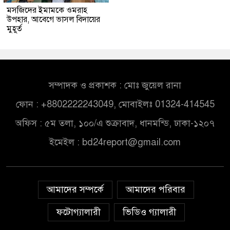
মসজিদের ইমামকে ওমরাহ
উপহার, আবেগে ভাসল বিদায়ের
মুহূর্ত
সম্পাদক ও প্রকাশক : মোঃ জুয়েল রানা
ফোন : +8802222243049, মোবাইলঃ 01324-414545
অফিস : ৫ম তলা, ১০০/এ শুক্রাবাদ, ধানমন্ডি, ঢাকা-১২০৭
ইমেইল :
bd24report@gmail.com
আমাদের সম্পর্কে
আমাদের পরিবার
ফটোগ্যালারী
ভিডিও গ্যালারী