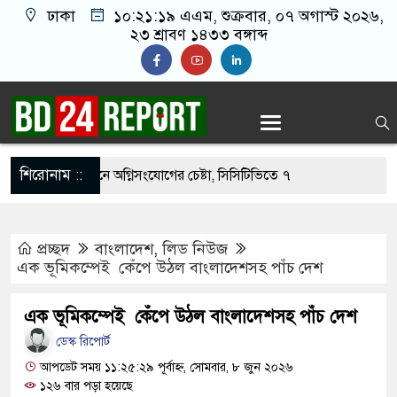
ঢাকা
১০:২১:২০ এএম
, শুক্রবার, ০৭ অগাস্ট ২০২৬,
২৩ শ্রাবণ ১৪৩৩ বঙ্গাব্দ
শিরোনাম ::
নওফেলের বাসভবনে অগ্নিসংযোগের চেষ্টা, সিসিটিভিতে ৭
প্রচ্ছদ
বাংলাদেশ
,
লিড নিউজ
হার ছাড়াই মার্কিন ঘাঁটিতে নিখুঁত হামলা চালান ইরানি
এক ভূমিকম্পেই কেঁপে উঠল বাংলাদেশসহ পাঁচ দেশ
এক ভূমিকম্পেই কেঁপে উঠল বাংলাদেশসহ পাঁচ দেশ
্রস্ত ১০০ পরিবারকে নতুন ঘর দেবেন প্রধানমন্ত্রী
ডেস্ক রিপোর্ট
্তিকর ছবি তুলে লন্ডনে বয়ফ্রেন্ডের কাছে পাঠাতেন
আপডেট সময় ১১:২৫:২৯ পূর্বাহ্ন, সোমবার, ৮ জুন ২০২৬
১২৬ বার পড়া হয়েছে