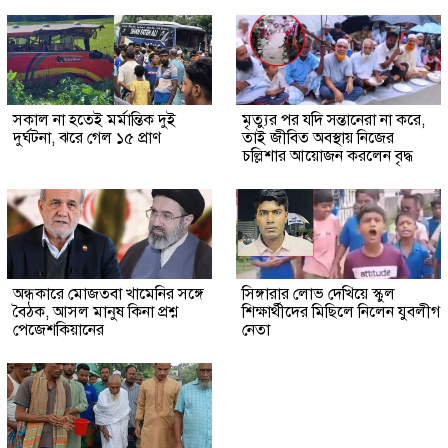
সকাল না হতেই মর্মান্তিক দুই
মৃত্যুর পর যদি সন্তানেরা না করে,
দুর্ঘটনা, ঝরে গেল ১৫ প্রাণ
তাই জীবিত অবস্থায় নিজের
চল্লিশার আয়োজন করলেন বৃদ্ধ
অন্ধকারে মোজতবা খামেনির সঙ্গে
সিঙ্গারার লোভ দেখিয়ে স্কুল
বৈঠক, আসল মানুষ কিনা প্রশ্ন
শিক্ষার্থীদের মিছিলে নিলেন যুবলীগ
পেজেশকিয়ানের
নেতা