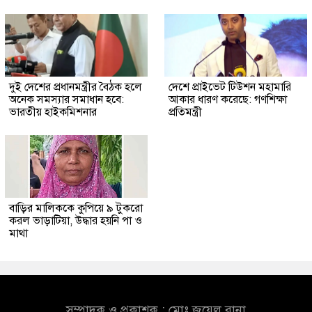
দুই দেশের প্রধানমন্ত্রীর বৈঠক হলে
দেশে প্রাইভেট টিউশন মহামারি
অনেক সমস্যার সমাধান হবে:
আকার ধারণ করেছে: গণশিক্ষা
ভারতীয় হাইকমিশনার
প্রতিমন্ত্রী
বাড়ির মালিককে কুপিয়ে ৯ টুকরো
করল ভাড়াটিয়া, উদ্ধার হয়নি পা ও
মাথা
সম্পাদক ও প্রকাশক : মোঃ জুয়েল রানা