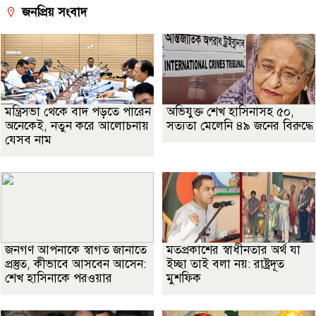
জনপ্রিয় সংবাদ
মন্ত্রিসভা থেকে বাদ পড়তে পারেন
অভিযুক্ত শেখ হাসিনাসহ ৫০,
অনেকেই, নতুন করে আলোচনায়
সত্যতা মেলেনি ৪৯ জনের বিরুদ্ধে
যেসব নাম
জনগণ আপনাকে স্বাগত জানাতে
মতপ্রকাশের স্বাধীনতার অর্থ যা
প্রস্তুত, কীভাবে আসবেন আসেন:
ইচ্ছা তাই বলা নয়: রাষ্ট্রদূত
শেখ হাসিনাকে পরওয়ার
মুশফিক