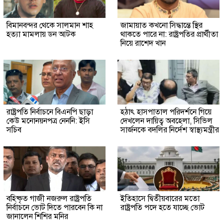
বিমানবন্দর থেকে সালমান শাহ
জামায়াত কখনো সিদ্ধান্তে স্থির
হত্যা মামলায় ডন আটক
থাকতে পারে না: রাষ্ট্রপতির প্রার্থীতা
নিয়ে রাশেদ খান
রাষ্ট্রপতি নির্বাচনে বিএনপি ছাড়া
হঠাৎ হাসপাতাল পরিদর্শনে গিয়ে
কেউ মনোনয়নপত্র নেননি: ইসি
দেখলেন দায়িত্ব অবহেলা, সিভিল
সচিব
সার্জনকে বদলির নির্দেশ স্বাস্থ্যমন্ত্রীর
বহিষ্কৃত গাজী নজরুল রাষ্ট্রপতি
ইতিহাসে দ্বিতীয়বারের মতো
নির্বাচনে ভোট দিতে পারবেন কি না
রাষ্ট্রপতি পদে হতে যাচ্ছে ভোট
জানালেন শিশির মনির