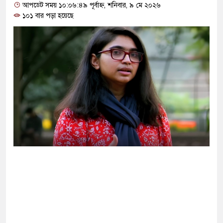
আপডেট সময় ১০:০৬:৪৯ পূর্বাহ্ন, শনিবার, ৯ মে ২০২৬
১০১ বার পড়া হয়েছে
যবদ্ধ থাকার আহ্বান পানিসম্পদমন্ত্রীর
 জামায়াতের স্মারকলিপি
করতে চায় ভারত: রাশেদ প্রধান
নো মাস্টারমাইন্ড ওয়াসিম হালদার গ্রেপ্তার
 ন্যারেটিভ’ পুরনো রাজনীতি : পররাষ্ট্র
োটার তালিকা প্রকাশ, ভোট দেবেন ৩৪৯ এমপি