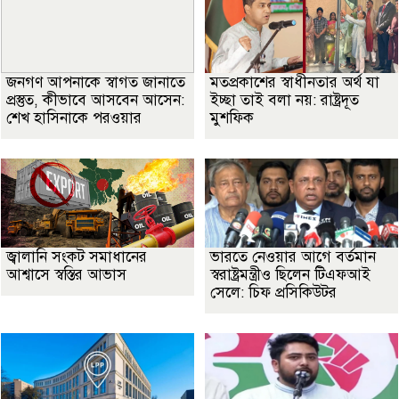
জনগণ আপনাকে স্বাগত জানাতে
মতপ্রকাশের স্বাধীনতার অর্থ যা
প্রস্তুত, কীভাবে আসবেন আসেন:
ইচ্ছা তাই বলা নয়: রাষ্ট্রদূত
শেখ হাসিনাকে পরওয়ার
মুশফিক
জ্বালানি সংকট সমাধানের
ভারতে নেওয়ার আগে বর্তমান
আশ্বাসে স্বস্তির আভাস
স্বরাষ্ট্রমন্ত্রীও ছিলেন টিএফআই
সেলে: চিফ প্রসিকিউটর