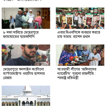
৮ দফা দাবিতে মেহেরপুরে
এবার বিএনপিকে ব্যবহার করতে
জামায়াতের স্মারকলিপি
চায় ভারত: রাশেদ প্রধান
মেহেরপুরে অনলাইন ক্যাসিনো
আওয়ামী লীগের ‘জঙ্গিবাদের
মাস্টারমাইন্ড ওয়াসিম হালদার
ন্যারেটিভ’ পুরনো রাজনীতি :
গ্রেপ্তার
পররাষ্ট্র প্রতিমন্ত্রী