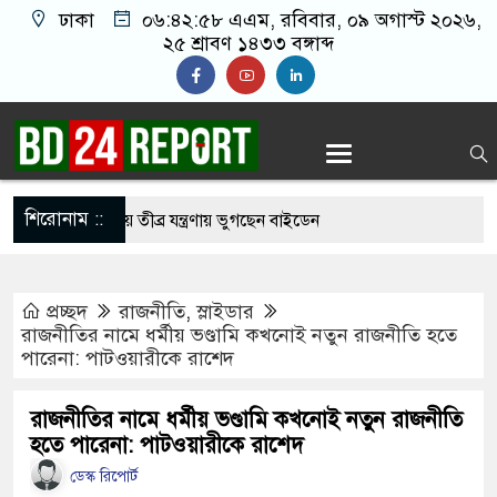
ঢাকা
০৬:৪২:৫৯ এএম
, রবিবার, ০৯ অগাস্ট ২০২৬,
২৫ শ্রাবণ ১৪৩৩ বঙ্গাব্দ
শিরোনাম ::
ার ছড়িয়ে পড়ায় তীব্র যন্ত্রণায় ভুগছেন বাইডেন
েতাকে বেধ’ড়’ক পি’টি’য়ে হাসপাতালে পাঠাল নি’ষি’দ্ধ
প্রচ্ছদ
রাজনীতি
,
স্লাইডার
রাজনীতির নামে ধর্মীয় ভণ্ডামি কখনোই নতুন রাজনীতি হতে
পারেনা: পাটওয়ারীকে রাশেদ
ার লাইফের পার্ট: শাকিব খান
বাংলাদেশের পতাকায় সাকিবের অটোগ্রাফ, ভাইরাল নেট
রাজনীতির নামে ধর্মীয় ভণ্ডামি কখনোই নতুন রাজনীতি
হতে পারেনা: পাটওয়ারীকে রাশেদ
ডেস্ক রিপোর্ট