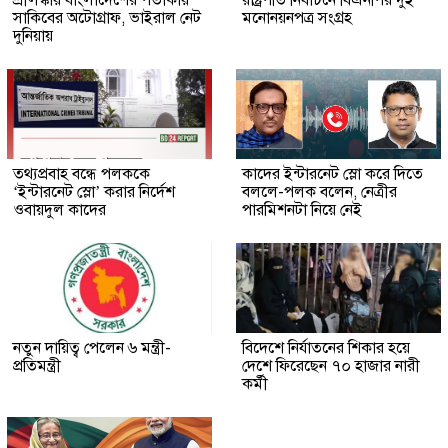
শ্রীলঙ্কায় বাংলাদেশের পতাকায়
রাষ্ট্রপতি নির্বাচনে বিএনপির দুই
সাকিবের অটোগ্রাফ, ভাইরাল নেট
মনোনয়নপত্র সংগ্রহ
দুনিয়ায়
তথ্যপ্রবাহ বন্ধে পলককে
কাদের ইন্টারনেট স্লো করে দিতে
‘ইন্টারনেট স্লো’ করার নির্দেশ
বললে-পলক বলেন, নেত্রীর
ওবায়দুল কাদের
পারমিশনটা নিয়ে নেই
নতুন দায়িত্ব পেলেন ৬ মন্ত্রী-
বিদেশে নির্যাতনের শিকার হয়ে
প্রতিমন্ত্রী
দেশে ফিরেছেন ৭০ হাজার নারী
কর্মী