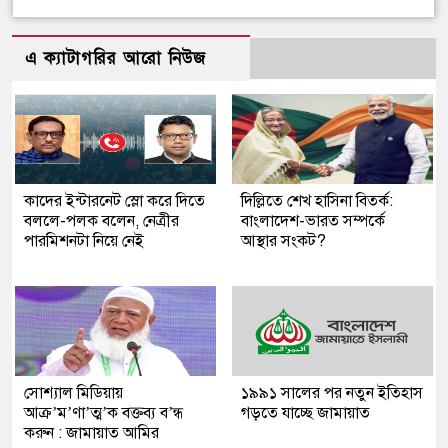
এ ক্যাটাগরির আরো নিউজ
কাদের ইন্টারনেট স্লো করে দিতে
দিল্লিতে শেখ হাসিনা বিতর্ক:
বললে-পলক বলেন, নেত্রীর
বাংলাদেশ-ভারত সম্পর্কে
পারমিশনটা নিয়ে নেই
আস্থার সংকট?
সোশ্যাল মিডিয়ায়
১৯৯১ সালের পর নতুন ইতিহাস
আক্র’ম’ণা’ত্ম’ক বক্তব্য ব’ন্ধ
গড়তে যাচ্ছে জামায়াত
করুন : জামায়াত আমির