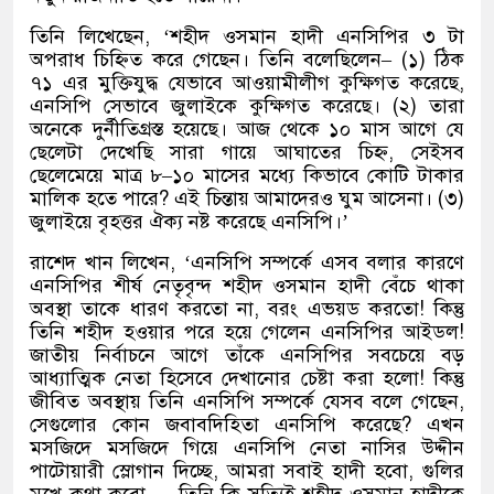
তিনি লিখেছেন
, ‘
শহীদ ওসমান হাদী এনসিপির ৩ টা
অপরাধ চিহ্নিত করে গেছেন। তিনি বলেছিলেন
– (
১
)
ঠিক
৭১ এর মুক্তিযুদ্ধ যেভাবে আওয়ামীলীগ কুক্ষিগত করেছে
,
এনসিপি সেভাবে জুলাইকে কুক্ষিগত করেছে।
(
২
)
তারা
অনেকে দুর্নীতিগ্রস্ত হয়েছে। আজ থেকে ১০ মাস আগে যে
ছেলেটা দেখেছি সারা গায়ে আঘাতের চিহ্ন
,
সেইসব
ছেলেমেয়ে মাত্র ৮
–
১০ মাসের মধ্যে কিভাবে কোটি টাকার
মালিক হতে পারে
?
এই চিন্তায় আমাদেরও ঘুম আসেনা।
(
৩
)
জুলাইয়ে বৃহত্তর ঐক্য নষ্ট করেছে এনসিপি।
’
রাশেদ খান লিখেন
, ‘
এনসিপি সম্পর্কে এসব বলার কারণে
এনসিপির শীর্ষ নেতৃবৃন্দ শহীদ ওসমান হাদী বেঁচে থাকা
অবস্থা তাকে ধারণ করতো না
,
বরং এভয়ড করতো
!
কিন্তু
তিনি শহীদ হওয়ার পরে হয়ে গেলেন এনসিপির আইডল
!
জাতীয় নির্বাচনে আগে তাঁকে এনসিপির সবচেয়ে বড়
আধ্যাত্মিক নেতা হিসেবে দেখানোর চেষ্টা করা হলো
!
কিন্তু
জীবিত অবস্থায় তিনি এনসিপি সম্পর্কে যেসব বলে গেছেন
,
সেগুলোর কোন জবাবদিহিতা এনসিপি করেছে
?
এখন
মসজিদে মসজিদে গিয়ে এনসিপি নেতা নাসির উদ্দীন
পাটোয়ারী স্লোগান দিচ্ছে
,
আমরা সবাই হাদী হবো
,
গুলির
মুখে কথা কবো
….
তিনি কি সত্যিই শহীদ ওসমান হাদীকে