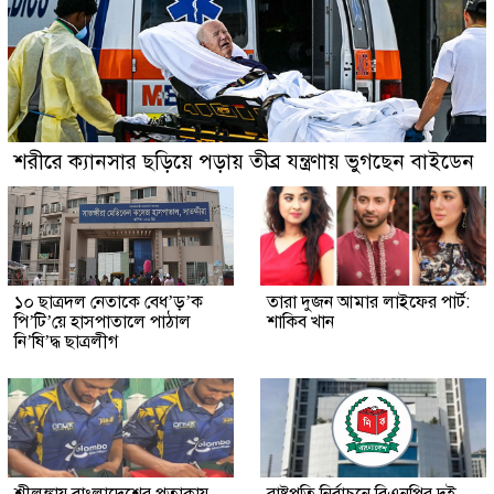
শরীরে ক্যানসার ছড়িয়ে পড়ায় তীব্র যন্ত্রণায় ভুগছেন বাইডেন
১০ ছাত্রদল নেতাকে বেধ’ড়’ক
তারা দুজন আমার লাইফের পার্ট:
পি’টি’য়ে হাসপাতালে পাঠাল
শাকিব খান
নি’ষি’দ্ধ ছাত্রলীগ