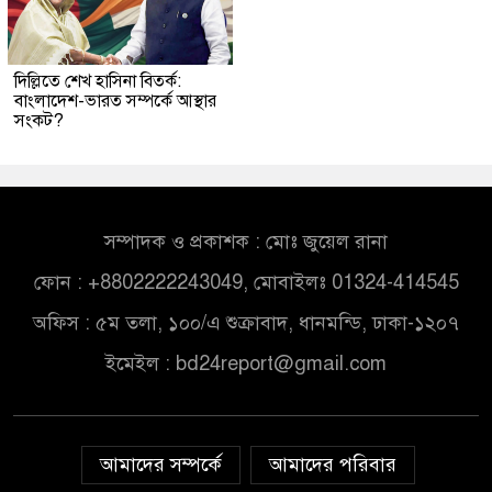
দিল্লিতে শেখ হাসিনা বিতর্ক:
বাংলাদেশ-ভারত সম্পর্কে আস্থার
সংকট?
সম্পাদক ও প্রকাশক : মোঃ জুয়েল রানা
ফোন : +8802222243049, মোবাইলঃ 01324-414545
অফিস : ৫ম তলা, ১০০/এ শুক্রাবাদ, ধানমন্ডি, ঢাকা-১২০৭
ইমেইল :
bd24report@gmail.com
আমাদের সম্পর্কে
আমাদের পরিবার