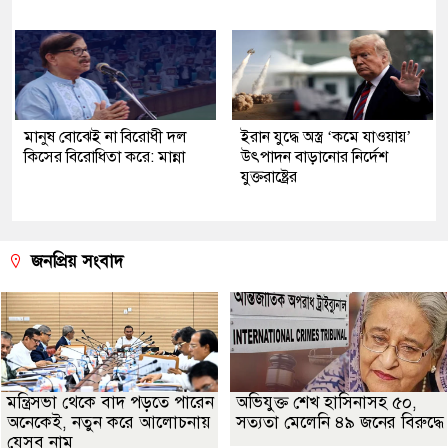
মানুষ বোঝেই না বিরোধী দল
ইরান যুদ্ধে অস্ত্র ‘কমে যাওয়ায়’
কিসের বিরোধিতা করে: মান্না
উৎপাদন বাড়ানোর নির্দেশ
যুক্তরাষ্ট্রের
জনপ্রিয় সংবাদ
মন্ত্রিসভা থেকে বাদ পড়তে পারেন
অভিযুক্ত শেখ হাসিনাসহ ৫০,
অনেকেই, নতুন করে আলোচনায়
সত্যতা মেলেনি ৪৯ জনের বিরুদ্ধে
যেসব নাম