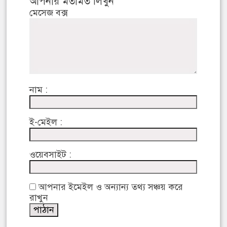
আপনার মতামত লিখুন
মেসেজ বক্স
নাম :
ই-মেইল :
ওয়েবসাইট :
আপনার ইমেইল ও অন্যান্য তথ্য সঞ্চয় করে
রাখুন