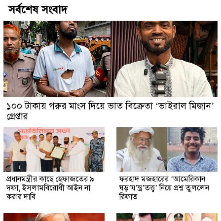
সর্বশেষ সংবাদ
১০০ টাকায় গরুর মাংস দিয়ে ভাত বিক্রেতা ‘ভাইরাল মিজান’
গ্রেপ্তার
প্রধানমন্ত্রীর কাছে হেফাজতের ৯
ফরহাদ মজহারের ‘আমেরিকান
দফা, ইসলামবিরোধী আইন না
ষড়’য’ন্ত্র’তত্ত্ব’ নিয়ে প্রশ্ন তুললেন
করার দাবি
রিফাত