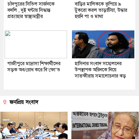
চাঁদপুরের সিভিল সার্জনকে
বাড়ির মালিককে কুপিয়ে ৯
বদলি , দুই ঘণ্টায় সিদ্ধান্ত
টুকরো করল ভাড়াটিয়া, উদ্ধার
প্রত্যাহার স্বাস্থ্যমন্ত্রীর
হয়নি পা ও মাথা
গাজীপুরে মাদ্রাসা শিক্ষার্থীদের
হাসিনার সংবাদ সম্মেলনের
সড়ক অব/রোধ করে বি’ক্ষো’ভ
উপস্থাপক অরিনকে নিয়ে
সাতক্ষীরায় সমালোচনার ঝড়
জনপ্রিয় সংবাদ