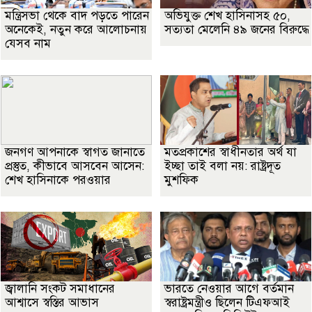
মন্ত্রিসভা থেকে বাদ পড়তে পারেন
অভিযুক্ত শেখ হাসিনাসহ ৫০,
অনেকেই, নতুন করে আলোচনায়
সত্যতা মেলেনি ৪৯ জনের বিরুদ্ধে
যেসব নাম
জনগণ আপনাকে স্বাগত জানাতে
মতপ্রকাশের স্বাধীনতার অর্থ যা
প্রস্তুত, কীভাবে আসবেন আসেন:
ইচ্ছা তাই বলা নয়: রাষ্ট্রদূত
শেখ হাসিনাকে পরওয়ার
মুশফিক
জ্বালানি সংকট সমাধানের
ভারতে নেওয়ার আগে বর্তমান
আশ্বাসে স্বস্তির আভাস
স্বরাষ্ট্রমন্ত্রীও ছিলেন টিএফআই