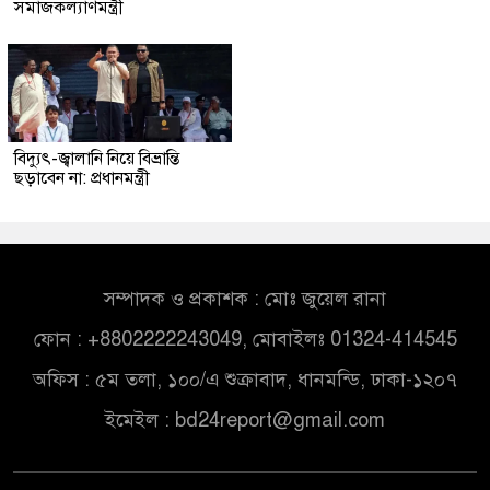
সমাজকল্যাণমন্ত্রী
বিদ্যুৎ-জ্বালানি নিয়ে বিভ্রান্তি
ছড়াবেন না: প্রধানমন্ত্রী
সম্পাদক ও প্রকাশক : মোঃ জুয়েল রানা
ফোন : +8802222243049, মোবাইলঃ 01324-414545
অফিস : ৫ম তলা, ১০০/এ শুক্রাবাদ, ধানমন্ডি, ঢাকা-১২০৭
ইমেইল :
bd24report@gmail.com