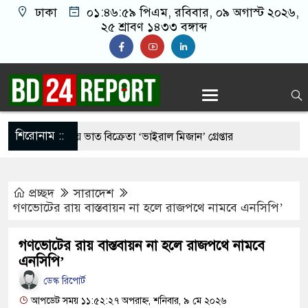
ঢাকা
০১:৪৭:০০ পিএম
, রবিবার, ০৯ অগাস্ট ২০২৬,
২৫ শ্রাবণ ১৪৩৩ বঙ্গাব্দ
শিরোনাম ::
ুর মাংস দিয়ে ভাত বিক্রেতা ‘ভাইরাল মিজান’ গ্রেপ্তার
রীর কাছে হেফাজতের ৯ দফা, ইসলামবিরোধী আইন না করার
প্রচ্ছদ
সারাদেশ
গণভোটের রায় বাস্তবায়ন না হলে রাজপথে নামবে এনসিপি’
র ‘আমেরিকান ষড়’য’ন্ত্র’তত্ত্ব’ নিয়ে প্রশ্ন তুললেন
গণভোটের রায় বাস্তবায়ন না হলে রাজপথে নামবে
এনসিপি’
ডেস্ক রিপোর্ট
সিডেন্ট পদে মির্জা ফখরুল নির্বাচিত
আপডেট সময় ১১:৫২:২৭ অপরাহ্ন, শনিবার, ৯ মে ২০২৬