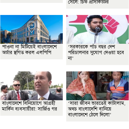
সেলে: চিফ প্রসিকিউটর
পাওনা না মিটিয়েই বাংলাদেশে
‘সরকারকে পাঁচ বছর দেশ
অর্ডার স্থগিত করল এলপিপি
পরিচালনার সুযোগ দেওয়া হবে
না’
বাংলাদেশে বিনিয়োগে আগ্রহী
‘সারা জীবন ভারতেই কাটালাম,
মার্কিন ব্যবসায়ীরা: সার্জিও গর
অথচ বাংলাদেশি বানিয়ে
বাংলাদেশে ঠেলে দিলো’