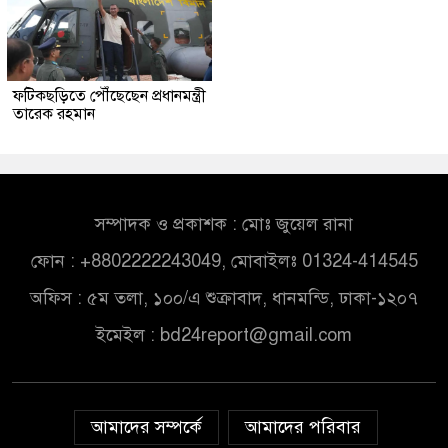
ফটিকছড়িতে পৌঁছেছেন প্রধানমন্ত্রী
তারেক রহমান
সম্পাদক ও প্রকাশক : মোঃ জুয়েল রানা
ফোন : +8802222243049, মোবাইলঃ 01324-414545
অফিস : ৫ম তলা, ১০০/এ শুক্রাবাদ, ধানমন্ডি, ঢাকা-১২০৭
ইমেইল :
bd24report@gmail.com
আমাদের সম্পর্কে
আমাদের পরিবার