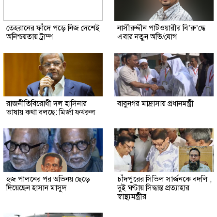
তেহরানের ফাঁদে পড়ে নিজ দেশেই
নাসীরুদ্দীন পাটওয়ারীর বি’রু’দ্ধে
অনিশ্চয়তায় ট্রাম্প
এবার নতুন অভি/যোগ
রাজনীতিবিরোধী দল হাসিনার
বাবুনগর মাদ্রাসায় প্রধানমন্ত্রী
ভাষায় কথা বলছে: মির্জা ফখরুল
হজ পালনের পর অভিনয় ছেড়ে
চাঁদপুরের সিভিল সার্জনকে বদলি ,
দিয়েছেন হাসান মাসুদ
দুই ঘণ্টায় সিদ্ধান্ত প্রত্যাহার
স্বাস্থ্যমন্ত্রীর