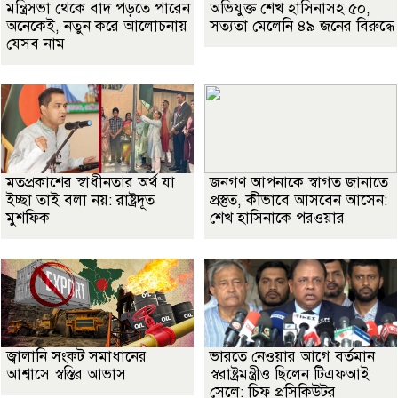
মন্ত্রিসভা থেকে বাদ পড়তে পারেন
অভিযুক্ত শেখ হাসিনাসহ ৫০,
অনেকেই, নতুন করে আলোচনায়
সত্যতা মেলেনি ৪৯ জনের বিরুদ্ধে
যেসব নাম
মতপ্রকাশের স্বাধীনতার অর্থ যা
জনগণ আপনাকে স্বাগত জানাতে
ইচ্ছা তাই বলা নয়: রাষ্ট্রদূত
প্রস্তুত, কীভাবে আসবেন আসেন:
মুশফিক
শেখ হাসিনাকে পরওয়ার
জ্বালানি সংকট সমাধানের
ভারতে নেওয়ার আগে বর্তমান
আশ্বাসে স্বস্তির আভাস
স্বরাষ্ট্রমন্ত্রীও ছিলেন টিএফআই
সেলে: চিফ প্রসিকিউটর