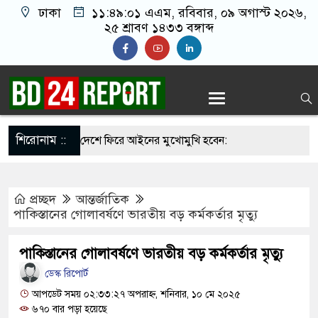
ঢাকা
১১:৪৯:০২ এএম
, রবিবার, ০৯ অগাস্ট ২০২৬,
২৫ শ্রাবণ ১৪৩৩ বঙ্গাব্দ
শিরোনাম ::
র সাহস থাকলে দেশে ফিরে আইনের মুখোমুখি হবেন:
রী
প্রচ্ছদ
আন্তর্জাতিক
কে বুকে জড়িয়ে ধরলেন প্রধানমন্ত্রী
পাকিস্তানের গোলাবর্ষণে ভারতীয় বড় কর্মকর্তার মৃত্যু
নি নিয়ে বিভ্রান্তি ছড়াবেন না: প্রধানমন্ত্রী
পাকিস্তানের গোলাবর্ষণে ভারতীয় বড় কর্মকর্তার মৃত্যু
ঁদে পড়ে নিজ দেশেই অনিশ্চয়তায় ট্রাম্প
ডেস্ক রিপোর্ট
 পাটওয়ারীর বি’রু’দ্ধে এবার নতুন অভি/যোগ
আপডেট সময় ০২:৩৩:২৭ অপরাহ্ন, শনিবার, ১০ মে ২০২৫
৬৭০ বার পড়া হয়েছে