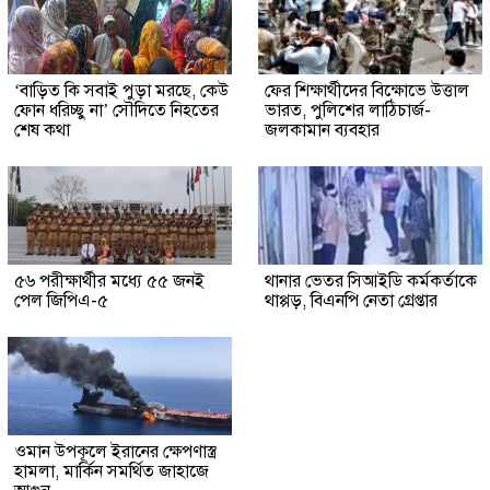
‘বাড়িত কি সবাই পুড়া মরছে, কেউ
ফের শিক্ষার্থীদের বিক্ষোভে উত্তাল
ফোন ধরিচ্ছু না’ সৌদিতে নিহতের
ভারত, পুলিশের লাঠিচার্জ-
শেষ কথা
জলকামান ব্যবহার
৫৬ পরীক্ষার্থীর মধ্যে ৫৫ জনই
থানার ভেতর সিআইডি কর্মকর্তাকে
পেল জিপিএ-৫
থাপ্পড়, বিএনপি নেতা গ্রেপ্তার
ওমান উপকূলে ইরানের ক্ষেপণাস্ত্র
হামলা, মার্কিন সমর্থিত জাহাজে