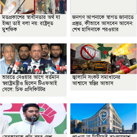
মতপ্রকাশের স্বাধীনতার অর্থ যা
জনগণ আপনাকে স্বাগত জানাতে
ইচ্ছা তাই বলা নয়: রাষ্ট্রদূত
প্রস্তুত, কীভাবে আসবেন আসেন:
মুশফিক
শেখ হাসিনাকে পরওয়ার
ভারতে নেওয়ার আগে বর্তমান
জ্বালানি সংকট সমাধানের
স্বরাষ্ট্রমন্ত্রীও ছিলেন টিএফআই
আশ্বাসে স্বস্তির আভাস
সেলে: চিফ প্রসিকিউটর