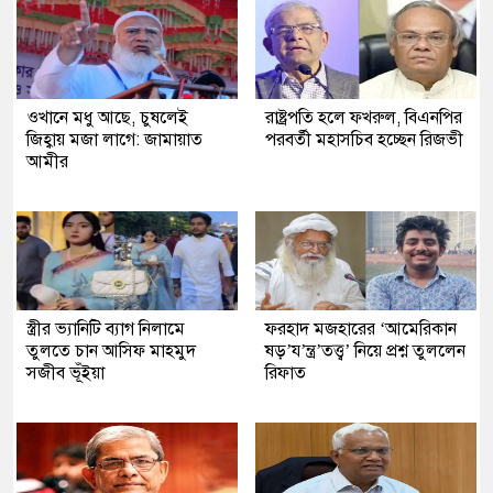
ওখানে মধু আছে, চুষলেই
রাষ্ট্রপতি হলে ফখরুল, বিএনপির
জিহ্বায় মজা লাগে: জামায়াত
পরবর্তী মহাসচিব হচ্ছেন রিজভী
আমীর
স্ত্রীর ভ্যানিটি ব্যাগ নিলামে
ফরহাদ মজহারের ‘আমেরিকান
তুলতে চান আসিফ মাহমুদ
ষড়’য’ন্ত্র’তত্ত্ব’ নিয়ে প্রশ্ন তুললেন
সজীব ভূঁইয়া
রিফাত