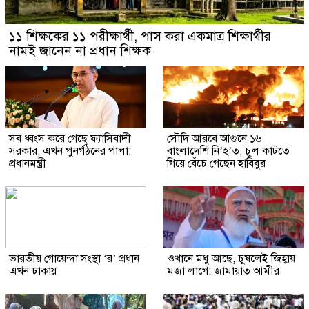
১১ শিক্ষকের ১১ পরীক্ষার্থী, পাস করা একমাত্র শিক্ষার্থীর
নামই জানেন না প্রধান শিক্ষক
সব ধ্বংস করে গেছে ফ্যাসিবাদী
সৌদি আরবে আগুনে ১৬
সরকার, এখন পুনর্গঠনের পালা:
বাংলাদেশি নি’হ’ত, চুল কাটতে
প্রধানমন্ত্রী
গিয়ে বেঁচে গেছেন হাবিবুর
ভারতীয় গোয়েন্দা সংস্থা ‘র’ প্রধান
ওখানে মধু আছে, চুষলেই জিহ্বায়
এখন ঢাকায়
মজা লাগে: জামায়াত আমীর