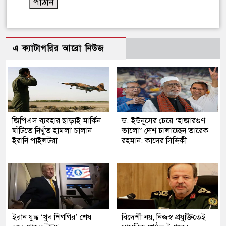
এ ক্যাটাগরির আরো নিউজ
জিপিএস ব্যবহার ছাড়াই মার্কিন
ড. ইউনূসের চেয়ে ‘হাজারগুণ
ঘাঁটিতে নিখুঁত হামলা চালান
ভালো’ দেশ চালাচ্ছেন তারেক
ইরানি পাইলটরা
রহমান: কাদের সিদ্দিকী
ইরান যুদ্ধ ‘খুব শিগগির’ শেষ
বিদেশী নয়, নিজস্ব প্রযুক্তিতেই