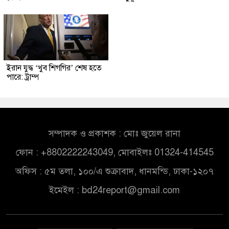
ইরান যুদ্ধ ‘খুব শিগগির’ শেষ হতে
পারে: ট্রাম্প
সম্পাদক ও প্রকাশক : মোঃ জুয়েল রানা
ফোন : +8802222243049, মোবাইলঃ 01324-414545
অফিস : ৫ম তলা, ১০০/এ শুক্রাবাদ, ধানমন্ডি, ঢাকা-১২০৭
ইমেইল :
bd24report@gmail.com