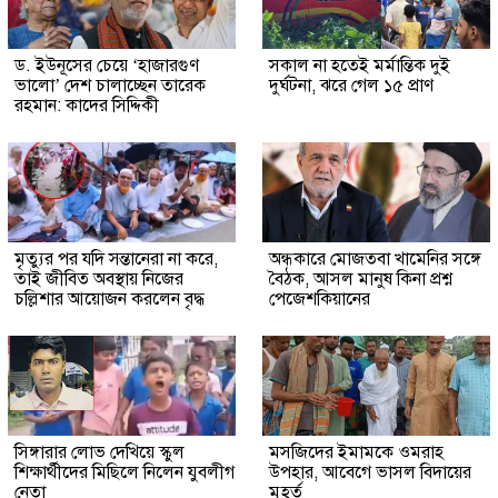
ড. ইউনূসের চেয়ে ‘হাজারগুণ
সকাল না হতেই মর্মান্তিক দুই
ভালো’ দেশ চালাচ্ছেন তারেক
দুর্ঘটনা, ঝরে গেল ১৫ প্রাণ
রহমান: কাদের সিদ্দিকী
মৃত্যুর পর যদি সন্তানেরা না করে,
অন্ধকারে মোজতবা খামেনির সঙ্গে
তাই জীবিত অবস্থায় নিজের
বৈঠক, আসল মানুষ কিনা প্রশ্ন
চল্লিশার আয়োজন করলেন বৃদ্ধ
পেজেশকিয়ানের
সিঙ্গারার লোভ দেখিয়ে স্কুল
মসজিদের ইমামকে ওমরাহ
শিক্ষার্থীদের মিছিলে নিলেন যুবলীগ
উপহার, আবেগে ভাসল বিদায়ের
নেতা
মুহূর্ত