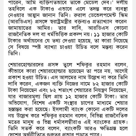
পারেন
,
আমি ব্যক্তিগতভাবে তাকে মেডেল দেব।
’
দলীয়
তহবিলে এক টাকাও এভাবে এলে তদন্ত করে ব্যবস্থা
নেওয়ার আহ্বান জানান তিনি। রুরাল ডেভেলপমেন্ট স্কিম
(
আরডিএস
)
প্রসঙ্গে স্বরাষ্ট্রমন্ত্রীর বক্তব্যও প্রত্যাখ্যান করেন
জামায়াতের আমির। তার দাবি
,
আরডিএস কোনো
রাজনৈতিক দল বা ধর্মভিত্তিক প্রকল্প নয়। ১১ হাজার কোটি
টাকার অর্থায়নের যে তথ্য দেওয়া হয়েছে
,
তা কারা নিয়েছে
সে বিষয়ে স্পষ্ট ব্যাখ্যা চাওয়া উচিত বলে মন্তব্য করেন
তিনি।
শেয়ারহোল্ডারদের প্রসঙ্গ তুলে শফিকুর রহমান বলেন
,
কীভাবে কারা শেয়ারহোল্ডার হয়েছেন তা পরে নয়
,
আগেই
প্রকাশ হওয়া উচিত। এস আলমের নাম উল্লেখ না করে তিনি
দাবি করেন
,
একজন ব্যক্তি নিজের নামে ৮২ হাজার কোটি
টাকা নিয়েছেন এবং ৮২ শতাংশ শেয়ারের নিয়ন্ত্রণ নিয়েছেন
,
যার বাজারমূল্য ছিল প্রায় ১২ হাজার কোটি টাকা। তার
অভিযোগ
,
বিশেষ একটি সংস্থার চাপের মাধ্যমে শেয়ার
হস্তান্তর করা হয়েছে। ইসলামী ব্যাংক কোনো একটি দলের
নয় উল্লেখ করে শফিকুর রহমান বলেন
,
বিভিন্ন রাজনৈতিক
মতের মানুষ ও ভিন্ন ধর্মাবলম্বীরাও এই ব্যাংকের গ্রাহক।
তিনি সতর্ক করে বলেন
,
ব্যাংকটি আরও ক্ষতিগ্রস্ত হলে
দেশের অর্থনীতিতে গুরুতর প্রভাব পড়তে পারে।