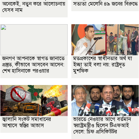
অনেকেই, নতুন করে আলোচনায়
সত্যতা মেলেনি ৪৯ জনের বিরুদ্ধে
যেসব নাম
জনগণ আপনাকে স্বাগত জানাতে
মতপ্রকাশের স্বাধীনতার অর্থ যা
প্রস্তুত, কীভাবে আসবেন আসেন:
ইচ্ছা তাই বলা নয়: রাষ্ট্রদূত
শেখ হাসিনাকে পরওয়ার
মুশফিক
জ্বালানি সংকট সমাধানের
ভারতে নেওয়ার আগে বর্তমান
আশ্বাসে স্বস্তির আভাস
স্বরাষ্ট্রমন্ত্রীও ছিলেন টিএফআই
সেলে: চিফ প্রসিকিউটর