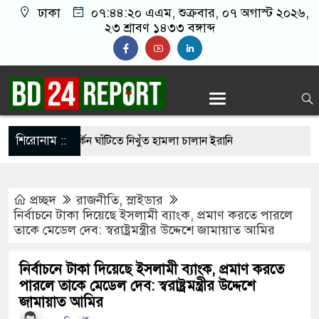
ঢাকা
০৭:৪৪:২১ এএম
, শুক্রবার, ০৭ অগাস্ট ২০২৬,
২৩ শ্রাবণ ১৪৩৩ বঙ্গাব্দ
শিরোনাম ::
হার ছাড়াই মার্কিন ঘাঁটিতে নিখুঁত হামলা চালান ইরানি
প্রচ্ছদ
রাজনীতি
,
স্লাইডার
্রস্ত ১০০ পরিবারকে নতুন ঘর দেবেন প্রধানমন্ত্রী
নির্বাচনে টাকা দিয়েছে ইসলামী ব্যাংক, প্রমাণ করতে পারলে
তাকে মেডেল দেব: স্বরাষ্ট্রমন্ত্রীর উদ্দেশে জামায়াত আমির
্তিকর ছবি তুলে লন্ডনে বয়ফ্রেন্ডের কাছে পাঠাতেন
্যালয়ের ছাত্রী
নির্বাচনে টাকা দিয়েছে ইসলামী ব্যাংক, প্রমাণ করতে
পারলে তাকে মেডেল দেব: স্বরাষ্ট্রমন্ত্রীর উদ্দেশে
 চেয়ে ‘হাজারগুণ ভালো’ দেশ চালাচ্ছেন তারেক রহমান:
জামায়াত আমির