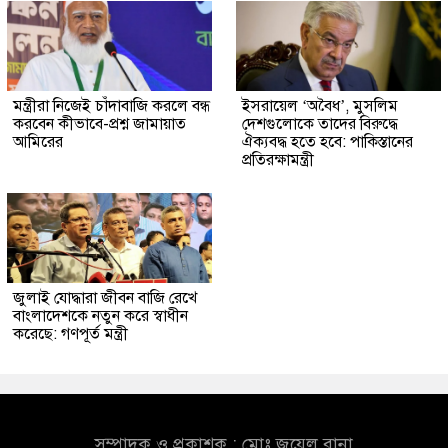
মন্ত্রীরা নিজেই চাঁদাবাজি করলে বন্ধ
ইসরায়েল ‘অবৈধ’, মুসলিম
করবেন কীভাবে-প্রশ্ন জামায়াত
দেশগুলোকে তাদের বিরুদ্ধে
আমিরের
ঐক্যবদ্ধ হতে হবে: পাকিস্তানের
প্রতিরক্ষামন্ত্রী
জুলাই যোদ্ধারা জীবন বাজি রেখে
বাংলাদেশকে নতুন করে স্বাধীন
করেছে: গণপূর্ত মন্ত্রী
সম্পাদক ও প্রকাশক : মোঃ জুয়েল রানা