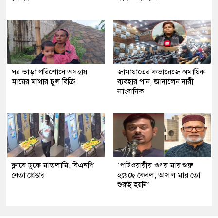
ঘর ভাড়া পরিশোধে অসহায়
জামায়াতের কভারেজে অমায়িক
মায়ের মাথার চুল বিক্রি
ব্যবহার পান, জানালেন নারী
সাংবাদিক
ক্লাবে ঢুকে মাতলামি, বিএনপি
‘পাটওয়ারীর ওপর মার শুরু
নেতা গ্রেপ্তার
হয়েছে কেবল, আসল মার তো
শুরুই হয়নি’