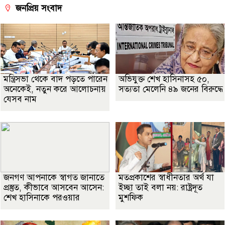
জনপ্রিয় সংবাদ
মন্ত্রিসভা থেকে বাদ পড়তে পারেন
অভিযুক্ত শেখ হাসিনাসহ ৫০,
অনেকেই, নতুন করে আলোচনায়
সত্যতা মেলেনি ৪৯ জনের বিরুদ্ধে
যেসব নাম
জনগণ আপনাকে স্বাগত জানাতে
মতপ্রকাশের স্বাধীনতার অর্থ যা
প্রস্তুত, কীভাবে আসবেন আসেন:
ইচ্ছা তাই বলা নয়: রাষ্ট্রদূত
শেখ হাসিনাকে পরওয়ার
মুশফিক