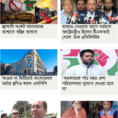
জ্বালানি সংকট সমাধানের
ভারতে নেওয়ার আগে বর্তমান
আশ্বাসে স্বস্তির আভাস
স্বরাষ্ট্রমন্ত্রীও ছিলেন টিএফআই
সেলে: চিফ প্রসিকিউটর
পাওনা না মিটিয়েই বাংলাদেশে
‘সরকারকে পাঁচ বছর দেশ
অর্ডার স্থগিত করল এলপিপি
পরিচালনার সুযোগ দেওয়া হবে
না’