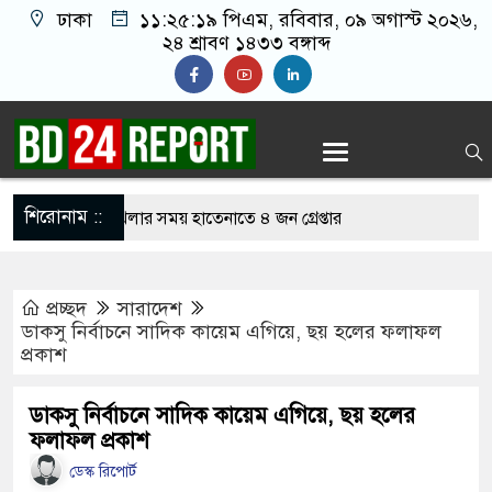
ঢাকা
১১:২৫:২০ পিএম
, রবিবার, ০৯ অগাস্ট ২০২৬,
২৪ শ্রাবণ ১৪৩৩ বঙ্গাব্দ
শিরোনাম ::
নলাইন জুয়া খেলার সময় হাতেনাতে ৪ জন গ্রেপ্তার
 করেন তাহলে আওয়ামী লীগের দোষ কী ছিল: রুমিন
প্রচ্ছদ
সারাদেশ
ডাকসু নির্বাচনে সাদিক কায়েম এগিয়ে, ছয় হলের ফলাফল
প্রকাশ
িশোধে অসহায় মায়ের মাথার চুল বিক্রি
ভারেজে অমায়িক ব্যবহার পান, জানালেন নারী
ডাকসু নির্বাচনে সাদিক কায়েম এগিয়ে, ছয় হলের
ফলাফল প্রকাশ
ডেস্ক রিপোর্ট