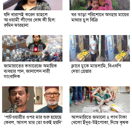
যদি খারাপই করেন তাহলে
ঘর ভাড়া পরিশোধে অসহায় মায়ের
আওয়ামী লীগের দোষ কী ছিল:
মাথার চুল বিক্রি
রুমিন ফারহানা
জামায়াতের কভারেজে অমায়িক
ক্লাবে ঢুকে মাতলামি, বিএনপি
ব্যবহার পান, জানালেন নারী
নেতা গ্রেপ্তার
সাংবাদিক
‘পাটওয়ারীর ওপর মার শুরু হয়েছে
আলমারিতে জমানো ২ লাখ টাকা
কেবল, আসল মার তো শুরুই হয়নি’
খেলো ইঁদুর-উইপোকা, নিঃস্ব কৃষক