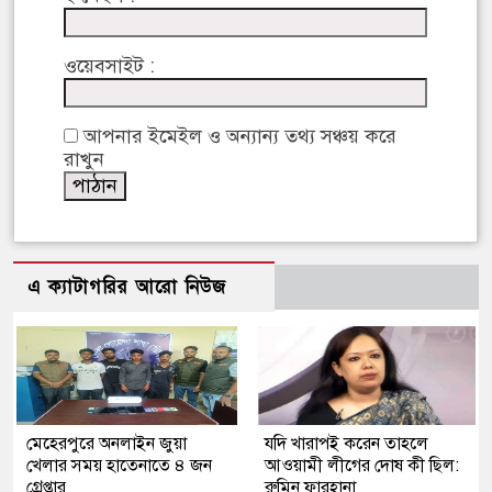
ওয়েবসাইট :
আপনার ইমেইল ও অন্যান্য তথ্য সঞ্চয় করে
রাখুন
এ ক্যাটাগরির আরো নিউজ
মেহেরপুরে অনলাইন জুয়া
যদি খারাপই করেন তাহলে
খেলার সময় হাতেনাতে ৪ জন
আওয়ামী লীগের দোষ কী ছিল:
গ্রেপ্তার
রুমিন ফারহানা