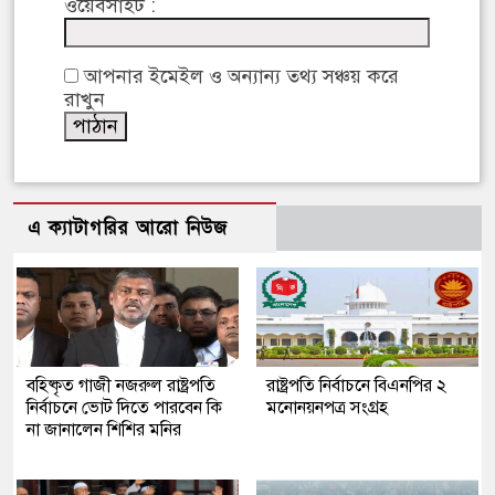
ওয়েবসাইট :
আপনার ইমেইল ও অন্যান্য তথ্য সঞ্চয় করে
রাখুন
এ ক্যাটাগরির আরো নিউজ
বহিষ্কৃত গাজী নজরুল রাষ্ট্রপতি
রাষ্ট্রপতি নির্বাচনে বিএনপির ২
নির্বাচনে ভোট দিতে পারবেন কি
মনোনয়নপত্র সংগ্রহ
না জানালেন শিশির মনির