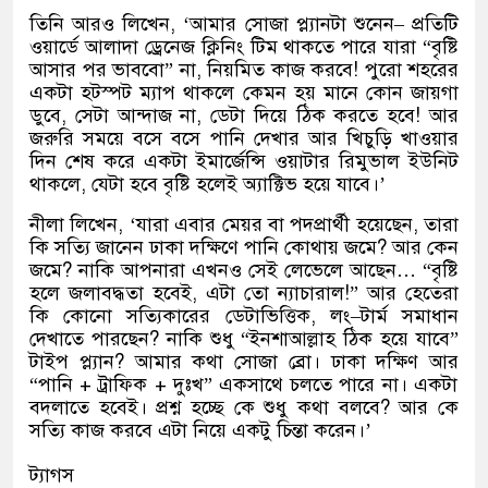
তিনি আরও লিখেন
, ‘
আমার সোজা প্ল্যানটা শুনেন
–
প্রতিটি
ওয়ার্ডে আলাদা ড্রেনেজ ক্লিনিং টিম থাকতে পারে যারা
“
বৃষ্টি
আসার পর ভাববো
”
না
,
নিয়মিত কাজ করবে
!
পুরো শহরের
একটা হটস্পট ম্যাপ থাকলে কেমন হয় মানে কোন জায়গা
ডুবে
,
সেটা আন্দাজ না
,
ডেটা দিয়ে ঠিক করতে হবে
!
আর
জরুরি সময়ে বসে বসে পানি দেখার আর খিচুড়ি খাওয়ার
দিন শেষ করে একটা ইমার্জেন্সি ওয়াটার রিমুভাল ইউনিট
থাকলে
,
যেটা হবে বৃষ্টি হলেই অ্যাক্টিভ হয়ে যাবে।
’
নীলা লিখেন
, ‘
যারা এবার মেয়র বা পদপ্রার্থী হয়েছেন
,
তারা
কি সত্যি জানেন ঢাকা দক্ষিণে পানি কোথায় জমে
?
আর কেন
জমে
?
নাকি আপনারা এখনও সেই লেভেলে আছেন
… “
বৃষ্টি
হলে জলাবদ্ধতা হবেই
,
এটা তো ন্যাচারাল
!”
আর হেতেরা
কি কোনো সত্যিকারের ডেটাভিত্তিক
,
লং
–
টার্ম সমাধান
দেখাতে পারছেন
?
নাকি শুধু
“
ইনশাআল্লাহ ঠিক হয়ে যাবে
”
টাইপ প্ল্যান
?
আমার কথা সোজা ব্রো। ঢাকা দক্ষিণ আর
“
পানি
+
ট্রাফিক
+
দুঃখ
”
একসাথে চলতে পারে না। একটা
বদলাতে হবেই। প্রশ্ন হচ্ছে কে শুধু কথা বলবে
?
আর কে
সত্যি কাজ করবে এটা নিয়ে একটু চিন্তা করেন।
’
ট্যাগস