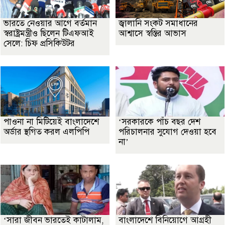
ভারতে নেওয়ার আগে বর্তমান
জ্বালানি সংকট সমাধানের
স্বরাষ্ট্রমন্ত্রীও ছিলেন টিএফআই
আশ্বাসে স্বস্তির আভাস
সেলে: চিফ প্রসিকিউটর
পাওনা না মিটিয়েই বাংলাদেশে
‘সরকারকে পাঁচ বছর দেশ
অর্ডার স্থগিত করল এলপিপি
পরিচালনার সুযোগ দেওয়া হবে
না’
‘সারা জীবন ভারতেই কাটালাম,
বাংলাদেশে বিনিয়োগে আগ্রহী