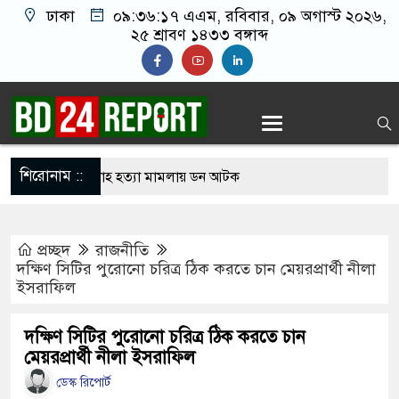
ঢাকা
০৯:৩৬:১৮ এএম
, রবিবার, ০৯ অগাস্ট ২০২৬,
২৫ শ্রাবণ ১৪৩৩ বঙ্গাব্দ
শিরোনাম ::
 থেকে সালমান শাহ হত্যা মামলায় ডন আটক
সিদ্ধান্তে স্থির থাকতে পারে না: রাষ্ট্রপতির প্রার্থীতা
প্রচ্ছদ
রাজনীতি
দক্ষিণ সিটির পুরোনো চরিত্র ঠিক করতে চান মেয়রপ্রার্থী নীলা
ইসরাফিল
ির্বাচনে বিএনপি ছাড়া কেউ মনোনয়নপত্র নেননি: ইসি সচিব
াল পরিদর্শনে গিয়ে দেখলেন দায়িত্ব অবহেলা, সিভিল
দক্ষিণ সিটির পুরোনো চরিত্র ঠিক করতে চান
মেয়রপ্রার্থী নীলা ইসরাফিল
্দেশ স্বাস্থ্যমন্ত্রীর
ডেস্ক রিপোর্ট