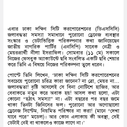
এবার ঢাকা দক্ষিণ সিটি করপোরেশনের
(
ডিএসসিসি
)
জলাবদ্ধতা সমস্যা সমাধানে পুরোনো ড্রেনেজ ব্যবস্থার
সংস্কার ও ডেটাভিত্তিক পরিকল্পনার কথা জানিয়েছেন
জাতীয় নাগরিক পার্টির
(
এনসিপি
)
সাবেক নেত্রী ও
মেয়রপ্রার্থী নীলা ইসরাফিল। সোমবার
(
১১ মে
)
সকালে
নিজের ফেসবুক অ্যাকাউন্টে ছবি সংবলিত একটি ছবি শেয়ার
করে তিনি এ বিষয়ে নিজের পরিকল্পনা তুলে ধরেন।
পোস্টে তিনি লিখেন
, ‘
ঢাকা দক্ষিণ সিটি করপোরেশনের
সবচেয়ে পুরোনো চরিত্র কারা জানেন
?
না ব্রো
,
মেয়র না
…
জলাবদ্ধতা
!
বৃষ্টি আসলেই সে বিনা নোটিশে হাজির
,
আর
বেবাকতে নতুন করে অবাক হয়
!
আসল কথা হলো
,
এটা
কোনো
“
হঠাৎ সমস্যা
”
না। এটা বছরের পর বছর জমে
থাকা তিনটা জিনিসের ফল। পুরোনো আর অগোছালো
ড্রেনেজ সিস্টেম
,
নিয়মিত পরিষ্কার না করা
! (
মানে
“
দেখা
যাবে পরে
”
মডেল
)
।
আর কোন এলাকায় কী অবস্থা
,
সেই
ডেটাই নেই বা থাকলেও কাজে লাগে না।
’