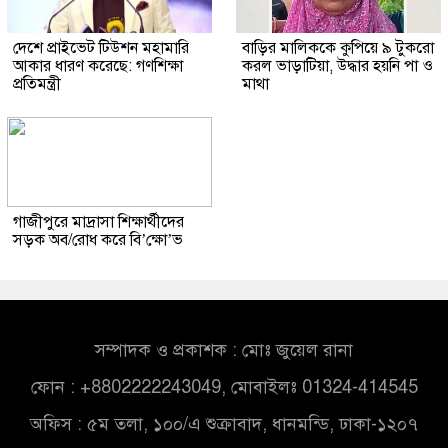
দেশে প্রাইভেট টিউশন মহামারি
বাড়ির মালিককে কুপিয়ে ৯ টুকরো
আকার ধারণ করেছে: গণশিক্ষা
করল ভাড়াটিয়া, উদ্ধার হয়নি পা ও
প্রতিমন্ত্রী
মাথা
গাজীপুরে মাদ্রাসা শিক্ষার্থীদের
সড়ক অব/রোধ করে বি’ক্ষো’ভ
সম্পাদক ও প্রকাশক : মোঃ জুয়েল রানা
ফোন : +8802222243049, মোবাইলঃ 01324-414545
অফিস : ৫ম তলা, ১০০/এ শুক্রাবাদ, ধানমন্ডি, ঢাকা-১২০৭