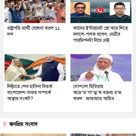
রাষ্ট্রপতি প্রার্থী ঘোষণা করল ১১
কাদের ইন্টারনেট স্লো করে দিতে
দল
বললে-পলক বলেন, নেত্রীর
পারমিশনটা নিয়ে নেই
দিল্লিতে শেখ হাসিনা বিতর্ক:
সোশ্যাল মিডিয়ায়
বাংলাদেশ-ভারত সম্পর্কে
আক্র’ম’ণা’ত্ম’ক বক্তব্য ব’ন্ধ
আস্থার সংকট?
করুন : জামায়াত আমির
জনপ্রিয় সংবাদ