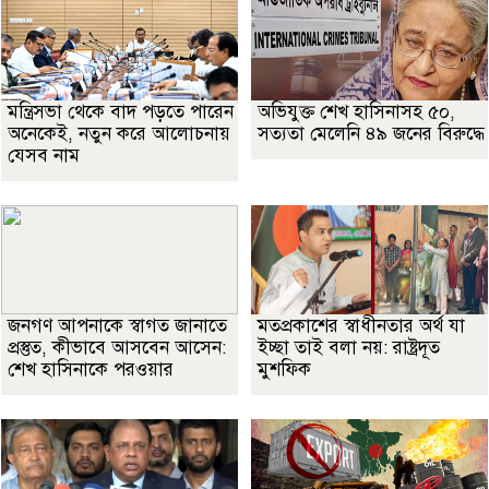
মন্ত্রিসভা থেকে বাদ পড়তে পারেন
অভিযুক্ত শেখ হাসিনাসহ ৫০,
অনেকেই, নতুন করে আলোচনায়
সত্যতা মেলেনি ৪৯ জনের বিরুদ্ধে
যেসব নাম
জনগণ আপনাকে স্বাগত জানাতে
মতপ্রকাশের স্বাধীনতার অর্থ যা
প্রস্তুত, কীভাবে আসবেন আসেন:
ইচ্ছা তাই বলা নয়: রাষ্ট্রদূত
শেখ হাসিনাকে পরওয়ার
মুশফিক