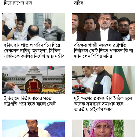
নিয়ে রাশেদ খান
সচিব
হঠাৎ হাসপাতাল পরিদর্শনে গিয়ে
বহিষ্কৃত গাজী নজরুল রাষ্ট্রপতি
দেখলেন দায়িত্ব অবহেলা, সিভিল
নির্বাচনে ভোট দিতে পারবেন কি না
সার্জনকে বদলির নির্দেশ স্বাস্থ্যমন্ত্রীর
জানালেন শিশির মনির
ইতিহাসে দ্বিতীয়বারের মতো
দুই দেশের প্রধানমন্ত্রীর বৈঠক হলে
রাষ্ট্রপতি পদে হতে যাচ্ছে ভোট
অনেক সমস্যার সমাধান হবে:
ভারতীয় হাইকমিশনার