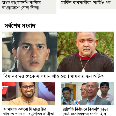
অথচ বাংলাদেশি বানিয়ে
মার্কিন ব্যবসায়ীরা: সার্জিও গর
বাংলাদেশে ঠেলে দিলো’
সর্বশেষ সংবাদ
বিমানবন্দর থেকে সালমান শাহ হত্যা মামলায় ডন আটক
জামায়াত কখনো সিদ্ধান্তে স্থির
রাষ্ট্রপতি নির্বাচনে বিএনপি ছাড়া
থাকতে পারে না: রাষ্ট্রপতির প্রার্থীতা
কেউ মনোনয়নপত্র নেননি: ইসি