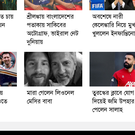
ে চায়
শ্রীলঙ্কায় বাংলাদেশের
অবশেষে নারী
য়ন
পতাকায় সাকিবের
কেলেঙ্কারি নিয়ে মু
অটোগ্রাফ, ভাইরাল নেট
খুললেন ইনফান্তিনো
দুনিয়ায়
ায়
মারা গেলেন লিওনেল
তুরস্কের ক্লাবে যোগ
ওতে
মেসির বাবা
দিয়েই জমি উপহার
পেলেন সালাহ