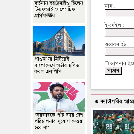
বর্তমান স্বরাষ্ট্রমন্ত্রীও ছিলেন
নাম :
টিএফআই সেলে: চিফ
প্রসিকিউটর
ই-মেইল :
ওয়েবসাইট :
পাওনা না মিটিয়েই
আপনার ইমেইল
বাংলাদেশে অর্ডার স্থগিত
করল এলপিপি
এ ক্যাটাগরির আর
‘সরকারকে পাঁচ বছর দেশ
পরিচালনার সুযোগ দেওয়া
হবে না’