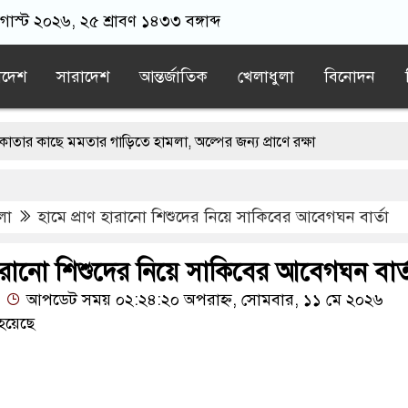
াস্ট ২০২৬, ২৫ শ্রাবণ ১৪৩৩ বঙ্গাব্দ
াদেশ
সারাদেশ
আন্তর্জাতিক
খেলাধুলা
বিনোদন
মমতার গাড়িতে হামলা, অল্পের জন্য প্রাণে রক্ষা
শে ফিরে আইনের মুখোমুখি হবেন: সমাজকল্যাণমন্ত্রী
লা
হামে প্রাণ হারানো শিশুদের নিয়ে সাকিবের আবেগঘন বার্তা
: প্রধানমন্ত্রী
তেহরানের ফাঁদে পড়ে নিজ দেশেই অনিশ্চয়তায় ট্রাম্প
ায় কথা বলছে: মির্জা ফখরুল
বাবুনগর মাদ্রাসায় প্রধানমন্ত্রী
হারানো শিশুদের নিয়ে সাকিবের আবেগঘন বার্
আপডেট সময় ০২:২৪:২০ অপরাহ্ন, সোমবার, ১১ মে ২০২৬
হয়েছে