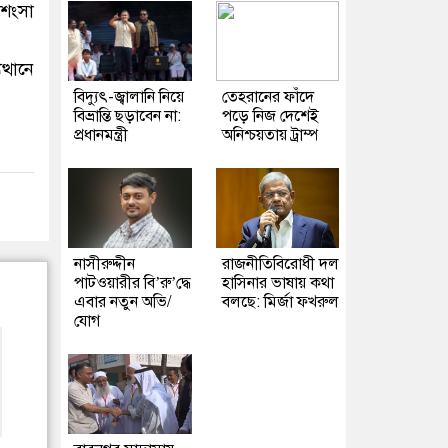
রশংসা
্থানে
বিদ্যুৎ-জ্বালানি নিয়ে
তেহরানের ফাঁদে
বিভ্রান্তি ছড়াবেন না:
পড়ে নিজ দেশেই
প্রধানমন্ত্রী
অনিশ্চয়তায় ট্রাম্প
নাসীরুদ্দীন
রাজনীতিবিরোধী দল
পাটওয়ারীর বি’রু’দ্ধে
হাসিনার ভাষায় কথা
এবার নতুন অভি/
বলছে: মির্জা ফখরুল
যোগ