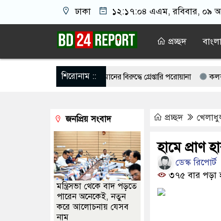
ঢাকা
১২:১৭:০৪ এএম
, রবিবার, ০৯ অগ
প্রচ্ছদ
বাংল
শিরোনাম ::
উইং কমান্ডার সাইফুর রহমানের বিরুদ্ধে গ্রেপ্তারি পরোয়ানা
কলকাতার কাছে 
ায় শীর্ষ আলেমদের সঙ্গে বৈঠকে প্রধানমন্ত্রী
শেখ হাসিনার সাহস থাকলে দে
প্রচ্ছদ
খেলাধু
জনপ্রিয় সংবাদ
 বুকে জড়িয়ে ধরলেন প্রধানমন্ত্রী
বিদ্যুৎ-জ্বালানি নিয়ে বিভ্রান্তি ছড়াবেন না
াটওয়ারীর বি’রু’দ্ধে এবার নতুন অভি/যোগ
রাজনীতিবিরোধী দল হাসিনার ভাষ
হামে প্রাণ 
ডেস্ক রিপোর্ট
৩৭৫ বার পড়া 
মন্ত্রিসভা থেকে বাদ পড়তে
পারেন অনেকেই, নতুন
করে আলোচনায় যেসব
নাম