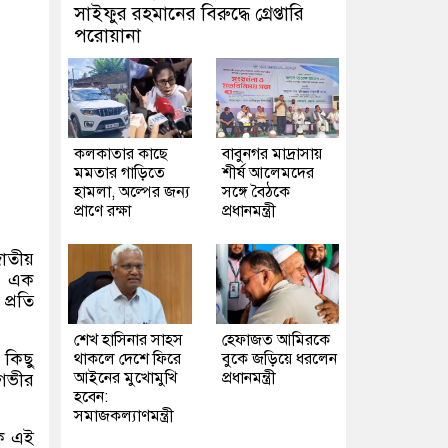
সাইফুর রহমানের বিরুদ্ধে গ্রেপ্তারি
পরোয়ানা
কলকাতার কাছে
বাবুনগর মাদ্রাসায়
মমতার গাড়িতে
শীর্ষ আলেমদের
হামলা, অল্পের জন্য
সঙ্গে বৈঠকে
প্রাণে রক্ষা
প্রধানমন্ত্রী
াতীয়
া এক
প্রতি
শেখ হাসিনার সাহস
হেফাজত আমিরকে
 কিছু
থাকলে দেশে ফিরে
বুকে জড়িয়ে ধরলেন
আইনের মুখোমুখি
প্রধানমন্ত্রী
 গভীর
হবেন:
সমাজকল্যাণমন্ত্রী
েক এই