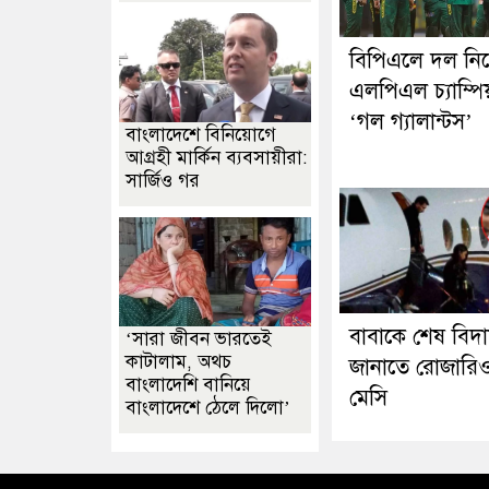
বিপিএলে দল নিত
এলপিএল চ্যাম্পি
‘গল গ্যালান্টস’
বাংলাদেশে বিনিয়োগে
আগ্রহী মার্কিন ব্যবসায়ীরা:
সার্জিও গর
বাবাকে শেষ বিদ
‘সারা জীবন ভারতেই
কাটালাম, অথচ
জানাতে রোজারি
বাংলাদেশি বানিয়ে
মেসি
বাংলাদেশে ঠেলে দিলো’