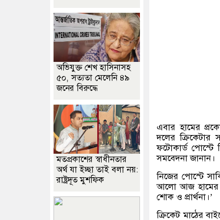
অভিযুক্ত শেখ হাসিনাসহ
৫০, সত্যতা মেলেনি ৪৯
জনের বিরুদ্ধে
এবার হামের প্রকো
দলের ক্রিকেটার
ফটোকার্ড পোস্টে 
সমবেদনা জানান।
মতপ্রকাশের স্বাধীনতার
অর্থ যা ইচ্ছা তাই বলা নয়:
নিজের পোস্টে সা
রাষ্ট্রদূত মুশফিক
আলো আজ হামের প্র
শোক ও প্রার্থনা।’
ক্রিকেট মাঠের বাই