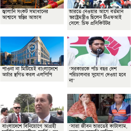
জ্বালানি সংকট সমাধানের
ভারতে নেওয়ার আগে বর্তমান
আশ্বাসে স্বস্তির আভাস
স্বরাষ্ট্রমন্ত্রীও ছিলেন টিএফআই
সেলে: চিফ প্রসিকিউটর
পাওনা না মিটিয়েই বাংলাদেশে
‘সরকারকে পাঁচ বছর দেশ
অর্ডার স্থগিত করল এলপিপি
পরিচালনার সুযোগ দেওয়া হবে
না’
বাংলাদেশে বিনিয়োগে আগ্রহী
‘সারা জীবন ভারতেই কাটালাম,