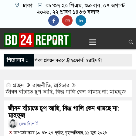
ঢাকা
০৯:৩৭:২১ পিএম
, শুক্রবার, ০৭ অগাস্ট
২০২৬, ২২ শ্রাবণ ১৪৩৩ বঙ্গাব্দ
শিরোনাম ::
ির্মুহভাবে তালিকা প্রণয়ন করবে ট্রাস্কফোর্স: স্বরাষ্ট্রমন্ত্রী
 নয় আমাদের মিত্র, অচিরেই আমাদের সঙ্গে মিশে যাবে:
প্রচ্ছদ
রাজনীতি
,
স্লাইডার
জীবন বাঁচাতে চুপ আছি, কিন্তু গালি কেন থামছে না: মাহফুজ
র ইমামতি নয়, জাতির দায়িত্ব নিতে হবে ওলামায়ে
জীবন বাঁচাতে চুপ আছি, কিন্তু গালি কেন থামছে না:
ুদ্দীন
মাহফুজ
মসজিদ থেকে খুলে ফেলা হচ্ছে মাইক, শুভেন্দু বলছেন-
ডেস্ক রিপোর্ট
আপডেট সময় ১০:৪৮:২৭ পূর্বাহ্ন, বৃহস্পতিবার, ১১ জুন ২০২৬