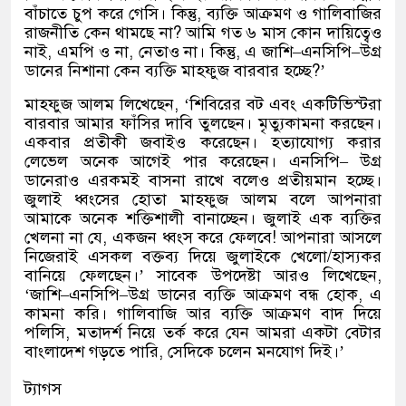
বাঁচাতে চুপ করে গেসি। কিন্তু
,
ব্যক্তি আক্রমণ ও গালিবাজির
রাজনীতি কেন থামছে না
?
আমি গত ৬ মাস কোন দায়িত্বেও
নাই
,
এমপি ও না
,
নেতাও না। কিন্তু
,
এ জাশি
–
এনসিপি
–
উগ্র
ডানের নিশানা কেন ব্যক্তি মাহফুজ বারবার হচ্ছে
?’
মাহফুজ আলম লিখেছেন
, ‘
শিবিরের বট এবং একটিভিস্টরা
বারবার আমার ফাঁসির দাবি তুলছেন। মৃত্যুকামনা করছেন।
একবার প্রতীকী জবাইও করেছেন। হত্যাযোগ্য করার
লেভেল অনেক আগেই পার করেছেন। এনসিপি
–
উগ্র
ডানেরাও এরকমই বাসনা রাখে বলেও প্রতীয়মান হচ্ছে।
জুলাই ধ্বংসের হোতা মাহফুজ আলম বলে আপনারা
আমাকে অনেক শক্তিশালী বানাচ্ছেন। জুলাই এক ব্যক্তির
খেলনা না যে
,
একজন ধ্বংস করে ফেলবে
!
আপনারা আসলে
নিজেরাই এসকল বক্তব্য দিয়ে জুলাইকে খেলো
/
হাস্যকর
বানিয়ে ফেলছেন।
’
সাবেক উপদেষ্টা আরও লিখেছেন
,
‘
জাশি
–
এনসিপি
–
উগ্র ডানের ব্যক্তি আক্রমণ বন্ধ হোক
,
এ
কামনা করি। গালিবাজি আর ব্যক্তি আক্রমণ বাদ দিয়ে
পলিসি
,
মতাদর্শ নিয়ে তর্ক করে যেন আমরা একটা বেটার
বাংলাদেশ গড়তে পারি
,
সেদিকে চলেন মনযোগ দিই।
’
ট্যাগস