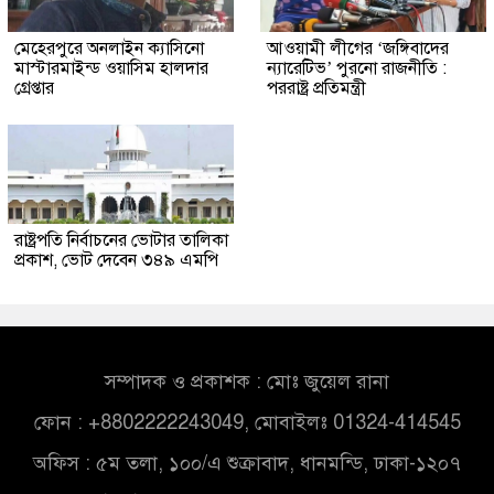
মেহেরপুরে অনলাইন ক্যাসিনো
আওয়ামী লীগের ‘জঙ্গিবাদের
মাস্টারমাইন্ড ওয়াসিম হালদার
ন্যারেটিভ’ পুরনো রাজনীতি :
গ্রেপ্তার
পররাষ্ট্র প্রতিমন্ত্রী
রাষ্ট্রপতি নির্বাচনের ভোটার তালিকা
প্রকাশ, ভোট দেবেন ৩৪৯ এমপি
সম্পাদক ও প্রকাশক : মোঃ জুয়েল রানা
ফোন : +8802222243049, মোবাইলঃ 01324-414545
অফিস : ৫ম তলা, ১০০/এ শুক্রাবাদ, ধানমন্ডি, ঢাকা-১২০৭