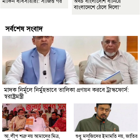
মার্কিন ব্যবসায়ীরা: সার্জিও গর
অথচ বাংলাদেশি বানিয়ে
বাংলাদেশে ঠেলে দিলো’
সর্বশেষ সংবাদ
মাদক নির্মূলে নির্মুহভাবে তালিকা প্রণয়ন করবে ট্রাস্কফোর্স:
স্বরাষ্ট্রমন্ত্রী
আ.লীগ শত্রু নয় আমাদের মিত্র,
শুধু মসজিদের ইমামতি নয়, জাতির