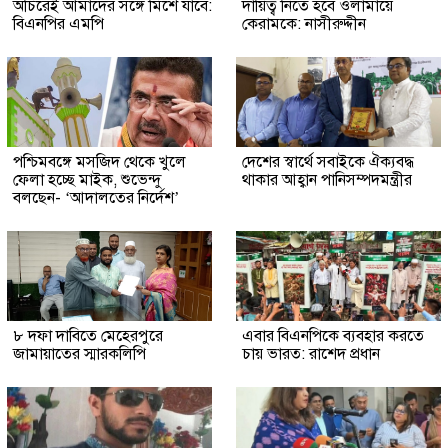
অচিরেই আমাদের সঙ্গে মিশে যাবে:
দায়িত্ব নিতে হবে ওলামায়ে
বিএনপির এমপি
কেরামকে: নাসীরুদ্দীন
পশ্চিমবঙ্গে মসজিদ থেকে খুলে
দেশের স্বার্থে সবাইকে ঐক্যবদ্ধ
ফেলা হচ্ছে মাইক, শুভেন্দু
থাকার আহ্বান পানিসম্পদমন্ত্রীর
বলছেন- ‘আদালতের নির্দেশ’
৮ দফা দাবিতে মেহেরপুরে
এবার বিএনপিকে ব্যবহার করতে
জামায়াতের স্মারকলিপি
চায় ভারত: রাশেদ প্রধান