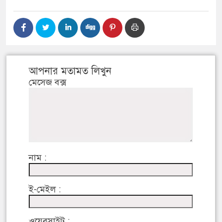
আপনার মতামত লিখুন
মেসেজ বক্স
নাম :
ই-মেইল :
ওয়েবসাইট :