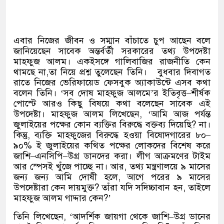
এবার নিজের জীবন ও সম্মান বাঁচাতে চুপ আছেন বলে
জানিয়েছেন সাবেক অন্তর্বর্তী সরকারের তথ্য উপদেষ্টা
মাহফুজ আলম। একইসঙ্গে গালিবাজির রাজনীতি কেন
থামছে না
,
তা নিয়ে প্রশ্ন তুলেছেন তিনি।
বুধবার দিবাগত
রাতে নিজের ভেরিফায়েড ফেসবুক অ্যাকাউন্টে এসব কথা
বলেন তিনি।
‘
সব দোষ মাহফুজ আলমে
’
র ইতিবৃত্ত
–
শীর্ষক
পোস্টে আরও কিছু বিষয়ে কথা বলেছেন সাবেক এই
উপদেষ্টা। মাহফুজ আলম লিখেছেন
, ‘
আমি আজ পর্যন্ত
জুলাইয়ের পক্ষের কোন ব্যক্তির বিরুদ্ধে বক্তব্য দিয়েছি
?
না।
কিন্তু
,
ব্যক্তি মাহফুজের বিরুদ্ধে হওয়া বিষোদগারের ৮০
–
৯০
%
ই জুলাইয়ের কথিত পক্ষের লোকদের বিশেষ করে
জাশি
–
এনসিপি
–
উগ্র ডানদের করা। লীগ আক্রমণের টাইম
আর স্পেসই খুঁজে পাচ্ছে না। আর
,
তথ্য মন্ত্রণালয়ে ৯ মাসের
জন্য জন্য আমি দোষী হলে
,
আগে পরের ৯ মাসের
উপদেষ্টারা কেন দায়মুক্ত
?
তাঁরা যদি সদিচ্চাবান হন
,
তাইলে
মাহফুজ আলম গাদ্দার কেন
?’
তিনি লিখেছেন
, ‘
আদর্শিক জায়গা থেকে জাশি
–
উগ্র ডানের