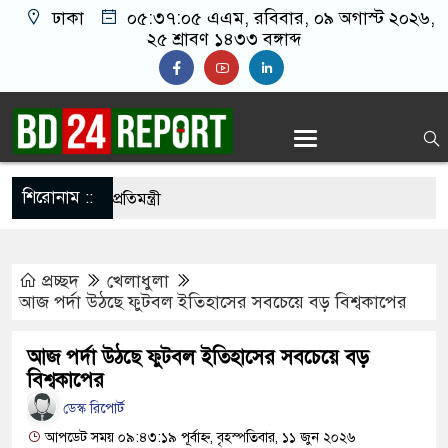
ঢাকা
০৫:৩৭:০৬ এএম
, রবিবার, ০৯ অগাস্ট ২০২৬,
২৫ শ্রাবণ ১৪৩৩ বঙ্গাব্দ
শিরোনাম ::
েলেন ৬ মন্ত্রী-প্রতিমন্ত্রী
যাতনের শিকার হয়ে দেশে ফিরেছেন ৭০ হাজার নারী কর্মী
প্রচ্ছদ
খেলাধুলা
খ হাসিনা বিতর্ক: বাংলাদেশ-ভারত সম্পর্কে আস্থার সংকট?
আজ পর্দা উঠছে ফুটবল ইতিহাসের সবচেয়ে বড় বিশ্বকাপের
িয়ায় আক্র’ম’ণা’ত্ম’ক বক্তব্য ব’ন্ধ করুন : জামায়াত
আজ পর্দা উঠছে ফুটবল ইতিহাসের সবচেয়ে বড়
বিশ্বকাপের
ডেস্ক রিপোর্ট
খ হাসিনা বিতর্ক: বাংলাদেশ-ভারত সম্পর্কে টানাপোড়েন কি
আপডেট সময় ০৯:৪৩:১৯ পূর্বাহ্ন, বৃহস্পতিবার, ১১ জুন ২০২৬