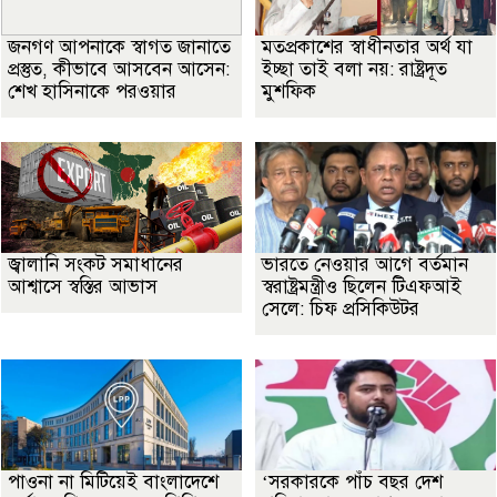
জনগণ আপনাকে স্বাগত জানাতে
মতপ্রকাশের স্বাধীনতার অর্থ যা
প্রস্তুত, কীভাবে আসবেন আসেন:
ইচ্ছা তাই বলা নয়: রাষ্ট্রদূত
শেখ হাসিনাকে পরওয়ার
মুশফিক
জ্বালানি সংকট সমাধানের
ভারতে নেওয়ার আগে বর্তমান
আশ্বাসে স্বস্তির আভাস
স্বরাষ্ট্রমন্ত্রীও ছিলেন টিএফআই
সেলে: চিফ প্রসিকিউটর
পাওনা না মিটিয়েই বাংলাদেশে
‘সরকারকে পাঁচ বছর দেশ