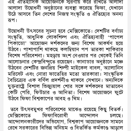
এই ঐতিহাসিক আয়োজনকে স্মরণীয় করে রাখতে আলাদা
আলাদা উদ্বোধনী অনুষ্ঠানের ব্যবস্থা করেছে ফিফা
,
যেখানে
উঠে আসবে তিন দেশের নিজস্ব সংস্কৃতি ও ঐতিহ্যের অনন্য
রূপ।
উদ্বোধনী উৎসবের সূচনা হবে মেক্সিকোতে। দেশটির বর্ণাঢ্য
সংস্কৃতি
,
আধুনিক লোকশিল্প এবং ঐতিহ্যবাহী
‘
পাপেল
পিকাডো
’
আয়োজন দর্শকদের জন্য বিশেষ আকর্ষণ হয়ে
উঠবে। পাশাপাশি থাকছে কলম্বিয়ান পপ তারকা শাকিরার
বিশেষ পরিবেশনা। মহড়ায় অংশ নেওয়ার পর থেকেই তিনি
আলোচনার কেন্দ্রবিন্দুতে রয়েছেন। কানাডার অনুষ্ঠানে মঞ্চে
উঠবেন দেশটির জনপ্রিয় শিল্পী মাইকেল বাবল
,
অ্যালানিস
মরিসেট এবং নোরা ফাতেহির মতো তারকারা। সাংস্কৃতিক
বৈচিত্র্যের এক বর্ণিল প্রদর্শনীও থাকবে সেখানে। অন্যদিকে
যুক্তরাষ্ট্রে বিশাল ভিজ্যুয়াল শোর সঙ্গে দর্শকদের মাতাবেন
কেটি পেরি
,
ফিউচার ও আনিতা। বিশেষ আয়োজনে ফুটে
উঠবে ফিফা বিশ্বকাপের আবহ ও থিম।
তবে উৎসবমুখর পরিবেশের মাঝেও রয়েছে কিছু বিতর্ক।
মেক্সিকোতে ফিফাবিরোধী আন্দোলন চলছে।
আন্দোলনকারীদের অভিযোগ
,
বিশ্বকাপ আয়োজনকে সামনে
রেখে সরকারের বিভিন্ন অনিয়ম ও বিতর্কিত কর্মকাণ্ড আড়াল