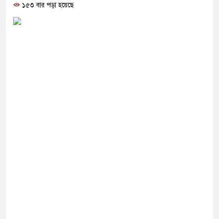
১৫৩ বার পড়া হয়েছে
 পর নতুন ইতিহাস গড়তে যাচ্ছে জামায়াত
 না বিরোধী দল কিসের বিরোধিতা করে: মান্না
লিকপ্টার বিধ্বস্ত হয়ে চালকসহ নিহত ৪
থে প্রধানমন্ত্রী তারেক রহমান
ন জুলাইয়ের শহীদ ও আহত পরিবারের ১০ সদস্য