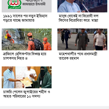
১৯৯১ সালের পর নতুন ইতিহাস
মানুষ বোঝেই না বিরোধী দল
গড়তে যাচ্ছে জামায়াত
কিসের বিরোধিতা করে: মান্না
ব্রাজিলে হেলিকপ্টার বিধ্বস্ত হয়ে
মহেশখালীর পথে প্রধানমন্ত্রী
চালকসহ নিহত ৪
তারেক রহমান
চাকরি পেলেন জুলাইয়ের শহীদ ও
আহত পরিবারের ১০ সদস্য