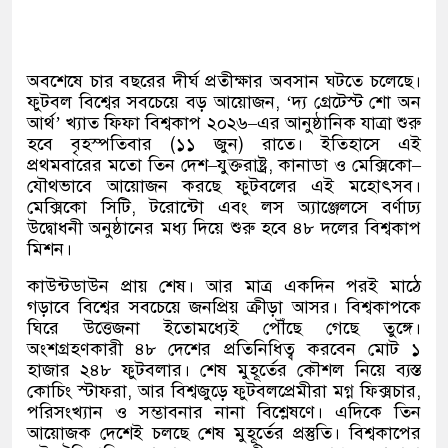
অবশেষে চার বছরের দীর্ঘ প্রতীক্ষার অবসান ঘটতে চলেছে।
ফুটবল বিশ্বের সবচেয়ে বড় আয়োজন
, ‘
দ্য গ্রেটেস্ট শো অন
আর্থ
’
খ্যাত ফিফা বিশ্বকাপ ২০২৬
–
এর আনুষ্ঠানিক যাত্রা শুরু
হবে বৃহস্পতিবার
(
১১ জুন
)
রাতে। ইতিহাসে এই
প্রথমবারের মতো তিন দেশ
–
যুক্তরাষ্ট্র
,
কানাডা ও মেক্সিকো
–
যৌথভাবে আয়োজন করছে ফুটবলের এই মহোৎসব।
মেক্সিকো সিটি
,
টরোন্টো এবং লস অ্যাঞ্জেলসে বর্ণাঢ্য
উদ্বোধনী অনুষ্ঠানের মধ্য দিয়ে শুরু হবে ৪৮ দলের বিশ্বকাপ
মিশন।
কাউন্টডাউন প্রায় শেষ। আর মাত্র একদিন পরই মাঠে
গড়াবে বিশ্বের সবচেয়ে জনপ্রিয় ক্রীড়া আসর। বিশ্বকাপকে
ঘিরে উত্তেজনা ইতোমধ্যেই পৌঁছে গেছে তুঙ্গে।
অংশগ্রহণকারী ৪৮ দেশের প্রতিনিধিত্ব করবেন মোট ১
হাজার ২৪৮ ফুটবলার। শেষ মুহূর্তের কৌশল নিয়ে ব্যস্ত
কোচিং স্টাফরা
,
আর বিশ্বজুড়ে ফুটবলপ্রেমীরা মগ্ন ফিক্সচার
,
পরিসংখ্যান ও সম্ভাবনার নানা বিশ্লেষণে। এদিকে তিন
আয়োজক দেশেই চলছে শেষ মুহূর্তের প্রস্তুতি। বিশ্বকাপের