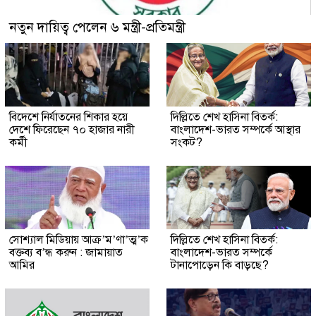
নতুন দায়িত্ব পেলেন ৬ মন্ত্রী-প্রতিমন্ত্রী
বিদেশে নির্যাতনের শিকার হয়ে
দিল্লিতে শেখ হাসিনা বিতর্ক:
দেশে ফিরেছেন ৭০ হাজার নারী
বাংলাদেশ-ভারত সম্পর্কে আস্থার
কর্মী
সংকট?
সোশ্যাল মিডিয়ায় আক্র’ম’ণা’ত্ম’ক
দিল্লিতে শেখ হাসিনা বিতর্ক:
বক্তব্য ব’ন্ধ করুন : জামায়াত
বাংলাদেশ-ভারত সম্পর্কে
আমির
টানাপোড়েন কি বাড়ছে?