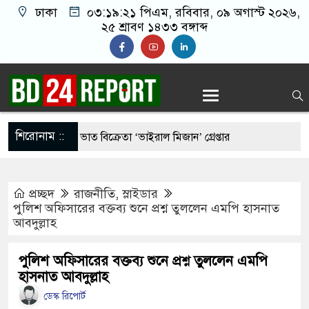
ঢাকা
০৩:১৯:২২ পিএম
, রবিবার, ০৯ অগাস্ট ২০২৬,
২৫ শ্রাবণ ১৪৩৩ বঙ্গাব্দ
শিরোনাম ::
র মাংস দিয়ে ভাত বিক্রেতা ‘ভাইরাল মিজান’ গ্রেপ্তার
ীর কাছে হেফাজতের ৯ দফা, ইসলামবিরোধী আইন না করার
প্রচ্ছদ
রাজনীতি
,
স্লাইডার
পুলিশ অফিসারের বক্তব্য শুনে প্রশ্ন তুললেন এমপি হাসনাত
আবদুল্লাহ
‘আমেরিকান ষড়’য’ন্ত্র’তত্ত্ব’ নিয়ে প্রশ্ন তুললেন
পুলিশ অফিসারের বক্তব্য শুনে প্রশ্ন তুললেন এমপি
হাসনাত আবদুল্লাহ
ডেন্ট পদে মির্জা ফখরুল নির্বাচিত
ডেস্ক রিপোর্ট