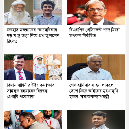
ফরহাদ মজহারের ‘আমেরিকান
বিএনপির প্রেসিডেন্ট পদে মির্জা
ষড়’য’ন্ত্র’তত্ত্ব’ নিয়ে প্রশ্ন তুললেন
ফখরুল নির্বাচিত
রিফাত
বিমান বাহিনীর উইং কমান্ডার
শেখ হাসিনার সাহস থাকলে
সাইফুর রহমানের বিরুদ্ধে
দেশে ফিরে আইনের মুখোমুখি
গ্রেপ্তারি পরোয়ানা
হবেন: সমাজকল্যাণমন্ত্রী