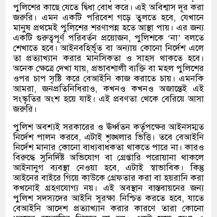
পুলিশের কাছে যেতে দ্বিধা বোধ করে। এই অবিশ্বাস দূর করা
জরুরি। এমন একটি পরিবেশ গড়ে তুলতে হবে
,
যেখানে
মানুষ প্রথমেই পুলিশের শরণাপন্ন হতে আস্থা পায়। এর জন্য
একটি গুরুত্বপূর্ণ পরিবর্তন প্রয়োজন
,
পুলিশকে
‘
না
’
বলতে
শেখাতে হবে। আইনবহির্ভূত বা অন্যায় কোনো নির্দেশ এলে
তা প্রত্যাখ্যান করার মানসিকতা ও সাহস থাকতে হবে।
অনেক ক্ষেত্রে দেখা যায়
,
প্রভাবশালী ব্যক্তি বা মহল পুলিশের
ওপর চাপ সৃষ্টি করে বেআইনি কাজ করাতে চায়। এমনকি
আমরা
,
জনপ্রতিনিধিরাও
,
কখনও কখনও অজান্তেই এই
সংস্কৃতির অংশ হয়ে যাই। এই প্রবণতা থেকে বেরিয়ে আসা
জরুরি।
পুলিশ অবশ্যই সরকারের ও ঊর্ধ্বতন কর্তৃপক্ষের আইনসম্মত
নির্দেশ পালন করবে
,
এটাই শৃঙ্খলার ভিত্তি। তবে বেআইনি
নির্দেশ মানার কোনো বাধ্যবাধকতা থাকতে পারে না। কারও
বিরুদ্ধে সুনির্দিষ্ট অভিযোগ বা গ্রেপ্তারি পরোয়ানা থাকলে
আইনানুগ ব্যবস্থা নেওয়া হবে
,
এটাই স্বাভাবিক। কিন্তু
আইনের বাইরে গিয়ে কাউকে গ্রেফতার করা বা হয়রানি করা
কখনোই গ্রহণযোগ্য নয়। এই অবস্থান বাস্তবায়নের জন্য
পুলিশ সদস্যদের আইনি সুরক্ষা নিশ্চিত করতে হবে
,
যাতে
বেআইনি আদেশ প্রত্যাখ্যান করার কারণে তারা কোনো