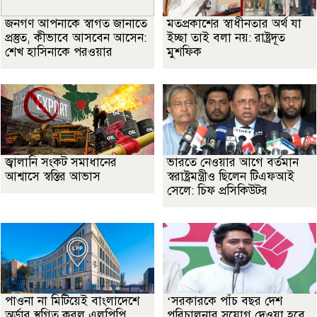
জনগণ আপনাকে স্বাগত জানাতে
মতপ্রকাশের স্বাধীনতার অর্থ যা
প্রস্তুত, কীভাবে আসবেন আসেন:
ইচ্ছা তাই বলা নয়: রাষ্ট্রদূত
শেখ হাসিনাকে পরওয়ার
মুশফিক
জ্বালানি সংকট সমাধানের
ভারতে নেওয়ার আগে বর্তমান
আশ্বাসে স্বস্তির আভাস
স্বরাষ্ট্রমন্ত্রীও ছিলেন টিএফআই
সেলে: চিফ প্রসিকিউটর
পাওনা না মিটিয়েই বাংলাদেশে
‘সরকারকে পাঁচ বছর দেশ
অর্ডার স্থগিত করল এলপিপি
পরিচালনার সুযোগ দেওয়া হবে