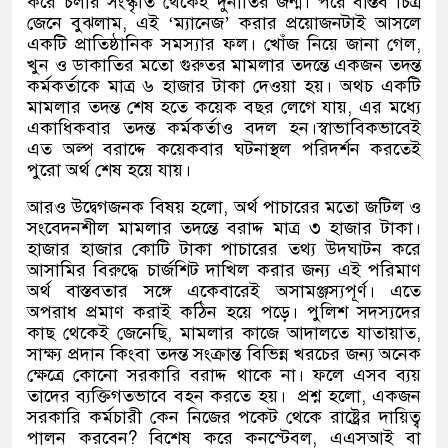
করে চলার সংস্কৃতি থেকেই দুর্নীতির জন্ম। পরে বাস্তব চিত্র
জেনে বুঝলাম
,
এই
‘
ম্যানেজ
’
করার প্রয়োজনটাই আসলে
একটি প্রাতিষ্ঠানিক সমস্যার ফল। খোঁজ নিয়ে জানা গেল
,
খুন ও ডাকাতির মতো গুরুতর মামলার তদন্তে একজন তদন্ত
কর্মকর্তাকে মাত্র ৬ হাজার টাকা দেওয়া হয়। অথচ একটি
মামলার তদন্ত শেষ হতে কয়েক বছর লেগে যায়
,
এর মধ্যে
একাধিকবার তদন্ত কর্মকর্তাও বদল হন।স্বাভাবিকভাবেই
এত অল্প বরাদ্দে কয়েকবার ঘটনাস্থল পরিদর্শন করতেই
পুরো অর্থ শেষ হয়ে যায়।
আরও উদ্বেগজনক বিষয় হলো
,
অর্থ পাচারের মতো জটিল ও
সংবেদনশীল মামলার তদন্তে বরাদ্দ মাত্র ৩ হাজার টাকা।
হাজার হাজার কোটি টাকা পাচারের তথ্য উদ্ঘাটন করে
আসামির বিরুদ্ধে চার্জশিট দাখিল করার জন্য এই পরিমাণ
অর্থ বাস্তবতার সঙ্গে একেবারেই অসামঞ্জস্যপূর্ণ। এতে
অপরাধ প্রমাণ করাই কঠিন হয়ে পড়ে। পুলিশ সদস্যদের
কাছ থেকেই জেনেছি
,
মামলার কাজে আদালতে যাতায়াত
,
সাক্ষ্য প্রদান কিংবা তদন্ত সংক্রান্ত বিভিন্ন খরচের জন্য অনেক
ক্ষেত্রে কোনো সরকারি বরাদ্দ থাকে না। ফলে এসব ব্যয়
তাদের ব্যক্তিগতভাবে বহন করতে হয়।
প্রশ্ন হলো
,
একজন
সরকারি কর্মচারী কেন নিজের পকেট থেকে রাষ্ট্রের দায়িত্ব
পালন করবেন
?
বিশেষ করে কনস্টেবল
,
এএসআই বা