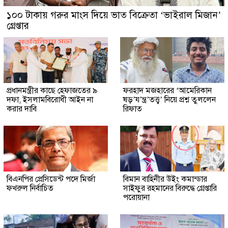
১০০ টাকায় গরুর মাংস দিয়ে ভাত বিক্রেতা ‘ভাইরাল মিজান’
গ্রেপ্তার
প্রধানমন্ত্রীর কাছে হেফাজতের ৯
ফরহাদ মজহারের ‘আমেরিকান
দফা, ইসলামবিরোধী আইন না
ষড়’য’ন্ত্র’তত্ত্ব’ নিয়ে প্রশ্ন তুললেন
করার দাবি
রিফাত
বিএনপির প্রেসিডেন্ট পদে মির্জা
বিমান বাহিনীর উইং কমান্ডার
ফখরুল নির্বাচিত
সাইফুর রহমানের বিরুদ্ধে গ্রেপ্তারি
পরোয়ানা