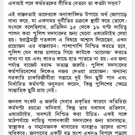
এসআই পদে কর্মরতদের সীমিত বেতনে তা কতটা সম্ভব
?
এই বাস্তবতাই তাদেরকে অনাকাঙ্ক্ষিত উপায়ে অর্থ জোগাড়ে
বাধ্য করে
,
যা একসময় দুর্নীতির চক্রকে স্থায়ী করে তোলে।
সংসদে বলেছিলাম
,
প্রতিদিন ১৫ থেকে ১৬ ঘণ্টা দায়িত্ব
পালন করা পুলিশ সদস্যদের জন্য যেনো ওভারটাইম দেয়া
হয়। স্বরাষ্ট্রমন্ত্রী গতকাল এ বিষয়ে আশ্বাস দিয়েছেন
,
এখন
প্রয়োজন এর বাস্তবায়ন। পাশাপাশি নিশ্চিত করতে হবে
,
পুলিশ যেন কাজ চালাতে গিয়ে কাউকে
‘
ম্যানেজ
’
করতে
বাধ্য না হয় এবং কারও কাছে হাত পাততে না হয়। এর জন্য
পর্যাপ্ত বাজেট বরাদ্দ অত্যন্ত জরুরি। পুলিশ সদস্যদের
কর্মপরিবেশের দিকেও নজর দেওয়া প্রয়োজন। অন্যান্য
সরকারি চাকরিজীবীরা সপ্তাহে দুই দিন ছুটি পান এবং
নির্ধারিত কর্মঘণ্টা অনুসরণ করেন
,
কিন্তু পুলিশের ক্ষেত্রে
সাপ্তাহিক ছুটি প্রায় নেই।
জনবল সংকট ও জরুরি সেবার প্রকৃতির কারণে অতিরিক্ত
কর্মঘণ্টা হয়তো অনিবার্য
,
কিন্তু তার যথাযথ প্রতিদান
,
ওভারটাইম
,
অবশ্যই নিশ্চিত করা উচিত। একই সঙ্গে
মাঠপর্যায়ে দায়িত্ব পালনকারী সদস্যদের জন্য মানসম্মত
,
স্বাস্থ্যকর ও সম্মানজনক খাবারের ব্যবস্থাও তাদের প্রাপ্য
অধিকার। জনগণের একটি বড় অংশ এখনও বিপদে পড়লে