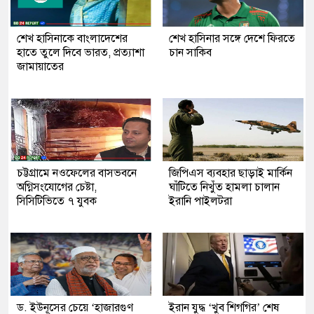
শেখ হাসিনাকে বাংলাদেশের
শেখ হাসিনার সঙ্গে দেশে ফিরতে
হাতে তুলে দিবে ভারত, প্রত্যাশা
চান সাকিব
জামায়াতের
চট্টগ্রামে নওফেলের বাসভবনে
জিপিএস ব্যবহার ছাড়াই মার্কিন
অগ্নিসংযোগের চেষ্টা,
ঘাঁটিতে নিখুঁত হামলা চালান
সিসিটিভিতে ৭ যুবক
ইরানি পাইলটরা
ড. ইউনূসের চেয়ে ‘হাজারগুণ
ইরান যুদ্ধ ‘খুব শিগগির’ শেষ