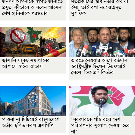
জনগণ আপনাকে স্বাগত জানাতে
মতপ্রকাশের স্বাধীনতার অর্থ যা
প্রস্তুত, কীভাবে আসবেন আসেন:
ইচ্ছা তাই বলা নয়: রাষ্ট্রদূত
শেখ হাসিনাকে পরওয়ার
মুশফিক
জ্বালানি সংকট সমাধানের
ভারতে নেওয়ার আগে বর্তমান
আশ্বাসে স্বস্তির আভাস
স্বরাষ্ট্রমন্ত্রীও ছিলেন টিএফআই
সেলে: চিফ প্রসিকিউটর
পাওনা না মিটিয়েই বাংলাদেশে
‘সরকারকে পাঁচ বছর দেশ
অর্ডার স্থগিত করল এলপিপি
পরিচালনার সুযোগ দেওয়া হবে
না’