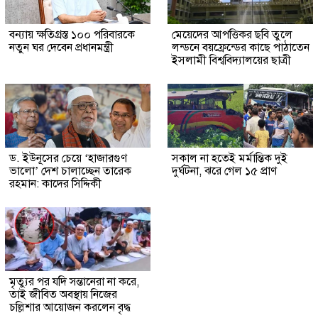
বন্যায় ক্ষতিগ্রস্ত ১০০ পরিবারকে
মেয়েদের আপত্তিকর ছবি তুলে
নতুন ঘর দেবেন প্রধানমন্ত্রী
লন্ডনে বয়ফ্রেন্ডের কাছে পাঠাতেন
ইসলামী বিশ্ববিদ্যালয়ের ছাত্রী
ড. ইউনূসের চেয়ে ‘হাজারগুণ
সকাল না হতেই মর্মান্তিক দুই
ভালো’ দেশ চালাচ্ছেন তারেক
দুর্ঘটনা, ঝরে গেল ১৫ প্রাণ
রহমান: কাদের সিদ্দিকী
মৃত্যুর পর যদি সন্তানেরা না করে,
তাই জীবিত অবস্থায় নিজের
চল্লিশার আয়োজন করলেন বৃদ্ধ