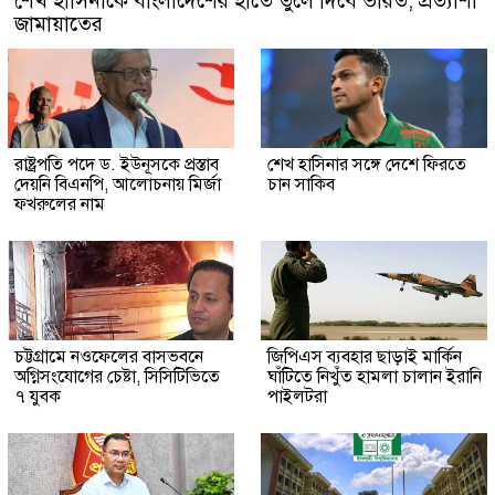
শেখ হাসিনাকে বাংলাদেশের হাতে তুলে দিবে ভারত, প্রত্যাশা
জামায়াতের
রাষ্ট্রপতি পদে ড. ইউনূসকে প্রস্তাব
শেখ হাসিনার সঙ্গে দেশে ফিরতে
দেয়নি বিএনপি, আলোচনায় মির্জা
চান সাকিব
ফখরুলের নাম
চট্টগ্রামে নওফেলের বাসভবনে
জিপিএস ব্যবহার ছাড়াই মার্কিন
অগ্নিসংযোগের চেষ্টা, সিসিটিভিতে
ঘাঁটিতে নিখুঁত হামলা চালান ইরানি
৭ যুবক
পাইলটরা