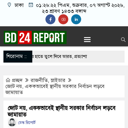
ঢাকা
০১:২৬:২৩ পিএম
, শুক্রবার, ০৭ অগাস্ট
২০২৬, ২৩ শ্রাবণ ১৪৩৩ বঙ্গাব্দ
শিরোনাম ::
কে বাংলাদেশের হাতে তুলে দিবে ভারত, প্রত্যাশা
প্রচ্ছদ
রাজনীতি
,
স্লাইডার
পদে ড. ইউনূসকে প্রস্তাব দেয়নি বিএনপি, আলোচনায় মির্জা
জোট নয়, এককভাবেই স্থানীয় সরকার নির্বাচন লড়বে
জামায়াত
র সঙ্গে দেশে ফিরতে চান সাকিব
জোট নয়, এককভাবেই স্থানীয় সরকার নির্বাচন লড়বে
জামায়াত
 নওফেলের বাসভবনে অগ্নিসংযোগের চেষ্টা, সিসিটিভিতে ৭
ডেস্ক রিপোর্ট