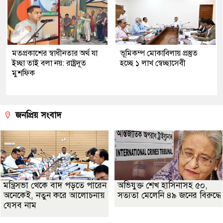
মতপ্রকাশের স্বাধীনতার অর্থ যা
ভূমিকম্প মোকাবিলায় প্রস্তুত
ইচ্ছা তাই বলা নয়: রাষ্ট্রদূত
হচ্ছে ১ লাখ স্বেচ্ছাসেবী
মুশফিক
জনপ্রিয় সংবাদ
মন্ত্রিসভা থেকে বাদ পড়তে পারেন
অভিযুক্ত শেখ হাসিনাসহ ৫০,
অনেকেই, নতুন করে আলোচনায়
সত্যতা মেলেনি ৪৯ জনের বিরুদ্ধে
যেসব নাম