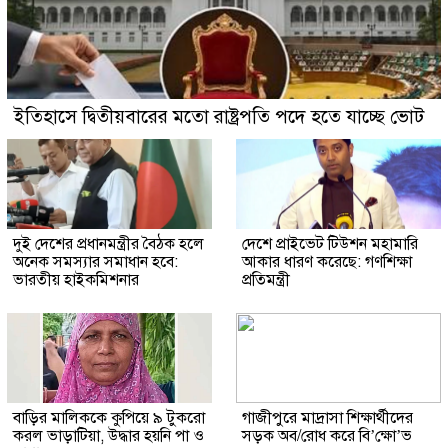
ইতিহাসে দ্বিতীয়বারের মতো রাষ্ট্রপতি পদে হতে যাচ্ছে ভোট
দুই দেশের প্রধানমন্ত্রীর বৈঠক হলে
দেশে প্রাইভেট টিউশন মহামারি
অনেক সমস্যার সমাধান হবে:
আকার ধারণ করেছে: গণশিক্ষা
ভারতীয় হাইকমিশনার
প্রতিমন্ত্রী
বাড়ির মালিককে কুপিয়ে ৯ টুকরো
গাজীপুরে মাদ্রাসা শিক্ষার্থীদের
করল ভাড়াটিয়া, উদ্ধার হয়নি পা ও
সড়ক অব/রোধ করে বি’ক্ষো’ভ