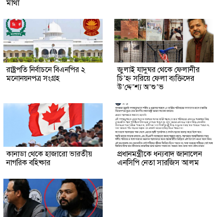
মাথা
রাষ্ট্রপতি নির্বাচনে বিএনপির ২
জুলাই যাদুঘর থেকে ফেলানীর
মনোনয়নপত্র সংগ্রহ
চি’হ্ন সরিয়ে ফেলা ব্যক্তিদের
উ’দ্দে’শ্য অ’শু’ভ
কানাডা থেকে হাজারো ভারতীয়
প্রধানমন্ত্রীকে ধন্যবাদ জানালেন
নাগরিক বহিষ্কার
এনসিপি নেতা সারজিস আলম