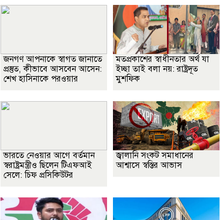
জনগণ আপনাকে স্বাগত জানাতে
মতপ্রকাশের স্বাধীনতার অর্থ যা
প্রস্তুত, কীভাবে আসবেন আসেন:
ইচ্ছা তাই বলা নয়: রাষ্ট্রদূত
শেখ হাসিনাকে পরওয়ার
মুশফিক
ভারতে নেওয়ার আগে বর্তমান
জ্বালানি সংকট সমাধানের
স্বরাষ্ট্রমন্ত্রীও ছিলেন টিএফআই
আশ্বাসে স্বস্তির আভাস
সেলে: চিফ প্রসিকিউটর