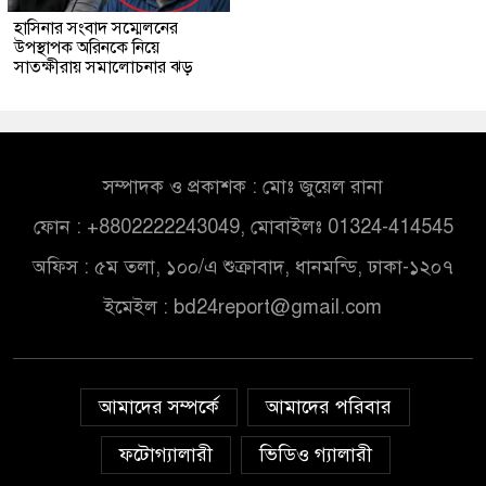
হাসিনার সংবাদ সম্মেলনের
উপস্থাপক অরিনকে নিয়ে
সাতক্ষীরায় সমালোচনার ঝড়
সম্পাদক ও প্রকাশক : মোঃ জুয়েল রানা
ফোন : +8802222243049, মোবাইলঃ 01324-414545
অফিস : ৫ম তলা, ১০০/এ শুক্রাবাদ, ধানমন্ডি, ঢাকা-১২০৭
ইমেইল :
bd24report@gmail.com
আমাদের সম্পর্কে
আমাদের পরিবার
ফটোগ্যালারী
ভিডিও গ্যালারী