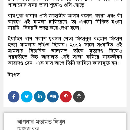
পালানোর সময় তারা শূন্যেও গুলি ছোড়ে।
রামপুরা থানার ওসি জাহাঙ্গীর আলম বলেন, কারা এবং কী
কারণে এই হামলা চালিয়েছে, তা এখনো নিশ্চিত হওয়া
যায়নি। বিষয়টি তদন্ত করে দেখা হচ্ছে।
ইয়াছিন খান পলাশ যুবদল নেতা মিজানুর রহমান মিজান
হত্যা মামলায় দণ্ডিত ছিলেন। ২০০২ সালে সংঘটিত ওই
মামলায় বিচারিক আদালত তাঁকে মৃত্যুদণ্ড দিলেও
পরবর্তীতে উচ্চ আদালত সেই সাজা কমিয়ে যাবজ্জীবন
কারাদণ্ড দেন। এক মাস আগে তিনি জামিনে কারামুক্ত হন।
ট্যাগস
আপনার মতামত লিখুন
মেসেজ বক্স