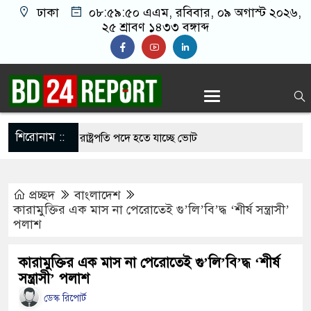
ঢাকা
০৮:৫৯:৫১ এএম
, রবিবার, ০৯ অগাস্ট ২০২৬,
২৫ শ্রাবণ ১৪৩৩ বঙ্গাব্দ
শিরোনাম ::
িতীয়বারের মতো রাষ্ট্রপতি পদে হতে যাচ্ছে ভোট
্রধানমন্ত্রীর বৈঠক হলে অনেক সমস্যার সমাধান হবে:
প্রচ্ছদ
বাংলাদেশ
মিশনার
কারামুক্তির এক মাস না পেরোতেই গু’লি’বি’দ্ধ ‘শীর্ষ সন্ত্রাসী’
পলাশ
ভেট টিউশন মহামারি আকার ধারণ করেছে: গণশিক্ষা
কারামুক্তির এক মাস না পেরোতেই গু’লি’বি’দ্ধ ‘শীর্ষ
সন্ত্রাসী’ পলাশ
ককে কুপিয়ে ৯ টুকরো করল ভাড়াটিয়া, উদ্ধার হয়নি পা ও
ডেস্ক রিপোর্ট