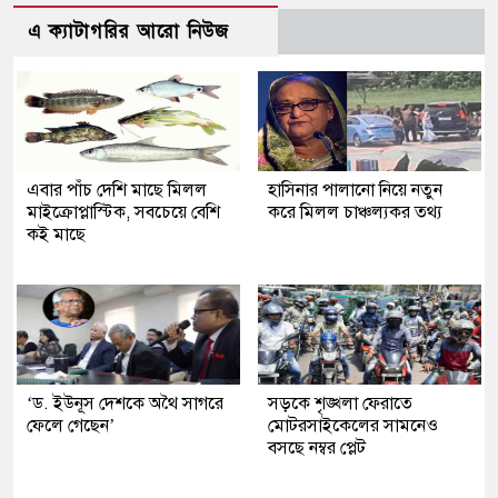
এ ক্যাটাগরির আরো নিউজ
এবার পাঁচ দেশি মাছে মিলল
হাসিনার পালানো নিয়ে নতুন
মাইক্রোপ্লাস্টিক, সবচেয়ে বেশি
করে মিলল চাঞ্চল্যকর তথ্য
কই মাছে
‘ড. ইউনূস দেশকে অথৈ সাগরে
সড়কে শৃঙ্খলা ফেরাতে
ফেলে গেছেন’
মোটরসাইকেলের সামনেও
বসছে নম্বর প্লেট