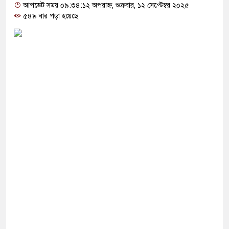
ক্ষা করতে ন্যাটোভুক্ত দেশে হামলা চালাতে পারে রাশিয়া
আপডেট সময় ০৯:৩৪:১২ অপরাহ্ন, শুক্রবার, ১২ সেপ্টেম্বর ২০২৫
৫৪৯ বার পড়া হয়েছে
্ট সার্কিটে আগুনে ঘর পুড়ে ছাই, অক্ষত পবিত্র কোরআন
াসানের মাথায় বোতল ছুঁড়লো কে, ভিডিওতে কী আছে?
ের অভিযোগে জাবি ছাত্রদলের যুগ্ম আহ্বায়ককে কারণ
িপির মব সৃষ্টির সুযোগ নিতে পারে আওয়ামী লীগ: