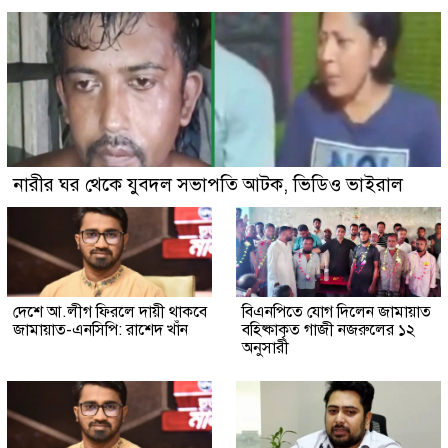
নারীর ঘর থেকে যুবদল সভাপতি আটক, ভিডিও ভাইরাল
দেশে আ.লীগ ফিরলে দায়ী থাকবে
বিএনপিতে যোগ দিলেন জামায়াত
জামায়াত-এনসিপি: রাশেদ খাঁন
বহিষ্কাকৃত গাজী নজরুলের ১২
অনুসারী