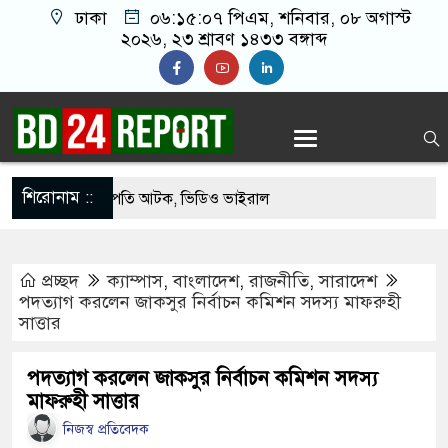
ঢাকা
০৬:১৫:০৮ পিএম
, শনিবার, ০৮ অগাস্ট
২০২৬, ২৩ শ্রাবণ ১৪৩৩ বঙ্গাব্দ
শিরোনাম ::
েকে যুবদল সভাপতি আটক, ভিডিও ভাইরাল
 ফিরলে দায়ী থাকবে জামায়াত-এনসিপি: রাশেদ খাঁন
প্রচ্ছদ
ক্যাম্পাস
,
বাংলাদেশ
,
রাজনীতি
,
সারাদেশ
োগ দিলেন জামায়াত বহিষ্কাকৃত গাজী নজরুলের ১২
পদত্যাগ করলেন জাকসুর নির্বাচন কমিশন সদস্য মাফরুহী
সাত্তার
 ফিরলে দায়ী থাকবে জামায়াত-এনসিপি: রাশেদ খাঁন
পদত্যাগ করলেন জাকসুর নির্বাচন কমিশন সদস্য
মাফরুহী সাত্তার
া হারিয়েছে বর্তমান সরকার: নাহিদ ইসলাম
নিজস্ব প্রতিবেদক