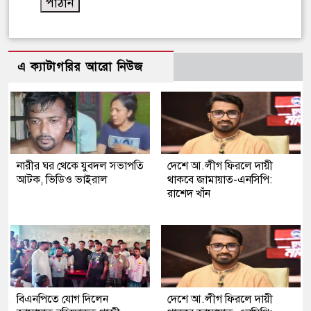
এ ক্যাটাগরির আরো নিউজ
নারীর ঘর থেকে যুবদল সভাপতি
দেশে আ.লীগ ফিরলে দায়ী
আটক, ভিডিও ভাইরাল
থাকবে জামায়াত-এনসিপি:
রাশেদ খাঁন
বিএনপিতে যোগ দিলেন
দেশে আ.লীগ ফিরলে দায়ী