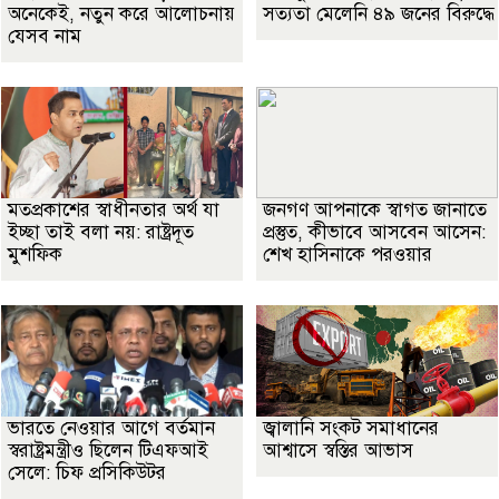
অনেকেই, নতুন করে আলোচনায়
সত্যতা মেলেনি ৪৯ জনের বিরুদ্ধে
যেসব নাম
মতপ্রকাশের স্বাধীনতার অর্থ যা
জনগণ আপনাকে স্বাগত জানাতে
ইচ্ছা তাই বলা নয়: রাষ্ট্রদূত
প্রস্তুত, কীভাবে আসবেন আসেন:
মুশফিক
শেখ হাসিনাকে পরওয়ার
ভারতে নেওয়ার আগে বর্তমান
জ্বালানি সংকট সমাধানের
স্বরাষ্ট্রমন্ত্রীও ছিলেন টিএফআই
আশ্বাসে স্বস্তির আভাস
সেলে: চিফ প্রসিকিউটর