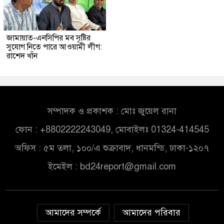
জামায়াত-এনসিপির মব সৃষ্টির
সুযোগ নিতে পারে আওয়ামী লীগ:
রাশেদ খাঁন
সম্পাদক ও প্রকাশক : মোঃ জুয়েল রানা
ফোন : +8802222243049, মোবাইলঃ 01324-414545
অফিস : ৫ম তলা, ১০০/এ শুক্রাবাদ, ধানমন্ডি, ঢাকা-১২০৭
ইমেইল :
bd24report@gmail.com
আমাদের সম্পর্কে
আমাদের পরিবার