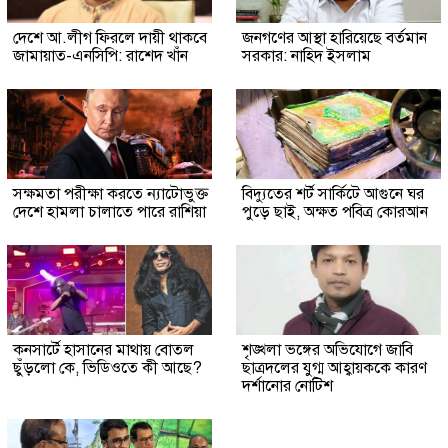
দেশে আ.লীগ ফিরলে দায়ী থাকবে
জনগণের আস্থা হারিয়েছে বর্তমান
জামায়াত-এনসিপি: রাশেদ খাঁন
সরকার: নাহিদ ইসলাম
সক্ষমতা পরীক্ষা করতে ন্যাটোভুক্ত
বিদ্যুতের শর্ট সার্কিটে আগুনে ঘর
দেশে হামলা চালাতে পারে রাশিয়া
পুড়ে ছাই, অক্ষত পবিত্র কোরআন
কনসার্টে হাসানের মাথায় বোতল
শৃঙ্খলা ভঙ্গের অভিযোগে জাবি
ছুঁড়লো কে, ভিডিওতে কী আছে?
ছাত্রদলের যুগ্ম আহ্বায়ককে কারণ
দর্শানোর নোটিশ