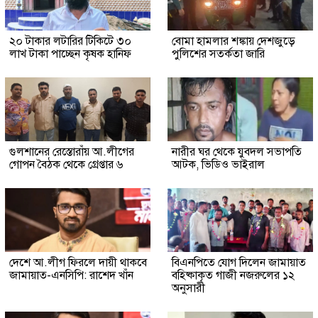
২০ টাকার লটারির টিকিটে ৩০
বোমা হামলার শঙ্কায় দেশজুড়ে
লাখ টাকা পাচ্ছেন কৃষক হানিফ
পুলিশের সতর্কতা জারি
গুলশানের রেস্তোরাঁয় আ.লীগের
নারীর ঘর থেকে যুবদল সভাপতি
গোপন বৈঠক থেকে গ্রেপ্তার ৬
আটক, ভিডিও ভাইরাল
দেশে আ.লীগ ফিরলে দায়ী থাকবে
বিএনপিতে যোগ দিলেন জামায়াত
জামায়াত-এনসিপি: রাশেদ খাঁন
বহিষ্কাকৃত গাজী নজরুলের ১২
অনুসারী