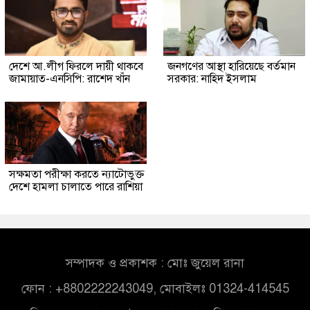
দেশে আ.লীগ ফিরলে দায়ী থাকবে
জনগণের আস্থা হারিয়েছে বর্তমান
জামায়াত-এনসিপি: রাশেদ খাঁন
সরকার: নাহিদ ইসলাম
সক্ষমতা পরীক্ষা করতে ন্যাটোভুক্ত
দেশে হামলা চালাতে পারে রাশিয়া
সম্পাদক ও প্রকাশক : মোঃ জুয়েল রানা
ফোন : +8802222243049, মোবাইলঃ 01324-414545