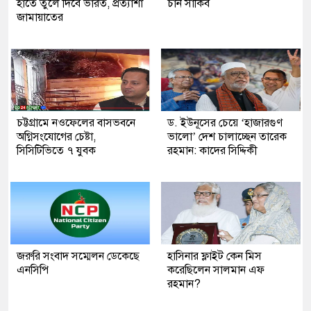
হাতে তুলে দিবে ভারত, প্রত্যাশা
চান সাকিব
জামায়াতের
চট্টগ্রামে নওফেলের বাসভবনে
ড. ইউনূসের চেয়ে ‘হাজারগুণ
অগ্নিসংযোগের চেষ্টা,
ভালো’ দেশ চালাচ্ছেন তারেক
সিসিটিভিতে ৭ যুবক
রহমান: কাদের সিদ্দিকী
জরুরি সংবাদ সম্মেলন ডেকেছে
হাসিনার ফ্লাইট কেন মিস
এনসিপি
করেছিলেন সালমান এফ
রহমান?