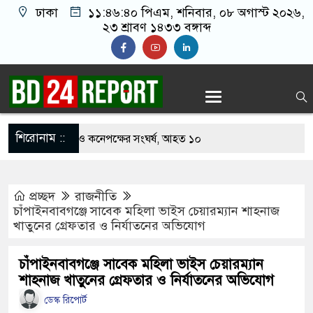
ঢাকা
১১:৪৬:৪২ পিএম
, শনিবার, ০৮ অগাস্ট ২০২৬,
২৩ শ্রাবণ ১৪৩৩ বঙ্গাব্দ
শিরোনাম ::
খাবার নিয়ে বর ও কনেপক্ষের সংঘর্ষ, আহত ১০
ারির টিকিটে ৩০ লাখ টাকা পাচ্ছেন কৃষক হানিফ
প্রচ্ছদ
রাজনীতি
 শঙ্কায় দেশজুড়ে পুলিশের সতর্কতা জারি
চাঁপাইনবাবগঞ্জে সাবেক মহিলা ভাইস চেয়ারম্যান শাহনাজ
খাতুনের গ্রেফতার ও নির্যাতনের অভিযোগ
স্তোরাঁয় আ.লীগের গোপন বৈঠক থেকে গ্রেপ্তার ৬
েকে যুবদল সভাপতি আটক, ভিডিও ভাইরাল
চাঁপাইনবাবগঞ্জে সাবেক মহিলা ভাইস চেয়ারম্যান
শাহনাজ খাতুনের গ্রেফতার ও নির্যাতনের অভিযোগ
 ফিরলে দায়ী থাকবে জামায়াত-এনসিপি: রাশেদ খাঁন
ডেস্ক রিপোর্ট