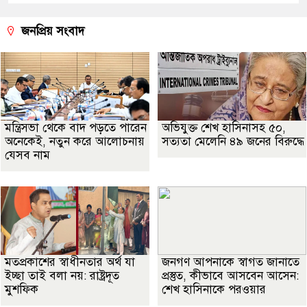
জনপ্রিয় সংবাদ
মন্ত্রিসভা থেকে বাদ পড়তে পারেন
অভিযুক্ত শেখ হাসিনাসহ ৫০,
অনেকেই, নতুন করে আলোচনায়
সত্যতা মেলেনি ৪৯ জনের বিরুদ্ধে
যেসব নাম
মতপ্রকাশের স্বাধীনতার অর্থ যা
জনগণ আপনাকে স্বাগত জানাতে
ইচ্ছা তাই বলা নয়: রাষ্ট্রদূত
প্রস্তুত, কীভাবে আসবেন আসেন:
মুশফিক
শেখ হাসিনাকে পরওয়ার