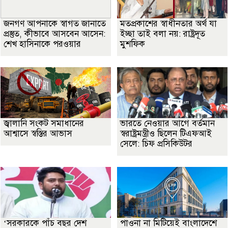
জনগণ আপনাকে স্বাগত জানাতে
মতপ্রকাশের স্বাধীনতার অর্থ যা
প্রস্তুত, কীভাবে আসবেন আসেন:
ইচ্ছা তাই বলা নয়: রাষ্ট্রদূত
শেখ হাসিনাকে পরওয়ার
মুশফিক
জ্বালানি সংকট সমাধানের
ভারতে নেওয়ার আগে বর্তমান
আশ্বাসে স্বস্তির আভাস
স্বরাষ্ট্রমন্ত্রীও ছিলেন টিএফআই
সেলে: চিফ প্রসিকিউটর
‘সরকারকে পাঁচ বছর দেশ
পাওনা না মিটিয়েই বাংলাদেশে