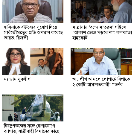
হাসিনাকে বক্তব্যের সুযোগ দিয়ে
মাদ্রাসায় ‘বন্দে মাতরম’ গাইলে
সার্বভৌমত্বের প্রতি অপমান করেছে
‘আকাশ ভেঙে পড়বে না’: কলকাতা
ভারত: রিজভী
হাইকোর্ট
ম্যাডাম যুবলীগ
আ. লীগ আমলে লোপাটে বিপাকে
২ কোটি আমানতকারী: গভর্নর
নিয়ন্ত্রণকক্ষের সঙ্গে যোগাযোগে
ব্যাঘাত, যাত্রীবাহী বিমানের কাছে