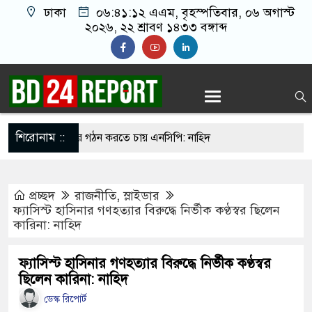
ঢাকা
০৬:৪১:১৩ এএম
, বৃহস্পতিবার, ০৬ অগাস্ট
২০২৬, ২২ শ্রাবণ ১৪৩৩ বঙ্গাব্দ
শিরোনাম ::
র মধ্যে সরকার গঠন করতে চায় এনসিপি: নাহিদ
প্রচ্ছদ
রাজনীতি
,
স্লাইডার
দের?”, ফোনে শিক্ষার্থীদের ওপর হামলার নির্দেশ
ফ্যাসিস্ট হাসিনার গণহত্যার বিরুদ্ধে নির্ভীক কণ্ঠস্বর ছিলেন
কারিনা: নাহিদ
ের
ষমা চাইলেও ফিফা সভাপতি পদেই থাকছেন ইনফান্তিনো
ফ্যাসিস্ট হাসিনার গণহত্যার বিরুদ্ধে নির্ভীক কণ্ঠস্বর
ছিলেন কারিনা: নাহিদ
্দে মাতরম’ গাইলে ‘আকাশ ভেঙে পড়বে না’: কলকাতা
ডেস্ক রিপোর্ট