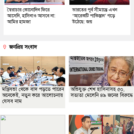
স্বৈরাচার কোনোদিন ফিরে
ভারতের পূর্ব সীমান্তে এখন
আসেনি, হাসিনাও আসবে না:
‘আরেকটি পাকিস্তান’ গড়ে
আমির হামজা
উঠেছে: জয়
জনপ্রিয় সংবাদ
মন্ত্রিসভা থেকে বাদ পড়তে পারেন
অভিযুক্ত শেখ হাসিনাসহ ৫০,
অনেকেই, নতুন করে আলোচনায়
সত্যতা মেলেনি ৪৯ জনের বিরুদ্ধে
যেসব নাম