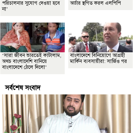
পরিচালনার সুযোগ দেওয়া হবে
অর্ডার স্থগিত করল এলপিপি
না’
‘সারা জীবন ভারতেই কাটালাম,
বাংলাদেশে বিনিয়োগে আগ্রহী
অথচ বাংলাদেশি বানিয়ে
মার্কিন ব্যবসায়ীরা: সার্জিও গর
বাংলাদেশে ঠেলে দিলো’
সর্বশেষ সংবাদ