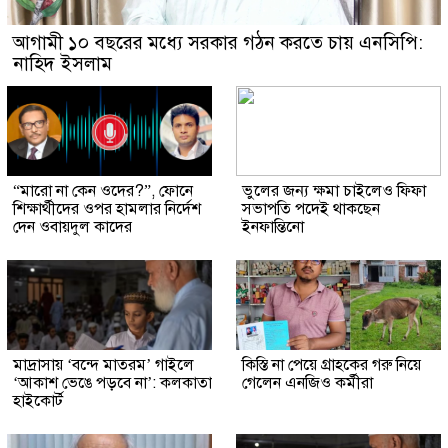
আগামী ১০ বছরের মধ্যে সরকার গঠন করতে চায় এনসিপি:
নাহিদ ইসলাম
“মারো না কেন ওদের?”, ফোনে
ভুলের জন্য ক্ষমা চাইলেও ফিফা
শিক্ষার্থীদের ওপর হামলার নির্দেশ
সভাপতি পদেই থাকছেন
দেন ওবায়দুল কাদের
ইনফান্তিনো
মাদ্রাসায় ‘বন্দে মাতরম’ গাইলে
কিস্তি না পেয়ে গ্রাহকের গরু নিয়ে
‘আকাশ ভেঙে পড়বে না’: কলকাতা
গেলেন এনজিও কর্মীরা
হাইকোর্ট