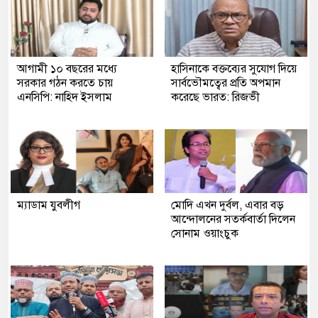
আগামী ১০ বছরের মধ্যে
হাসিনাকে বক্তব্যের সুযোগ দিয়ে
সরকার গঠন করতে চায়
সার্বভৌমত্বের প্রতি অপমান
এনসিপি: নাহিদ ইসলাম
করেছে ভারত: রিজভী
ম্যাডাম যুবলীগ
মোদি এখন দুর্বল, এবার বড়
আন্দোলনের সতর্কবার্তা দিলেন
সোনাম ওয়াংচুক