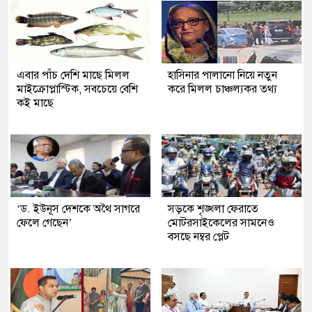
এবার পাঁচ দেশি মাছে মিলল
হাসিনার পালানো নিয়ে নতুন
মাইক্রোপ্লাস্টিক, সবচেয়ে বেশি
করে মিলল চাঞ্চল্যকর তথ্য
কই মাছে
‘ড. ইউনূস দেশকে অথৈ সাগরে
সড়কে শৃঙ্খলা ফেরাতে
ফেলে গেছেন’
মোটরসাইকেলের সামনেও
বসছে নম্বর প্লেট