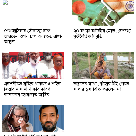
শেখ হাসিনার দৌরাত্ম্য বন্ধে
২৪ ঘণ্টায় নাটকীয় মোড়, নেপথ্যে
ভারতের ওপর চাপ অব্যাহত রাখার
কূটনৈতিক বিবৃতি
আহ্বান
প্রদর্শনীতে মুজিব থাকলেও শহিদ
সন্তানের মাথা গোঁজার ঠাঁই পেতে
জিয়ার নাম না থাকার কারণ
মাথার চুল বিক্রি করলেন মা
জানালেন জামায়াত আমির