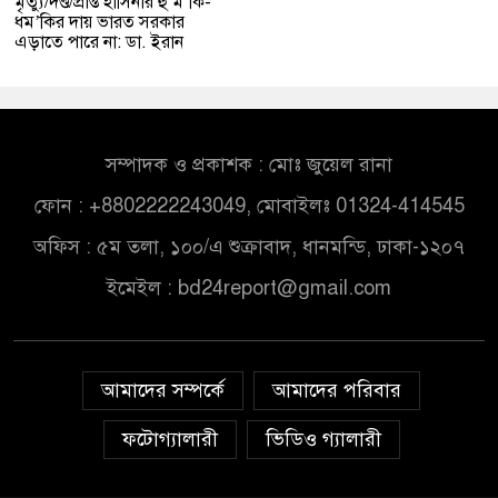
মৃত্যু/দণ্ড/প্রাপ্ত হাসিনার হু’ম’কি-
ধম’কির দায় ভারত সরকার
এড়াতে পারে না: ডা. ইরান
সম্পাদক ও প্রকাশক : মোঃ জুয়েল রানা
ফোন : +8802222243049, মোবাইলঃ 01324-414545
অফিস : ৫ম তলা, ১০০/এ শুক্রাবাদ, ধানমন্ডি, ঢাকা-১২০৭
ইমেইল :
bd24report@gmail.com
আমাদের সম্পর্কে
আমাদের পরিবার
ফটোগ্যালারী
ভিডিও গ্যালারী