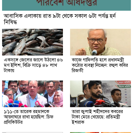
আবাসিক এলাকায় রাত ৯টা থেকে সকাল ৬টা পর্যন্ত হর্ন
নিষিদ্ধ
একসঙ্গে জেলের জালে উঠলো ৪৬
কাজে গাফিলতি হলে প্রধানমন্ত্রী
মণ ইলিশ, বিক্রি সাড়ে ৪৮ লাখ
কঠোর ব্যবস্থা নিচ্ছেন: রুহুল কবির
টাকায়
রিজভী
১/১১-তে তারেক রহমানকে
তারা জুলাই শহীদদের কবরের
আয়নাঘরে রাখা হয়েছিল: চিফ
টাকা মেরে খেয়েছে: প্রতিমন্ত্রী
প্রসিকিউটর
ইশরাক