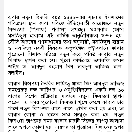
এবার নতুন হিজরি বছর ১৪৪৮
–
এর সূচনায় ইসলামের
পবিত্রতম স্থান কাবা শরিফে ঐতিহ্যবাহী আয়োজনে নতুন
কিসওয়া
(
গিলাফ
)
পরানো হয়েছে। মঙ্গলবার ভোরে
মসজিদুল হারামে এই বার্ষিক আনুষ্ঠানিকতা সম্পন্ন হয়।
সৌদি আরবের গণমাধ্যমের তথ্য অনুযায়ী
,
মসজিদুল হারাম
ও মসজিদে নববী বিষয়ক কর্তৃপক্ষের তত্ত্বাবধানে কাবার
পুরোনো গিলাফ সরিয়ে নতুন করে পবিত্র কাবায় নতুন
গিলাফ স্থাপন করা হয়। পুরো কার্যক্রমে তদারকি করেন
শাইখ ড
.
আবদুর রহমান বিন আবদুল আজিজ আল
–
সুদাইস।
কাবার কিসওয়া তৈরির দায়িত্বে থাকা কিং আবদুল আজিজ
কমপ্লেক্সর দক্ষ কারিগর ও প্রযুক্তিবিদদের একটি দল ১০
ধাপের বিশেষ প্রক্রিয়ার মাধ্যমে নতুন কিসওয়া স্থাপন
করেন। এ সময় পুরোনো কিসওয়া খুলে ফেলে কাবার চার
পাশে নতুন কিসওয়া ধাপে ধাপে স্থাপন করা হয় এবং তা
কাবার কোণা ও ছাদের সঙ্গে সংযুক্ত করা হয়। নতুন
কিসওয়া স্থাপনের সময় কাবার চারটি দিকের কাপড় আলাদা
ভাবে ওপরে তোলা হয়। এরপর তা পুরোনো গিলাফের ওপর