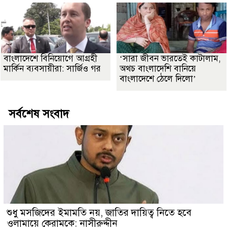
বাংলাদেশে বিনিয়োগে আগ্রহী
‘সারা জীবন ভারতেই কাটালাম,
মার্কিন ব্যবসায়ীরা: সার্জিও গর
অথচ বাংলাদেশি বানিয়ে
বাংলাদেশে ঠেলে দিলো’
সর্বশেষ সংবাদ
শুধু মসজিদের ইমামতি নয়, জাতির দায়িত্ব নিতে হবে
ওলামায়ে কেরামকে: নাসীরুদ্দীন