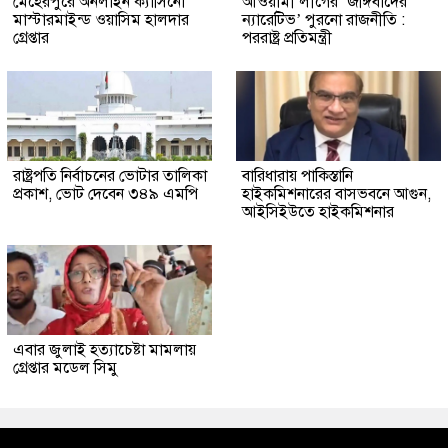
মেহেরপুরে অনলাইন ক্যাসিনো
আওয়ামী লীগের ‘জঙ্গিবাদের
মাস্টারমাইন্ড ওয়াসিম হালদার
ন্যারেটিভ’ পুরনো রাজনীতি :
গ্রেপ্তার
পররাষ্ট্র প্রতিমন্ত্রী
রাষ্ট্রপতি নির্বাচনের ভোটার তালিকা
বারিধারায় পাকিস্তানি
প্রকাশ, ভোট দেবেন ৩৪৯ এমপি
হাইকমিশনারের বাসভবনে আগুন,
আইসিইউতে হাইকমিশনার
এবার জুলাই হত্যাচেষ্টা মামলায়
গ্রেপ্তার মডেল সিমু