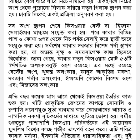
বিছিয়ে বেঁধে ধীরে ধীরে নিচে নামানো হয়। একইসঙ্গে নিচের
অংশ থেকে পুরোনো গিলাফ সরিয়ে নতুন গিলাফ স্থাপন করা
হয়। চারটি দিকেই একই প্রক্রিয়া অনুসরণ করা হয়।
সব অংশ স্থাপন শেষে কিসওয়ার বেল্ট বা
‘
হিজাম
’
সেলাইয়ের মাধ্যমে সংযুক্ত করা হয়। পরে কাবার বিভিন্ন
পাশ ও কোণা ওপর থেকে নিচ পর্যন্ত সেলাই করে স্থায়ী ভাবে
সংযুক্ত করা হয়। সর্বশেষ কাবার দরজার বিশেষ পর্দা স্থাপন
করা হয়
,
যা অত্যন্ত সূক্ষ্ম ও সময়সাপেক্ষ কাজ হিসেবে
বিবেচিত। জানা গেছে
,
কাবার নতুন কিসওয়ায় মোট ৫৩টি
স্বর্ণখচিত অলংকারযুক্ত অংশ রয়েছে। এর মধ্যে রয়েছে
বেল্টের অংশ
,
ঝুলন্ত অলংকার
,
ফানুস আকৃতির নকশা
,
দরজার পর্দার অলংকার
,
ইয়েমেনি কোণের বিশেষ অংশ
এবং মিজাবের অলংকার।
প্রতি বছর কয়েক মাস আগে থেকেই কিসওয়া তৈরির কাজ
শুরু হয়। খাঁটি প্রাকৃতিক রেশমের কাপড়ে সোনালি ও
রুপালি প্রলেপযুক্ত সুতা ব্যবহার করে কোরআনের আয়াত ও
নান্দনিক নকশা সূচিকর্মের মাধ্যমে ফুটিয়ে তোলা হয়। ধর্মীয়
গুরুত্বের পাশাপাশি কিসওয়া পরিবর্তনের এই আয়োজন
মুসলিম বিশ্বের কাছে গভীর তাৎপর্য বহন করে। এটি পবিত্র
কাবার মর্যাদা
,
ইসলামি ঐতিহ্যের ধারাবাহিকতা এবং দুই