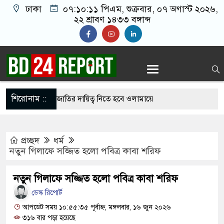
ঢাকা
০৭:১০:১২ পিএম
, শুক্রবার, ০৭ অগাস্ট ২০২৬,
২২ শ্রাবণ ১৪৩৩ বঙ্গাব্দ
শিরোনাম ::
ের ইমামতি নয়, জাতির দায়িত্ব নিতে হবে ওলামায়ে
ুদ্দীন
প্রচ্ছদ
ধর্ম
 মসজিদ থেকে খুলে ফেলা হচ্ছে মাইক, শুভেন্দু বলছেন-
নতুন গিলাফে সজ্জিত হলো পবিত্র কাবা শরিফ
দেশ’
নতুন গিলাফে সজ্জিত হলো পবিত্র কাবা শরিফ
থে সবাইকে ঐক্যবদ্ধ থাকার আহ্বান পানিসম্পদমন্ত্রীর
ডেস্ক রিপোর্ট
তে মেহেরপুরে জামায়াতের স্মারকলিপি
আপডেট সময় ১০:৫৫:৩৫ পূর্বাহ্ন, মঙ্গলবার, ১৬ জুন ২০২৬
৩১৬ বার পড়া হয়েছে