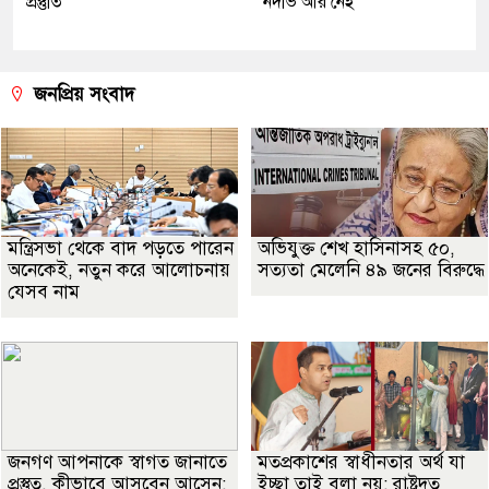
প্রস্তুতি
নদভি আর নেই
জনপ্রিয় সংবাদ
মন্ত্রিসভা থেকে বাদ পড়তে পারেন
অভিযুক্ত শেখ হাসিনাসহ ৫০,
অনেকেই, নতুন করে আলোচনায়
সত্যতা মেলেনি ৪৯ জনের বিরুদ্ধে
যেসব নাম
জনগণ আপনাকে স্বাগত জানাতে
মতপ্রকাশের স্বাধীনতার অর্থ যা
প্রস্তুত, কীভাবে আসবেন আসেন:
ইচ্ছা তাই বলা নয়: রাষ্ট্রদূত