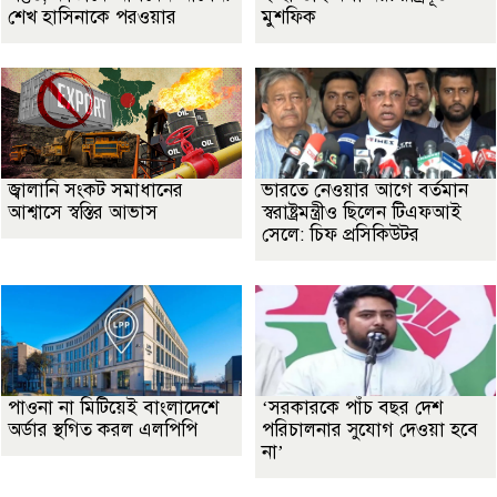
শেখ হাসিনাকে পরওয়ার
মুশফিক
জ্বালানি সংকট সমাধানের
ভারতে নেওয়ার আগে বর্তমান
আশ্বাসে স্বস্তির আভাস
স্বরাষ্ট্রমন্ত্রীও ছিলেন টিএফআই
সেলে: চিফ প্রসিকিউটর
পাওনা না মিটিয়েই বাংলাদেশে
‘সরকারকে পাঁচ বছর দেশ
অর্ডার স্থগিত করল এলপিপি
পরিচালনার সুযোগ দেওয়া হবে
না’