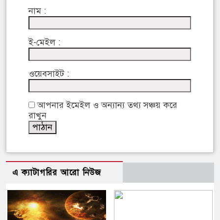
নাম :
ই-মেইল :
ওয়েবসাইট :
আপনার ইমেইল ও অন্যান্য তথ্য সঞ্চয় করে
রাখুন
এ ক্যাটাগরির আরো নিউজ