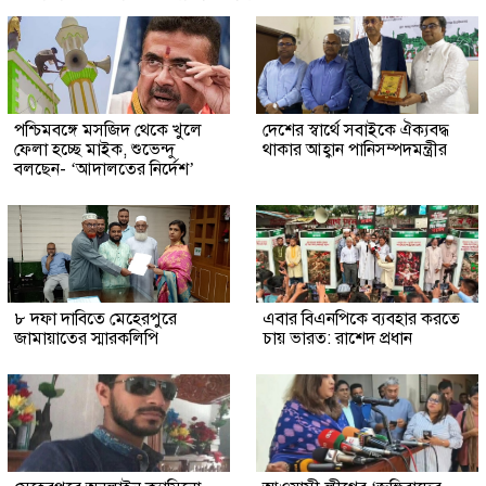
পশ্চিমবঙ্গে মসজিদ থেকে খুলে
দেশের স্বার্থে সবাইকে ঐক্যবদ্ধ
ফেলা হচ্ছে মাইক, শুভেন্দু
থাকার আহ্বান পানিসম্পদমন্ত্রীর
বলছেন- ‘আদালতের নির্দেশ’
৮ দফা দাবিতে মেহেরপুরে
এবার বিএনপিকে ব্যবহার করতে
জামায়াতের স্মারকলিপি
চায় ভারত: রাশেদ প্রধান