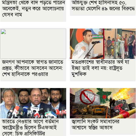
মন্ত্রিসভা থেকে বাদ পড়তে পারেন
অভিযুক্ত শেখ হাসিনাসহ ৫০,
অনেকেই, নতুন করে আলোচনায়
সত্যতা মেলেনি ৪৯ জনের বিরুদ্ধে
যেসব নাম
জনগণ আপনাকে স্বাগত জানাতে
মতপ্রকাশের স্বাধীনতার অর্থ যা
প্রস্তুত, কীভাবে আসবেন আসেন:
ইচ্ছা তাই বলা নয়: রাষ্ট্রদূত
শেখ হাসিনাকে পরওয়ার
মুশফিক
ভারতে নেওয়ার আগে বর্তমান
জ্বালানি সংকট সমাধানের
স্বরাষ্ট্রমন্ত্রীও ছিলেন টিএফআই
আশ্বাসে স্বস্তির আভাস
সেলে: চিফ প্রসিকিউটর