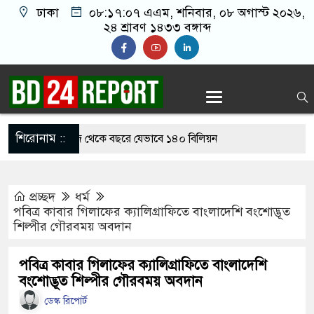
ঢাকা
০৮:১৭:০৮ এএম
, শনিবার, ০৮ অগাস্ট ২০২৬,
২৪ শ্রাবণ ১৪৩৩ বঙ্গাব্দ
শিরোনাম ::
 না করেও হরমুজ থেকে বছরে যেভাবে ১৪০ বিলিয়ন
 পারে ইরান
প্রচ্ছদ
ধর্ম
াবে যোগ দিয়েই জমি উপহার পেলেন সালাহ
পবিত্র কাবার গিলাফের ক্যালিগ্রাফিতে বাংলাদেশি বংশোদ্ভূত
শিল্পীর গৌরবময় অবদান
াজি না হওয়ায় ভাই-বোনসহ তরুণীর চুল কেটে গাছে বেঁধে
পবিত্র কাবার গিলাফের ক্যালিগ্রাফিতে বাংলাদেশি
বংশোদ্ভূত শিল্পীর গৌরবময় অবদান
াবে যোগ দিয়েই জমি উপহার পেলেন মোহাম্মদ সালাহ
ডেস্ক রিপোর্ট