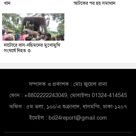
খান
আটকের পর হয় সমাধান
নাটোরে বাস-নছিমনের মুখোমুখি
সংঘর্ষে নিহত ৩
সম্পাদক ও প্রকাশক : মোঃ জুয়েল রানা
ফোন : +8802222243049, মোবাইলঃ 01324-414545
অফিস : ৫ম তলা, ১০০/এ শুক্রাবাদ, ধানমন্ডি, ঢাকা-১২০৭
ইমেইল :
bd24report@gmail.com