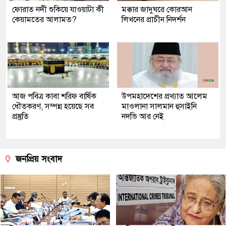
ফোরাত নদী শুকিয়ে যাওয়াটা কী
মক্কার জাদুঘরে কোরআন
কেয়ামতের আলামত?
লিখনের প্রাচীন নিদর্শন
আজ পবিত্র কাবা শরিফ বার্ষিক
উপমহাদেশের প্রখ্যাত আলেম
ধৌতকরণ, সম্পন্ন হয়েছে সব
মাওলানা সালমান হুসাইনি
প্রস্তুতি
নদভি আর নেই
জনপ্রিয় সংবাদ