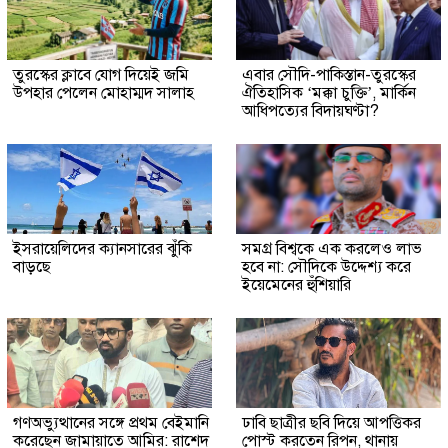
তুরস্কের ক্লাবে যোগ দিয়েই জমি
এবার সৌদি-পাকিস্তান-তুরস্কের
উপহার পেলেন মোহাম্মদ সালাহ
ঐতিহাসিক ‘মক্কা চুক্তি’, মার্কিন
আধিপত্যের বিদায়ঘণ্টা?
ইসরায়েলিদের ক্যানসারের ঝুঁকি
সমগ্র বিশ্বকে এক করলেও লাভ
বাড়ছে
হবে না: সৌদিকে উদ্দেশ্য করে
ইয়েমেনের হুঁশিয়ারি
গণঅভ্যুত্থানের সঙ্গে প্রথম বেইমানি
ঢাবি ছাত্রীর ছবি দিয়ে আপত্তিকর
করেছেন জামায়াতে আমির: রাশেদ
পোস্ট করতেন রিপন, থানায়