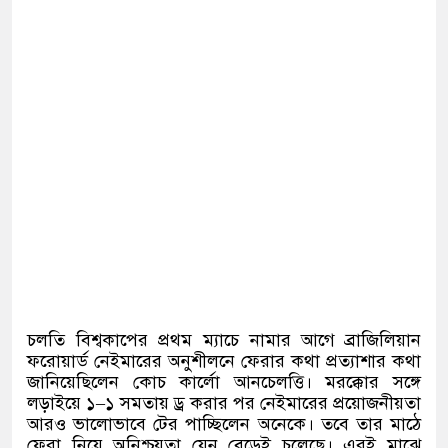
চলতি বিশ্বকাপের প্রথম ম্যাচে নামার আগে ব্রাজিলিয়ান
ফরোয়ার্ড নেইমারের অনুশীলনে ফেরার কথা প্রত্যাশার কথা
জানিয়েছিলেন কোচ কার্লো আনচেলত্তি। মরক্কোর সঙ্গে
লড়াইয়ে ১
–
১ সমতায় ড্র করার পর নেইমারের প্রয়োজনীয়তা
আরও ভালোভাবে টের পাচ্ছিলেন অনেকে। তবে তার মাঠে
ফেরা নিয়ে অনিশ্চয়তা যেন বেড়েই চলেছে। এরই মাঝে