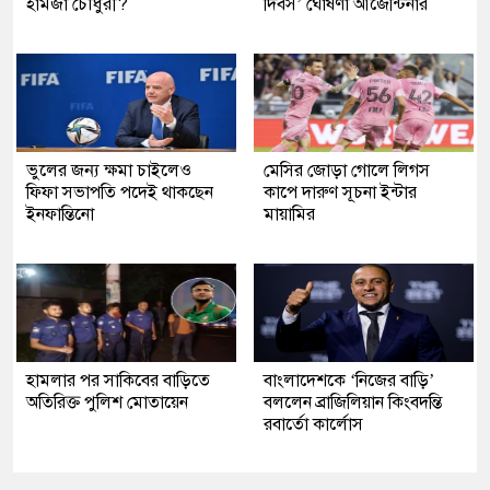
হামজা চৌধুরী?
দিবস’ ঘোষণা আর্জেন্টিনার
ভুলের জন্য ক্ষমা চাইলেও
মেসির জোড়া গোলে লিগস
ফিফা সভাপতি পদেই থাকছেন
কাপে দারুণ সূচনা ইন্টার
ইনফান্তিনো
মায়ামির
হামলার পর সাকিবের বাড়িতে
বাংলাদেশকে ‘নিজের বাড়ি’
অতিরিক্ত পুলিশ মোতায়েন
বললেন ব্রাজিলিয়ান কিংবদন্তি
রবার্তো কার্লোস