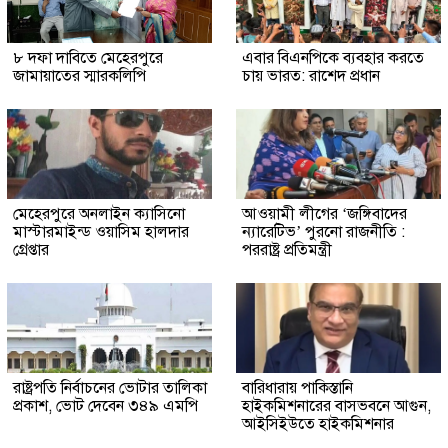
৮ দফা দাবিতে মেহেরপুরে
এবার বিএনপিকে ব্যবহার করতে
জামায়াতের স্মারকলিপি
চায় ভারত: রাশেদ প্রধান
মেহেরপুরে অনলাইন ক্যাসিনো
আওয়ামী লীগের ‘জঙ্গিবাদের
মাস্টারমাইন্ড ওয়াসিম হালদার
ন্যারেটিভ’ পুরনো রাজনীতি :
গ্রেপ্তার
পররাষ্ট্র প্রতিমন্ত্রী
রাষ্ট্রপতি নির্বাচনের ভোটার তালিকা
বারিধারায় পাকিস্তানি
প্রকাশ, ভোট দেবেন ৩৪৯ এমপি
হাইকমিশনারের বাসভবনে আগুন,
আইসিইউতে হাইকমিশনার