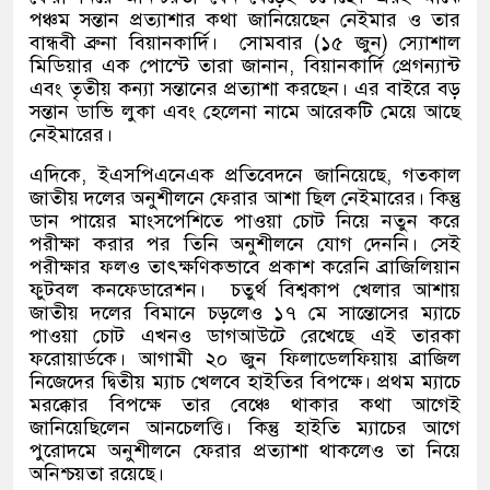
পঞ্চম সন্তান প্রত্যাশার কথা জানিয়েছেন নেইমার ও তার
বান্ধবী ব্রুনা বিয়ানকার্দি।
সোমবার
(
১৫ জুন
)
স্যোশাল
মিডিয়ার এক পোস্টে তারা জানান
,
বিয়ানকার্দি প্রেগন্যান্ট
এবং তৃতীয় কন্যা সন্তানের প্রত্যাশা করছেন। এর বাইরে বড়
সন্তান ডাভি লুকা এবং হেলেনা নামে আরেকটি মেয়ে আছে
নেইমারের।
এদিকে
,
ইএসপিএনেএক প্রতিবেদনে জানিয়েছে
,
গতকাল
জাতীয় দলের অনুশীলনে ফেরার আশা ছিল নেইমারের। কিন্তু
ডান পায়ের মাংসপেশিতে পাওয়া চোট নিয়ে নতুন করে
পরীক্ষা করার পর তিনি অনুশীলনে যোগ দেননি। সেই
পরীক্ষার ফলও তাৎক্ষণিকভাবে প্রকাশ করেনি ব্রাজিলিয়ান
ফুটবল কনফেডারেশন।
চতুর্থ বিশ্বকাপ খেলার আশায়
জাতীয় দলের বিমানে চড়লেও ১৭ মে সান্তোসের ম্যাচে
পাওয়া চোট এখনও ডাগআউটে রেখেছে এই তারকা
ফরোয়ার্ডকে। আগামী ২০ জুন ফিলাডেলফিয়ায় ব্রাজিল
নিজেদের দ্বিতীয় ম্যাচ খেলবে হাইতির বিপক্ষে। প্রথম ম্যাচে
মরক্কোর বিপক্ষে তার বেঞ্চে থাকার কথা আগেই
জানিয়েছিলেন আনচেলত্তি। কিন্তু হাইতি ম্যাচের আগে
পুরোদমে অনুশীলনে ফেরার প্রত্যাশা থাকলেও তা নিয়ে
অনিশ্চয়তা রয়েছে।