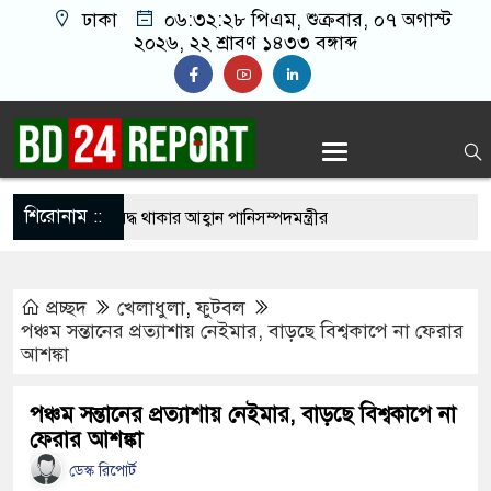
ঢাকা
০৬:৩২:২৯ পিএম
, শুক্রবার, ০৭ অগাস্ট
২০২৬, ২২ শ্রাবণ ১৪৩৩ বঙ্গাব্দ
শিরোনাম ::
ে সবাইকে ঐক্যবদ্ধ থাকার আহ্বান পানিসম্পদমন্ত্রীর
 মেহেরপুরে জামায়াতের স্মারকলিপি
প্রচ্ছদ
খেলাধুলা
,
ফুটবল
কে ব্যবহার করতে চায় ভারত: রাশেদ প্রধান
পঞ্চম সন্তানের প্রত্যাশায় নেইমার, বাড়ছে বিশ্বকাপে না ফেরার
আশঙ্কা
লাইন ক্যাসিনো মাস্টারমাইন্ড ওয়াসিম হালদার গ্রেপ্তার
 ‘জঙ্গিবাদের ন্যারেটিভ’ পুরনো রাজনীতি : পররাষ্ট্র
পঞ্চম সন্তানের প্রত্যাশায় নেইমার, বাড়ছে বিশ্বকাপে না
ফেরার আশঙ্কা
ডেস্ক রিপোর্ট