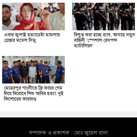
এবার জুলাই হত্যাচেষ্টা মামলায়
বিলুপ্ত করা হচ্ছে র‍্যাব, আসছে নতুন
গ্রেপ্তার মডেল সিমু
বাহিনী ‘স্পেশাল রেসপন্স
ব্যাটালিয়ন’
মেহেরপুর গাংনীতে ফ্রি ফায়র গেম
নিয়ে বিরোধে শিশু আবির হত্যা: দুই
কিশোরের কারাদণ্ড
সম্পাদক ও প্রকাশক : মোঃ জুয়েল রানা