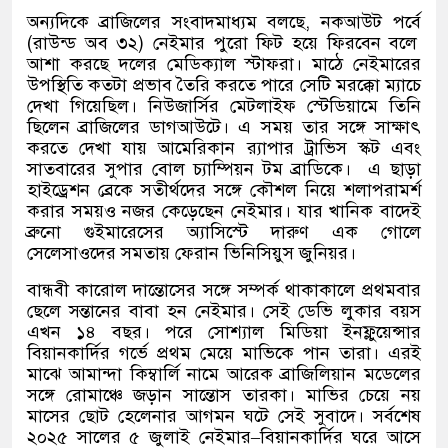
অন্যদিকে ব্রাজিলের সংবাদমাধ্যম বলছে
,
নকআউট পর্বে
(
রাউন্ড অব ৩২
)
নেইমার পুরো ফিট হয়ে ফিরবেন বলে
আশা করছে দলের মেডিক্যাল স্টাফরা। মাঠে নেইমারের
উপস্থিতি কতটা প্রভাব তৈরি করতে পারে সেটি মরক্কো ম্যাচে
দেখা গিয়েছিল। নিউজার্সির মেটলাইফ স্টেডিয়ামে তিনি
ছিলেন ব্রাজিলের ডাগআউটে। এ সময় তার সঙ্গে সাক্ষাৎ
করতে দেখা যায় আমেরিকান র‌্যাপার ট্রাভিস স্কট এবং
সাতবারের সুপার বোল চ্যাম্পিয়ন টম ব্রাডিকে।
এ ছাড়া
হাইড্রেশন ব্রেকে সতীর্থদের সঙ্গে কৌশল নিয়ে শলাপরামর্শ
করার সময়ও নজর কেড়েছেন নেইমার। যার খানিক বাদেই
ব্রুনো গুইমারেসের অ্যাসিস্টে দারুণ এক গোলে
সেলেসাওদের সমতায় ফেরান ভিনিসিয়ুস জুনিয়র।
বান্ধবী কারোল দান্তোসের সঙ্গে সম্পর্ক থাকাকালে প্রথমবার
ছেলে সন্তানের বাবা হন নেইমার। সেই ডেভি লুকার বয়স
এখন ১৪ বছর। পরে সোশ্যাল মিডিয়া ইনফ্লুয়েন্সার
বিয়ানকার্দির গর্ভে প্রথম মেয়ে মাভিকে পান তারা। এরই
মাঝে আমান্দা কিম্বার্লি নামে আরেক ব্রাজিলিয়ান মডেলের
সঙ্গে রোমাঞ্চে জড়ান সান্তোস তারকা। মাভির চেয়ে নয়
মাসের ছোট হেলেনার আগমন ঘটে সেই সুবাদে। সর্বশেষ
২০২৫ সালের ৫ জুলাই নেইমার
–
বিয়ানকার্দির ঘরে আসে